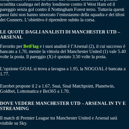
sconfitta casalinga nel derby londinese contro il West Ham ed il
pareggio senza gol contro il Nottingham Forest terzo. Tuttavia questi
passi falsi non hanno smorzato l’entusiasmo della squadra e dei tifosi
dei Gunners. L’obiettivo è riprendere subito la corsa.
LE QUOTE DAGLI ANALISTI DI MANCHESTER UTD –
ARSENAL
Favorito per
BetFlag
e i suoi analisti è l’Arsenal (2), il cui successo è
bancato a 1.70, mentre la vittoria del Manchester United (1) vale 5.40
volte la posta. Il pareggio (X) è quotato 3.50 volte la posta.
L’opzione GOAL si trova a lavagna a 1.95, la NOGOAL è bancata a
1.77.
Eurobet propone il 2 a 1.67, Snai, Sisal Matchpoint, Planetwin,
Goldbet, Lottomatica e Bet365 a 1.70.
DOVE VEDERE MANCHESTER UTD – ARSENAL IN TV E
STREAMING
Il match di Premier League tra Manchester United e Arsenal sarà
visibile su Sky.