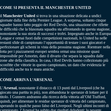
COME SI PRESENTA IL MANCHESTER UNITED
il
Manchester United
si trova in una situazione delicata a undici
giornate dalla fine della Premier League. A sorpresa, soltanto cinque
squadre hanno fatto peggio dei Red Devils, una situazione che riflette
le difficoltà che la blasonata squadra sta affrontando in questa stagione,
nonostante la sua storia di successi e trofei. Impegnato anche in Europa
League e ormai fuori dalle competizioni nazionali, lo United ha nelle
restanti sfide di campionato l’opportunità di testare i suoi giocatori e
perfezionare gli schemi in vista della prossima stagione. Rientrare nella
lotta per i piazzamenti europei sembra ormai una missione quasi
impossibile per Amorim, dato il divario che separa la squadra dalle
zone alte della classifica. In casa, i Red Devils hanno collezionato più
sconfitte che vittorie in questo campionato, un dato che evidenzia le
difficoltà anche tra le mura amiche.
COME ARRIVA L’ARSENAL
L’
Arsenal
, nonostante il distacco di 13 punti dal Liverpool (che ha
giocato una partita in più), non abbandona le speranze di lottare per il
titolo. I Gunners andranno alla ricerca della vittoria all’Old Trafford,
quindi, per alimentare le residue speranze di vittoria del campionato,
sperando in qualche passo falso del Liverpool. Negli ultimi incontri di
campionato, l’Arsenal ha subito due risultati deludenti: la pesante