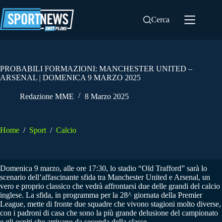
Salta
al
Cerca
contenuto
PROBABILI FORMAZIONI: MANCHESTER UNITED –
ARSENAL | DOMENICA 9 MARZO 2025
Redazione MME
8 Marzo 2025
Home
/
Sport
/
Calcio
Domenica 9 marzo, alle ore 17:30, lo stadio “Old Trafford” sarà lo
scenario dell’affascinante sfida tra Manchester United e Arsenal, un
vero e proprio classico che vedrà affrontarsi due delle grandi del calcio
inglese. La sfida, in programma per la 28^ giornata della Premier
League, mette di fronte due squadre che vivono stagioni molto diverse,
con i padroni di casa che sono la più grande delusione del campionato
e gli ospiti che arrivano da seconda della classe.