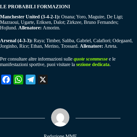
LE PROBABILI FORMAZIONI
Manchester United (3-4-2-1):
Onana; Yoro, Maguire, De Ligt;
Mazraoui, Ugarte, Eriksen, Dalot; Zirkzee, Bruno Fernandes;
Hojlund.
Allenatore:
Amorim.
Arsenal (4-3-3):
Raya; Timber, Saliba, Gabriel, Calafiori; Odegaard,
Jorginho, Rice; Ethan, Merino, Trossard.
Allenatore:
Arteta.
Per consultare altre informazioni sulle
quote scommesse
e le
manifestazioni sportive, puoi visitare la
sezione dedicata
.
Fa
W
Te
X
ce
ha
le
bo
ts
gr
ok
A
a
pp
m
Redazione MME