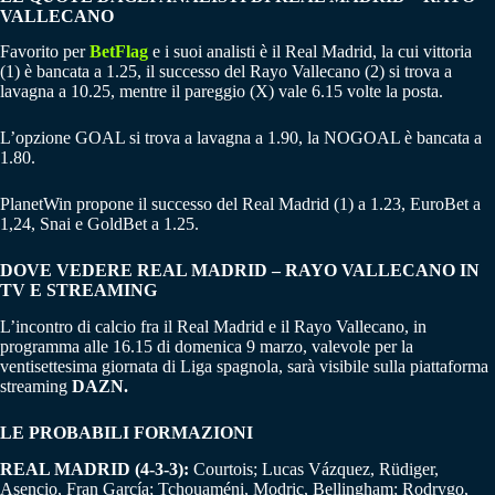
VALLECANO
Favorito per
BetFlag
e i suoi analisti è il Real Madrid, la cui vittoria
(1) è bancata a 1.25, il successo del Rayo Vallecano (2) si trova a
lavagna a 10.25, mentre il pareggio (X) vale 6.15 volte la posta.
L’opzione GOAL si trova a lavagna a 1.90, la NOGOAL è bancata a
1.80.
PlanetWin propone il successo del Real Madrid (1) a 1.23, EuroBet a
1,24, Snai e GoldBet a 1.25.
DOVE VEDERE REAL MADRID – RAYO VALLECANO IN
TV E STREAMING
L’incontro di calcio fra il Real Madrid e il Rayo Vallecano, in
programma alle 16.15 di domenica 9 marzo, valevole per la
ventisettesima giornata di Liga spagnola, sarà visibile sulla piattaforma
streaming
DAZN.
LE PROBABILI FORMAZIONI
REAL MADRID (4-3-3):
Courtois; Lucas Vázquez, Rüdiger,
Asencio, Fran García; Tchouaméni, Modric, Bellingham; Rodrygo,