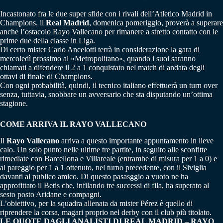
Incastonato fra le due super sfide con i rivali dell’Atletico Madrid in
Champions, il
Real Madrid
, domenica pomeriggio, proverà a superare
anche l’ostacolo Rayo Vallecano per rimanere a stretto contatto con le
prime due della classe in Liga.
Di certo mister Carlo Ancelotti terrà in considerazione la gara di
mercoledì prossimo al «Metropolitano», quando i suoi saranno
chiamati a difendere il 2 a 1 conquistato nel match di andata degli
ottavi di finale di Champions.
Con ogni probabilità, quindi, il tecnico italiano effettuerà un turn over
senza, tuttavia, snobbare un avversario che sta disputando un’ottima
stagione.
COME ARRIVA IL RAYO VALLECANO
Il
Rayo Vallecano
arriva a questo importante appuntamento in lieve
calo. Un solo punto nelle ultime tre partite, in seguito alle sconfitte
rimediate con Barcellona e Villareale (entrambe di misura per 1 a 0) e
al pareggio per 1 a 1 ottenuto, nel turno precedente, con il Siviglia
davanti al publico amico. Di questo pasasggio a vuoto ne ha
approfittato il Betis che, infilando tre successi di fila, ha superato al
sesto posto Aridane e compagni.
L’obiettivo, per la squadra allenata da mister Pérez è quello di
riprendere la corsa, magari proprio nel derby con il club più titolato.
LE QUOTE DAGLI ANALISTI DI REAL MADRID – RAYO