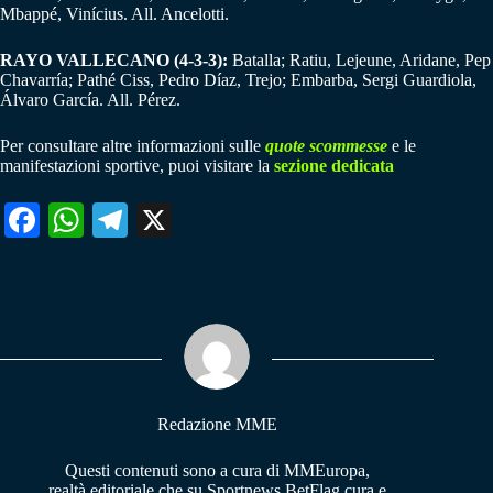
Mbappé, Vinícius. All. Ancelotti.
RAYO VALLECANO (4-3-3):
Batalla; Ratiu, Lejeune, Aridane, Pep
Chavarría; Pathé Ciss, Pedro Díaz, Trejo; Embarba, Sergi Guardiola,
Álvaro García. All. Pérez.
Per consultare altre informazioni sulle
quote scommesse
e le
manifestazioni sportive, puoi visitare la
sezione dedicata
Fa
W
Te
X
ce
ha
le
bo
ts
gr
ok
A
a
pp
m
Redazione MME
Questi contenuti sono a cura di MMEuropa,
realtà editoriale che su Sportnews.BetFlag cura e