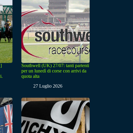
]
Southwell (UK) 27/07: tanti partenti
per un lunedì di corse con arrivi da
i.
quota alta
27 Luglio 2026