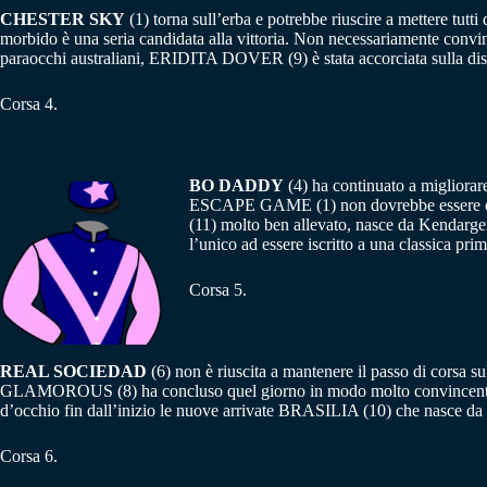
CHESTER SKY
(1) torna sull’erba e potrebbe riuscire a mettere tu
morbido è una seria candidata alla vittoria. Non necessariamente convi
paraocchi australiani, ERIDITA DOVER (9) è stata accorciata sulla dist
Corsa 4.
BO DADDY
(4) ha continuato a migliorar
ESCAPE GAME (1) non dovrebbe essere osta
(11) molto ben allevato, nasce da Kendar
l’unico ad essere iscritto a una classica prima
Corsa 5.
REAL SOCIEDAD
(6) non è riuscita a mantenere il passo di corsa 
GLAMOROUS (8) ha concluso quel giorno in modo molto convincente. Di p
d’occhio fin dall’inizio le nuove arrivate BRASILIA (10) che nasce
Corsa 6.