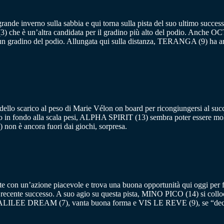
rande inverno sulla sabbia e qui torna sulla pista del suo ultimo succes
che è un’altra candidata per il gradino più alto del podio. Anche O
i un gradino del podio. Allungata qui sulla distanza, TERANGA (9) ha
e dello scarico al peso di Marie Vélon on board per ricongiungersi 
to in fondo alla scala pesi, ALPHA SPIRIT (13) sembra poter essere mo
n è ancora fuori dai giochi, sorpresa.
te con un’azione piacevole e trova una buona opportunità qui oggi per f
ecente successo. A suo agio su questa pista, MINO PICO (14) si collo
GALILEE DREAM (7), vanta buona forma e VIS LE REVE (9), se “decol