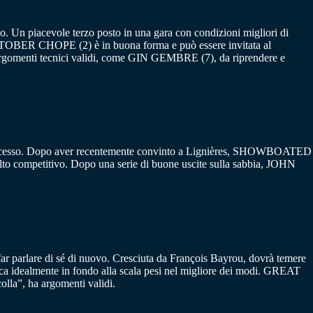
so. Un piacevole terzo posto in una gara con condizioni migliori di
CTOBER CHOPE (2) è in buona forma e può essere invitata al
 argomenti tecnici validi, come GIN GEMBRE (7), da riprendere e
al successo. Dopo aver recentemente convinto a Lignières, SHOWBOATED
lto competitivo. Dopo una serie di buone uscite sulla sabbia, JOHN
ar parlare di sé di nuovo. Cresciuta da François Bayrou, dovrà temere
ca idealmente in fondo alla scala pesi nel migliore dei modi. GREAT
la”, ha argomenti validi.