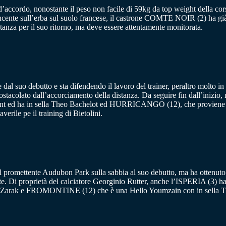
tti d’accordo, nonostante il peso non facile di 59kg da top weight dell
ncente sull’erba sul suolo francese, il castrone COMTE NOIR (2) ha già
anza per il suo ritorno, ma deve essere attentamente monitorata.
e dal suo debutto e sta difendendo il lavoro del trainer, peraltro molt
colato dall’accorciamento della distanza. Da seguire fin dall’iniz
gent ed ha in sella Theo Bachelot ed HURRICANGO (12), che proviene 
verile pe il training di Bietolini.
sul promettente Audubon Park sulla sabbia al suo debutto, ma ha ottenut
roprietà del calciatore Georginio Rutter, anche l’ISPERIA (3) ha otte
 da Zarak e FROMONTINE (12) che è una Hello Youmzain con in sella T