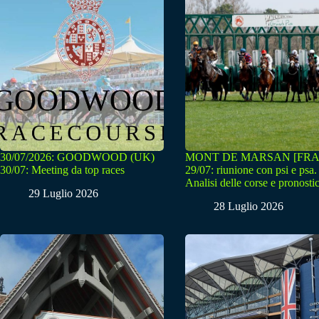
30/07/2026: GOODWOOD (UK)
MONT DE MARSAN [FRA
30/07: Meeting da top races
29/07: riunione con psi e psa.
Analisi delle corse e pronostic
29 Luglio 2026
28 Luglio 2026