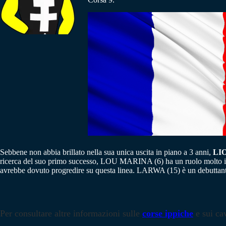
Sebbene non abbia brillato nella sua unica uscita in piano a 3 anni,
LI
ricerca del suo primo successo, LOU MARINA (6) ha un ruolo molto int
avrebbe dovuto progredire su questa linea. LARWA (15) è un debuttante 
Per consultare altre informazioni sulle
corse ippiche
e sui cav