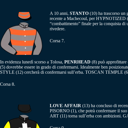
A 10 anni,
STANTO
(10) ha trascorso un g
recente a Machecoul, per HYPNOTIZED (3) 
“combattimento” finale per la conquista d
rivedere.
Corsa 7.
In evidenza lunedì scorso a Tolosa,
PENRHEAD
(8) può approfittar
(5) dovrebbe essere in grado di confermarsi. Idealmente ben posiziona
STYLE (12) cercherà di confermarsi sull’erba. TOSCAN TEMPLE (6) no
Corsa 8.
LOVE AFFAIR
(13) ha concluso di recen
PISORNO (1), che potrà confermare il suo r
ART (11) torna sull’erba con ambizioni. 
Corsa 9.