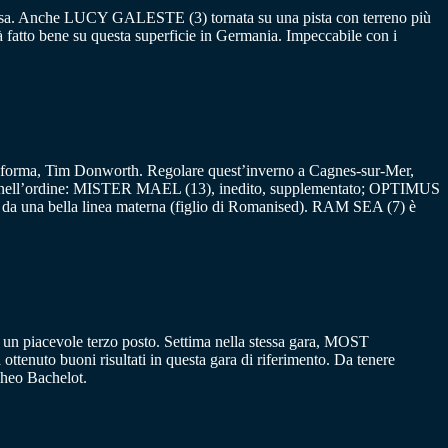
a corsa. Anche LUCY GALESTE (3) tornata su una pista con terreno più
 fatto bene su questa superficie in Germania. Impeccabile con i
o in forma, Tim Donworth. Regolare quest’inverno a Cagnes-sur-Mer,
io, nell’ordine: MISTER MAEL (13), inedito, supplementato; OPTIMUS
da una bella linea materna (figlio di Romanised). RAM SEA (7) è
o un piacevole terzo posto. Settima nella stessa gara, MOST
nuto buoni risultati in questa gara di riferimento. Da tenere
heo Bachelot.