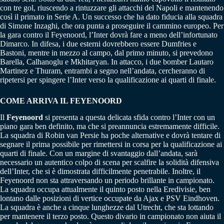
con tre gol, riuscendo a rintuzzare gli attacchi del Napoli e mantenendo
così il primato in Serie A. Un successo che ha dato fiducia alla squadra
di Simone Inzaghi, che ora punta a proseguire il cammino europeo. Per
la gara contro il Feyenoord, l’Inter dovrà fare a meno dell’infortunato
Dimarco. In difesa, i due esterni dovrebbero essere Dumfries e
Bastoni, mentre in mezzo al campo, dal primo minuto, si prevedono
Barella, Calhanoglu e Mkhitaryan. In attacco, i due bomber Lautaro
Martinez e Thuram, entrambi a segno nell’andata, cercheranno di
ripetersi per spingere l’Inter verso la qualificazione ai quarti di finale.
COME ARRIVA IL FEYENOORD
Il
Feyenoord
si presenta a questa delicata sfida contro l’Inter con un
piano gara ben definito, ma che si preannuncia estremamente difficile.
La squadra di Robin van Persie ha poche alternative e dovrà tentare di
segnare il prima possibile per rimettersi in corsa per la qualificazione ai
quarti di finale. Con un margine di svantaggio dall’andata, sarà
necessario un autentico colpo di scena per scalfire la solidità difensiva
dell’Inter, che si è dimostrata difficilmente penetrabile. Inoltre, il
Feyenoord non sta attraversando un periodo brillante in campionato.
La squadra occupa attualmente il quinto posto nella Eredivisie, ben
lontano dalle posizioni di vertice occupate da Ajax e PSV Eindhoven.
La squadra è anche a cinque lunghezze dal Utrecht, che sta lottando
per mantenere il terzo posto. Questo divario in campionato non aiuta il