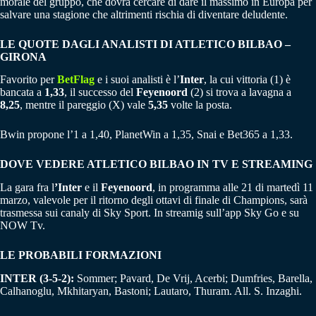
morale del gruppo, che dovrà cercare di dare il massimo in Europa per
salvare una stagione che altrimenti rischia di diventare deludente.
LE QUOTE DAGLI ANALISTI DI ATLETICO BILBAO –
GIRONA
Favorito per
BetFlag
e i suoi analisti è l’
Inter
, la cui vittoria (1) è
bancata a
1,33
, il successo del
Feyenoord
(2) si trova a lavagna a
8,25
, mentre il pareggio (X) vale
5,35
volte la posta.
Bwin propone l’1 a 1,40, PlanetWin a 1,35, Snai e Bet365 a 1,33.
DOVE VEDERE ATLETICO BILBAO IN TV E STREAMING
La gara fra l
’Inter
e il
Feyenoord
, in programma alle 21 di martedì 11
marzo, valevole per il ritorno degli ottavi di finale di Champions, sarà
trasmessa sui canaly di Sky Sport. In streamig sull’app Sky Go e su
NOW Tv.
LE PROBABILI FORMAZIONI
INTER (3-5-2):
Sommer; Pavard, De Vrij, Acerbi; Dumfries, Barella,
Calhanoglu, Mkhitaryan, Bastoni; Lautaro, Thuram. All. S. Inzaghi.