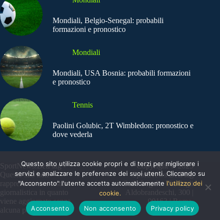
Mondiali, Belgio-Senegal: probabili
formazioni e pronostico
Mondiali
Mondiali, USA Bosnia: probabili formazioni
e pronostico
Tennis
Paolini Golubic, 2T Wimbledon: pronostico e
dove vederla
Questo sito utilizza cookie propri e di terzi per migliorare i
SportNews.BetFlag -
Copyright © 2025
servizi e analizzare le preferenze dei suoi utenti. Cliccando su
Questo sito non
SportNews BetFlag
"Acconsento" l'utente accetta automaticamente
l'utilizzo dei
rappresenta una testata
Sede Legale: Via degli
giornalistica in quanto
Aldobrandeschi, 300 |
cookie.
viene aggiornato senza
00163 | Roma
Acconsento
Non acconsento
Privacy policy
alcuna periodicità