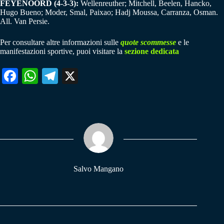
FEYENOORD (4-3-3):
Wellenreuther; Mitchell, Beelen, Hancko,
Hugo Bueno; Moder, Smal, Paixao; Hadj Moussa, Carranza, Osman.
All. Van Persie.
Per consultare altre informazioni sulle
quote scommesse
e le
manifestazioni sportive, puoi visitare la
sezione dedicata
Fa
W
Te
X
ce
ha
le
bo
ts
gr
ok
A
a
pp
m
Salvo Mangano