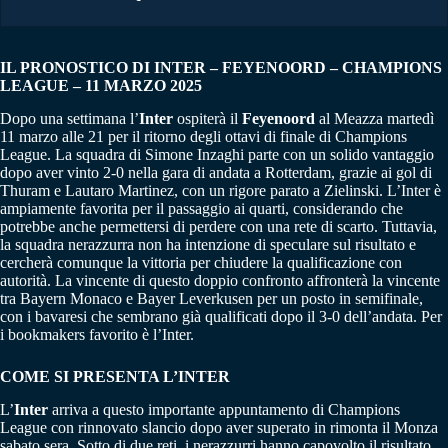
IL PRONOSTICO DI INTER – FEYENOORD – CHAMPIONS
LEAGUE – 11 MARZO 2025
Dopo una settimana l’
Inter
ospiterà il
Feyenoord
al Meazza martedì
11 marzo alle 21 per il ritorno degli ottavi di finale di Champions
League. La squadra di Simone Inzaghi parte con un solido vantaggio
dopo aver vinto 2-0 nella gara di andata a Rotterdam, grazie ai gol di
Thuram e Lautaro Martinez, con un rigore parato a Zielinski. L’Inter è
ampiamente favorita per il passaggio ai quarti, considerando che
potrebbe anche permettersi di perdere con una rete di scarto. Tuttavia,
la squadra nerazzurra non ha intenzione di speculare sul risultato e
cercherà comunque la vittoria per chiudere la qualificazione con
autorità. La vincente di questo doppio confronto affronterà la vincente
tra Bayern Monaco e Bayer Leverkusen per un posto in semifinale,
con i bavaresi che sembrano già qualificati dopo il 3-0 dell’andata. Per
i bookmakers favorito è l’Inter.
COME SI PRESENTA L’INTER
L’
Inter
arriva a questo importante appuntamento di Champions
League con rinnovato slancio dopo aver superato in rimonta il Monza
sabato sera. Sotto di due reti, i nerazzurri hanno capovolto il risultato