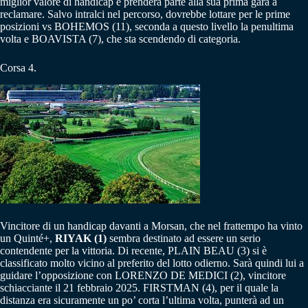
miglior valore di handicap e prenderà parte alla sua prima gara a
reclamare. Salvo intralci nel percorso, dovrebbe lottare per le prime
posizioni vs BOHEMOS (11), seconda a questo livello la penultima
volta e BOAVISTA (7), che sta scendendo di categoria.
Corsa 4.
Vincitore di un handicap davanti a Morsan, che nel frattempo ha vinto
un Quinté+,
RIYAK (1)
sembra destinato ad essere un serio
contendente per la vittoria. Di recente, PLAIN BEAU (3) si è
classificato molto vicino al preferito del lotto odierno. Sarà quindi lui a
guidare l’opposizione con LORENZO DE MEDICI (2), vincitore
schiacciante il 21 febbraio 2025. FIRSTMAN (4), per il quale la
distanza era sicuramente un po’ corta l’ultima volta, punterà ad un