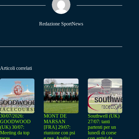
pp
m
Redazione SportNews
Articoli correlati
30/07/2026:
MONT DE
Southwell (UK)
GOODWOOD
MARSAN
27/07: tanti
(UK) 30/07:
[FRA] 29/07:
partenti per un
Meeting da top
riunione con psi
lunedì di corse
races
e psa. Analisi
con arrivi da