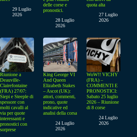
delle corse e
quota alta
29 Luglio
pronostici.
2026
27 Luglio
28 Luglio
2026
2026
Riunione a
King George VI
WoW!! VICHY
Deauville-
And Queen
(FRA) –
Clairefontaine
Elizabeth Stakes
COMMENTI E
(FRA) 27/07:
– Ascot (UK):
PRONOSTICI:
Siepi e Steeple di
attori, commenti,
Sabato 25 luglio
spessore con
prono, quote
2026 – Riunione
molti cavalli al
indicative ed
di 8 corse
via per quote
analisi della corsa
24 Luglio
interessanti e
24 Luglio
2026
pronostici con
2026
sorprese