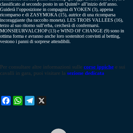
classificato al secondo posto in un Quinté+ all’inizio dell’anno.
Guiderà l’opposizione in compagnia di YOKEN (3), appena
ricomparso e di ZASYMOKA (15), autrice di una ricomparsa
incoraggiante (ha raccolto moneta). LES TROIS VALLEES (16),
terzo al suo ritorno sull’erba, cercherà di confermarsi.
MONSIEURVALCHOP (13) e WIND OF CHANGE (9) sono in
ottima forma e avranno anche loro sostenitori convinti al betting,
vestono i panni di sorprese attendibili.
Per consultare altre informazioni sulle
corse ippiche
e sui
cavalli in gara, puoi visitare la
sezione dedicata
Fa
W
Te
X
ce
ha
le
bo
ts
gr
ok
A
a