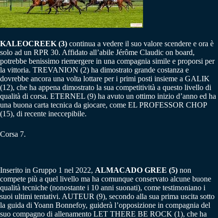
KALEOCREEK (3)
continua a vedere il suo valore scendere e ora è
solo ad un RPR 30. Affidato all’abile Jérôme Claudic on board,
potrebbe benissimo riemergere in una compagnia simile e proporsi per
la vittoria. TREVANION (2) ha dimostrato grande costanza e
dovrebbe ancora una volta lottare per i primi posti insieme a GALIK
(12), che ha appena dimostrato la sua competitività a questo livello di
qualità di corsa. ETERNEL (9) ha avuto un ottimo inizio d’anno ed ha
una buona carta tecnica da giocare, come EL PROFESSOR CHOP
(15), di recente ineccepibile.
Corsa 7.
Inserito in Gruppo 1 nel 2022,
ALMACADO GREE (5)
non
compete più a quel livello ma ha comunque conservato alcune buone
qualità tecniche (nonostante i 10 anni suonati), come testimoniano i
suoi ultimi tentativi. AUTEUR (9), secondo alla sua prima uscita sotto
la guida di Yoann Bonnefoy, guiderà l’opposizione in compagnia del
suo compagno di allenamento LET THERE BE ROCK (1), che ha