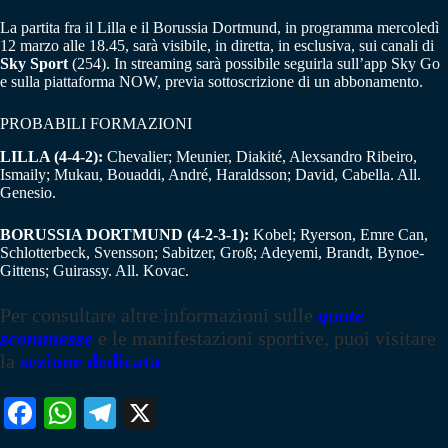
La partita fra il Lilla e il Borussia Dortmund, in programma mercoledì
12 marzo alle 18.45, sarà visibile, in diretta, in esclusiva, sui canali di
Sky Sport
(254). In streaming sarà possibile seguirla sull’app Sky Go
e sulla piattaforma NOW, previa sottoscrizione di un abbonamento.
PROBABILI FORMAZIONI
LILLA (4-4-2):
Chevalier; Meunier, Diakité, Alexsandro Ribeiro,
Ismaily; Mukau, Bouaddi, André, Haraldsson; David, Cabella. All.
Genesio.
BORUSSIA DORTMUND (4-2-3-1):
Kobel; Ryerson, Emre Can,
Schlotterbeck, Svensson; Sabitzer, Groß; Adeyemi, Brandt, Bynoe-
Gittens; Guirassy. All. Kovac.
Per consultare altre informazioni sulle
quote
scommesse
e le manifestazioni sportive, puoi visitare
la
sezione dedicata
Fa
W
Te
X
ce
ha
le