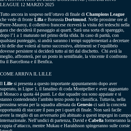
LEAGUE 12 MARZO 2025
Tutto ancora in sospeso nell’ottavo di finale di
Champions League
che vede di fronte
Lilla
e Borussia
Dortmund
. Nelle prossime ore al
Pierre-Mauroy, il collettivo francese riceverà la visita dei tedeschi nella
gara che deciderà il passaggio ai quarti. Sarà una sorta di spareggio,
dopo l’1 a 1 maturato nel primo della sfida. In caso di parità, con
qualsiasi punteggio, si andrà saranno i tempi supplementari a decretare
chi delle due volerà al turno successivo, altrimenti se l’equilibrio
dovesse persistere si deciderà tutto ai tiri dal dischetto. Chi avrà la
meglio, affronterà, per un posto in semifinale, la vincente il confronto
fra il Barcellona e il Benfica.
COME ARRIVA IL LILLE
Il
Lille
si presenta a questo importante appuntamento dopo aver
superato, in Ligue 1, il fanalino di coda Montpellier e aver agguantato
il Monaco a quota 44 punti. Le due squadre ora sono appaiate e si
stanno contendendo l’ambito terzo posto in classifica. Tuttavia, nella
prossima serata per la squadra allenata da
Genesio
ci sarà la concreta
opportunità di staccare il pass per i quarti di finale. Non sarà facile
avere la meglio di un avversario più abituato a questi impegni in campo
internazionale. Nell’undici di partenza, David e
Cabella
formeranno la
coppia d’attacco, mentre Mukau e Haraldsson spingeranno sulle corsie
laterali.