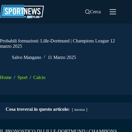
Salta
al
Cerca
contenuto
Probabili formazioni: Lille-Dortmund | Champions League 12
marzo 2025
Salvo Mangano
11 Marzo 2025
Home
/
Sport
/
Calcio
Cosa troverai in questo articolo:
mostra
IL PRONOSTICO DI LILLE-DORTMUND | CHAMPIONS