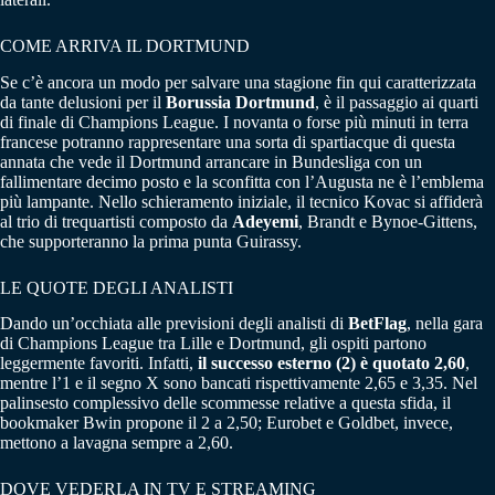
COME ARRIVA IL DORTMUND
Se c’è ancora un modo per salvare una stagione fin qui caratterizzata
da tante delusioni per il
Borussia Dortmund
, è il passaggio ai quarti
di finale di Champions League. I novanta o forse più minuti in terra
francese potranno rappresentare una sorta di spartiacque di questa
annata che vede il Dortmund arrancare in Bundesliga con un
fallimentare decimo posto e la sconfitta con l’Augusta ne è l’emblema
più lampante. Nello schieramento iniziale, il tecnico Kovac si affiderà
al trio di trequartisti composto da
Adeyemi
, Brandt e Bynoe-Gittens,
che supporteranno la prima punta Guirassy.
LE QUOTE DEGLI ANALISTI
Dando un’occhiata alle previsioni degli analisti di
BetFlag
, nella gara
di Champions League tra Lille e Dortmund, gli ospiti partono
leggermente favoriti. Infatti,
il successo esterno (2) è quotato 2,60
,
mentre l’1 e il segno X sono bancati rispettivamente 2,65 e 3,35. Nel
palinsesto complessivo delle scommesse relative a questa sfida, il
bookmaker Bwin propone il 2 a 2,50; Eurobet e Goldbet, invece,
mettono a lavagna sempre a 2,60.
DOVE VEDERLA IN TV E STREAMING