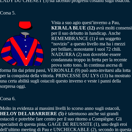
LADY DU CHENET (5) sta facendo progressi costanti sugli ostacoli.
Corsa 5.
Vista a suo agio quest’inverno a Pau,
KERALA BLUE (12)
avrà molti consensi
per il suo debutto in handicap. Anche
REMEMBRANCE (1) è un soggetto
“novizio” a questo livello ma ha i mezzi
per brillare, nonostante i suoi 72 chili.
NADURRA (2) non dovrebbe essere
condannata troppo in fretta per la recente
prova sotto tono. In continua ascesa di
forma fin dai primi passi, VERONALE (9) può auto-invitarsi alla lotta
per la conquista della vittoria. PRINCESSE DU LYS (13) ha mostrato
una certa abilità sugli ostacoli questo inverno e veste i panni della
sorpresa oggi.
Corsa 6.
Molto in evidenza ai massimi livelli lo scorso anno sugli ostacoli,
HELOY DELABARRIERE (5)
è talentuoso anche sui grandi
ostacoli e potrebbe fare centro per il suo ritorno a Compiègne. Gli
specialisti di questa pista, GAGE ​​DE REUSSITE (1), uno degli eroi
dell’ultimo meeting di Pau e UNCHECKABLE (2), secondo in questa