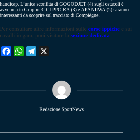
handicap. L’unica sconfitta di GOGODJET (4) sugli ostacoli è
avvenuta in Gruppo 3! CI PPO RA (3) e APANIIWA (5) saranno
interessanti da scoprire sul tracciato di Compiègne.
Per consultare altre informazioni sulle
corse ippiche
e sui
cavalli in gara, puoi visitare la
sezione dedicata
Fa
W
Te
X
ce
ha
le
bo
ts
gr
ok
A
a
pp
m
Redazione SportNews