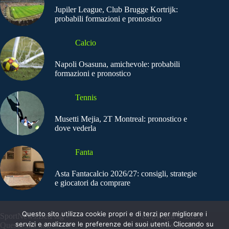
Jupiler League, Club Brugge Kortrijk:
probabili formazioni e pronostico
Calcio
Napoli Osasuna, amichevole: probabili
formazioni e pronostico
Tennis
Musetti Mejia, 2T Montreal: pronostico e
dove vederla
Fanta
Asta Fantacalcio 2026/27: consigli, strategie
e giocatori da comprare
Questo sito utilizza cookie propri e di terzi per migliorare i
SportNews.BetFlag -
Copyright © 2025
servizi e analizzare le preferenze dei suoi utenti. Cliccando su
Questo sito non
SportNews BetFlag