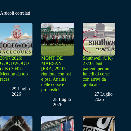
Articoli correlati
30/07/2026:
MONT DE
Southwell (UK)
GOODWOOD
MARSAN
27/07: tanti
(UK) 30/07:
[FRA] 29/07:
partenti per un
Meeting da top
riunione con psi
lunedì di corse
races
e psa. Analisi
con arrivi da
delle corse e
quota alta
29 Luglio
pronostici.
2026
27 Luglio
28 Luglio
2026
2026