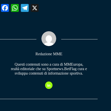
Fa
W
Te
X
ce
ha
le
bo
ts
gr
ok
A
a
pp
m
Redazione MME
Questi contenuti sono a cura di MMEuropa,
realtà editoriale che su Sportnews.BetFlag cura e
sviluppa contenuti di informazione sportiva.