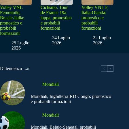
Volley VNL
Ciclismo, Tour
Volley VNL F,
Femminile,
de France 19a
Italia-Olanda:
Brasile-Italia:
tappa: pronostico
pronostico e
pronostico e
e probabili
probabili
probabili
formazioni
formazioni
formazioni
24 Luglio
22 Luglio
25 Luglio
2026
2026
2026
Di tendenza
Mondiali
Mondiali, Inghilterra-RD Congo: pronostico
e probabili formazioni
Mondiali
Mondiali, Belgio-Senegal: probabili