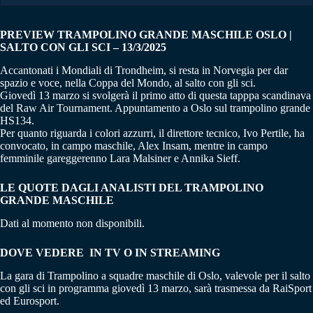
PREVIEW TRAMPOLINO GRANDE MASCHILE OSLO |
SALTO CON GLI SCI – 13/3/2025
Accantonati i Mondiali di Trondheim, si resta in Norvegia per dar
spazio e voce, nella Coppa del Mondo, al salto con gli sci.
Giovedì 13 marzo si svolgerà il primo atto di questa tapppa scandinava
del Raw Air Tournament. Appuntamento a Oslo sul trampolino grande
HS134.
Per quanto riguarda i colori azzurri, il direttore tecnico, Ivo Pertile, ha
convocato, in campo maschile, Alex Insam, mentre in campo
femminile gareggerenno Lara Malsiner e Annika Sieff.
LE QUOTE DAGLI ANALISTI DEL TRAMPOLINO
GRANDE MASCHILE
Dati al momento non disponibili.
DOVE VEDERE IN TV O IN STREAMING
La gara di Trampolino a squadre maschile di Oslo, valevole per il salto
con gli sci in programma giovedì 13 marzo, sarà trasmessa da RaiSport
ed Eurosport.