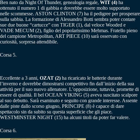
Ben nato da Night Of Thunder, genealogia regale,
WIT (4)
ha
ottenuto il numero 1 di gabbia e dovrebbe essere molto supportato
nelle scommesse. ASTON CLINTON (7) ha il pedigree per prosperare
sulla sabbia. La formazione di Alessandro Botti sembra poter contare
sue due buone “cartucce” con TIGER (1), dal veloce Wooded e
VADE MECUM (2), figlio del popolarissimo Mehmas. Fratello pieno
del campione Metropolitan, ART PIECE (10) sarà osservato con
curiosità, sorpresa attendibile.
Corsa 5.
Eccellente a 3 anni,
OZAT (2)
ha ricaricato le batterie durante
l’inverno e dovrebbe dimostrarsi competitivo fin dall’inizio della sua
attività per il suo nuovo allenatore. L’opposizione, tuttavia, promette di
essere di qualità. Il bel OCEAN VIKING (5) aveva suscitato scalpore
al suo debutto. Sarà esaminato e seguito con grande interesse. Assente
dalle piste dallo scorso giugno, PRINCIPE (8) è capace di dare
spettacolo sin da subito su questa superficie che gli piace.
WESTMINSTER NIGHT (15) ha alcuni titoli da poter far valere.
Corsa 6.