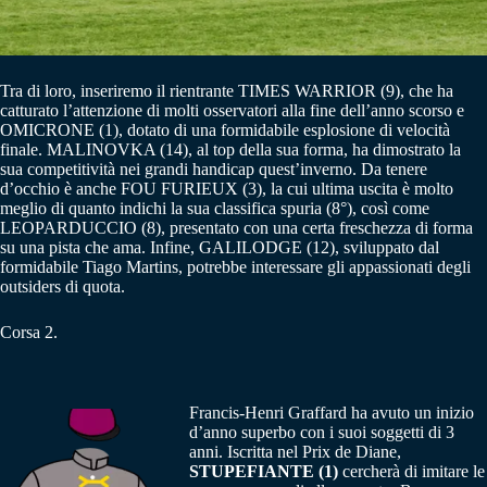
Tra di loro, inseriremo il rientrante TIMES WARRIOR (9), che ha
catturato l’attenzione di molti osservatori alla fine dell’anno scorso e
OMICRONE (1), dotato di una formidabile esplosione di velocità
finale. MALINOVKA (14), al top della sua forma, ha dimostrato la
sua competitività nei grandi handicap quest’inverno. Da tenere
d’occhio è anche FOU FURIEUX (3), la cui ultima uscita è molto
meglio di quanto indichi la sua classifica spuria (8°), così come
LEOPARDUCCIO (8), presentato con una certa freschezza di forma
su una pista che ama. Infine, GALILODGE (12), sviluppato dal
formidabile Tiago Martins, potrebbe interessare gli appassionati degli
outsiders di quota.
Corsa 2.
Francis-Henri Graffard ha avuto un inizio
d’anno superbo con i suoi soggetti di 3
anni. Iscritta nel Prix de Diane,
STUPEFIANTE (1)
cercherà di imitare le