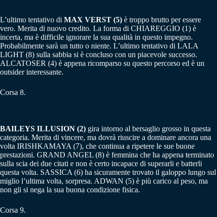
L’ultimo tentativo di
MAX VERST (5)
è troppo brutto per essere
vero. Merita di nuovo credito. La forma di CHIAREGGIO (1) è
incerta, ma è difficile ignorare la sua qualità in questo impegno.
Probabilmente sarà un tutto o niente. L’ultimo tentativo di LALA
LIGHT (8) sulla sabbia si è concluso con un piacevole successo.
ALCATOSER (4) è appena ricomparso su questo percorso ed è un
outsider interessante.
Corsa 8.
BAILEYS ILLUSION (2)
gira intorno al bersaglio grosso in questa
categoria. Merita di vincere, ma dovrà riuscire a dominare ancora una
volta IRISHKAMAYA (7), che continua a ripetere le sue buone
prestazioni. GRAND ANGEL (8) è femmina che ha appena terminato
sulla scia dei due citati e non è certo incapace di superarli e batterli
questa volta. SASSICA (6) ha sicuramente trovato il galoppo lungo sul
miglio l’ultima volta, sorpresa. ADWAN (5) è più carico al peso, ma
non gli si nega la sua buona condizione fisica.
Corsa 9.