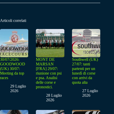
Articoli correlati
30/07/2026:
MONT DE
Southwell (UK)
GOODWOOD
MARSAN
27/07: tanti
(UK) 30/07:
[FRA] 29/07:
partenti per un
Meeting da top
riunione con psi
lunedì di corse
races
e psa. Analisi
con arrivi da
delle corse e
quota alta
29 Luglio
pronostici.
2026
27 Luglio
28 Luglio
2026
2026