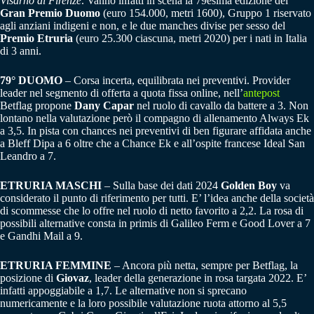
Visarno di Firenze
. Vanno infatti in scena la 79esima edizione del
Gran Premio Duomo
(euro 154.000, metri 1600), Gruppo 1 riservato
agli anziani indigeni e non, e le due manches divise per sesso del
Premio Etruria
(euro 25.300 ciascuna, metri 2020) per i nati in Italia
di 3 anni.
79° DUOMO
– Corsa incerta, equilibrata nei preventivi. Provider
leader nel segmento di offerta a quota fissa online, nell’
antepost
Betflag propone
Dany Capar
nel ruolo di cavallo da battere a 3. Non
lontano nella valutazione però il compagno di allenamento Always Ek
a 3,5. In pista con chances nei preventivi di ben figurare affidata anche
a Bleff Dipa a 6 oltre che a Chance Ek e all’ospite francese Ideal San
Leandro a 7.
ETRURIA MASCHI
– Sulla base dei dati 2024
Golden Boy
va
considerato il punto di riferimento per tutti. E’ l’idea anche della società
di scommesse che lo offre nel ruolo di netto favorito a 2,2. La rosa di
possibili alternative consta in primis di Galileo Ferm e Good Lover a 7
e Gandhi Mail a 9.
ETRURIA FEMMINE
– Ancora più netta, sempre per Betflag, la
posizione di
Giovaz
, leader della generazione in rosa targata 2022. E’
infatti appoggiabile a 1,7. Le alternative non si sprecano
numericamente e la loro possibile valutazione ruota attorno al 5,5