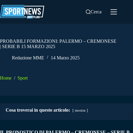
Salta
al
Cerca
contenuto
PROBABILI FORMAZIONI: PALERMO – CREMONESE
| SERIE B 15 MARZO 2025
Redazione MME
14 Marzo 2025
Home
/
Sport
Cosa troverai in questo articolo:
mostra
IL PRONOSTICO DI PALERMO – CREMONESE –
SERIE B