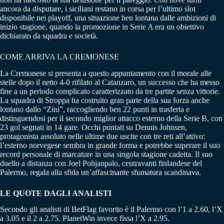
ancora da disputare, i siciliani restano in corsa per l’ultimo slot
disponibile nei playoff, una situazione ben lontana dalle ambizioni di
inizio stagione, quando la promozione in Serie A era un obiettivo
dichiarato da squadra e società.
COME ARRIVA LA CREMONESE
La Cremonese si presenta a questo appuntamento con il morale alle
stelle dopo il netto 4-0 rifilato al Catanzaro, un successo che ha messo
fine a un periodo complicato caratterizzato da tre partite senza vittorie.
La squadra di Stroppa ha costruito gran parte della sua forza anche
lontano dallo “Zini”, raccogliendo ben 22 punti in trasferta e
distinguendosi per il secondo miglior attacco esterno della Serie B, con
23 gol segnati in 14 gare. Occhi puntati su Dennis Johnsen,
protagonista assoluto nelle ultime due uscite con tre reti all’attivo:
l’esterno norvegese sembra in grande forma e potrebbe superare il suo
record personale di marcature in una singola stagione cadetta. Il suo
duello a distanza con Joel Pohjanpalo, centravanti finlandese del
Palermo, regala alla sfida un’affascinante sfumatura scandinava.
LE QUOTE DAGLI ANALISTI
Secondo gli analisti di BetFlag favorito è il Palermo con l’1 a 2.60, l’X
a 3.05 e il 2 a 2.75. PlanetWin invece fissa l’X a 2.95.