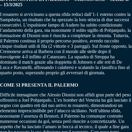
– 15/3/2025
I rosanero si avvicinano a questa sfida reduci dall’1-1 esterno contro la
Sampdoria, un risultato che ha spezzato la loro striscia di due successi
consecutivi. L’espulsione lampo di Audero ha subito condizionato
l’andamento della gara, ma nonostante il solito sigillo di Pohjanpalo, la
formazione di Dionisi non è riuscita a completare la rimonta. Tuttavia,
il Palermo continua il proprio percorso positivo, avendo raccolto
cinque risultati utili di fila (2 vittorie e 3 pareggi). Sul fronte opposto, la
Cremonese arriva al Barbera con il morale alle stelle dopo il
travolgente 4-0 inflitto al Catanzaro. La squadra di Stroppa ha
dominato il match grazie alla doppietta di Johnsen e alle reti di De
Luca e Ravanelli, affossando i calabresi e scalando la classifica fino al
quarto posto, superando proprio gli avversari di giornata.
COME SI PRESENTA IL PALERMO
Difficile immaginare che Alessio Dionisi non affidi gran parte del peso
offensivo a Joel Pohjanpalo. L’ex bomber del Venezia ha già lasciato il
segno con quattro reti dal suo arrivo in rosanero, dimostrandosi un
elemento imprescindibile per l’attacco siciliano. Nell’ultima sfida,
nonostante l’assenza di Brunori, il Palermo ha comunque costruito
numerose occasioni da gol, senza però riuscire a concretizzarle. Un
aspetto che ha lasciato l’amaro in bocca al tecnico, il quale a fine gara
non ha nascosto la sua delusione per il pareggio. Con nove turni