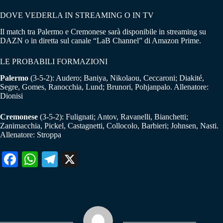
DOVE VEDERLA IN STREAMING O IN TV
Il match tra Palermo e Cremonese sarà disponibile in streaming su
DAZN o in diretta sul canale “LaB Channel” di Amazon Prime.
LE PROBABILI FORMAZIONI
Palermo
(3-5-2): Audero; Baniya, Nikolaou, Ceccaroni; Diakité,
Segre, Gomes, Ranocchia, Lund; Brunori, Pohjanpalo. Allenatore:
Dionisi
Cremonese
(3-5-2): Fulignati; Antov, Ravanelli, Bianchetti;
Zanimacchia, Pickel, Castagnetti, Collocolo, Barbieri; Johnsen, Nasti.
Allenatore: Stroppa
Fa
W
Te
X
ce
ha
le
bo
ts
gr
ok
A
a