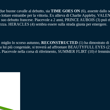
 due buone cavalle al debutto, sia
TIME GOES ON
(6), assente dallo 
o lottare entrambe per la vittoria. Ex allieva di Charlie Appleby, VALE
l suo debutto francese. Piacevole a 2 anni, PRINCE AUBOIS (3) può ris
hezza. HERACLES (4) sembra essere sulla strada giusta per emergere.
 miglio lo scorso autunno,
RECONSTRUCTED
(1) ha dimostrato di
 a lui più congeniale, si troverà ad affrontare BEAUTYFULL EYES (2),
. Piacevole nella corsa di riferimento, SUMMER FLIRT (10) è femmin