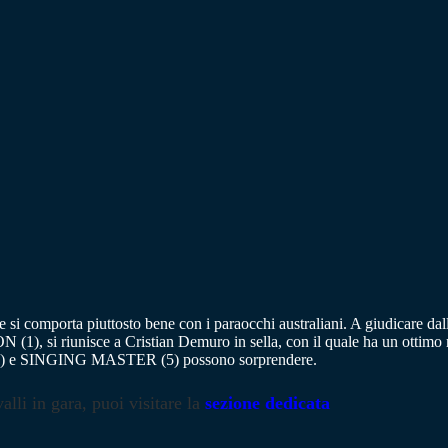
e si comporta piuttosto bene con i paraocchi australiani. A giudicar
 (1), si riunisce a Cristian Demuro in sella, con il quale ha un ottimo r
 e SINGING MASTER (5) possono sorprendere.
alli in gara, puoi visitare la
sezione dedicata