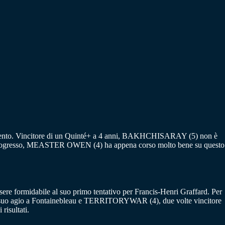
llimento. Vincitore di un Quinté+ a 4 anni, BAKHCHISARAY (5) non è
 In progresso, MEASTER OWEN (4) ha appena corso molto bene su questo
ere formidabile al suo primo tentativo per Francis-Henri Graffard. Per
to a suo agio a Fontainebleau e TERRITORYWAR (4), due volte vincitore
isultati.