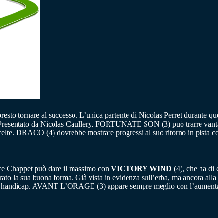
presto tornare al successo. L’unica partente di Nicolas Perret durante 
ria. Presentato da Nicolas Caullery, FORTUNATE SON (3) può trarre vantag
lte. DRACO (4) dovrebbe mostrare progressi al suo ritorno in pista c
ice Chappet può dare il massimo con
VICTORY WIND
(4), che ha d
o la sua buona forma. Già vista in evidenza sull’erba, ma ancora al
 in handicap. AVANT L’ORAGE (3) appare sempre meglio con l’aumentare