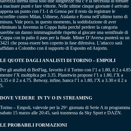
salvezza diretta dista solo due lunghezze ma c’è la necessità di tornare
a macinare punti e fare vittorie. Nelle ultime cinque giornate è arrivato
appena un punto con l’1-1 di Genoa per il resto da registrare le
sconfitte contro Milan, Udinese, Atalanta e Roma nell’ultimo turno di
misura. Vale poco, in questo momento, la soddisfazione di aver
eliminato la Juventus in Coppa Italia perché perdere la categoria
sarebbe un danno inimmaginabile rispetto al giocare una semifinale di
Coppa con in palio il pass per la finale. Mister D’Aversa punterà su un
3421 che possa essere ben coperto in fase difensiva. L’attacco sarà
affidato a Colombo con il supporto di Esposito ed Anjorin.
LE QUOTE DAGLI ANALISTI DI TORINO – EMPOLI
Per gli analisti di BetFlag, favorito è il Torino con l’1 a 1.80, il 2 a 4.85
mentre l’X moltiplica per 3.35. Planetwin propone l’1 a 1.80, l’X a
3.35 e il 2 a 4.75. Betway, infine, banca l’1 a 1.80, l’X a 3.30 e il 2 a
5.
DOVE VEDERE IN TV O IN STREAMING
Torino – Empoli, valevole per la 29^ giornata di Serie A in programma
sabato 15 marzo alle 20:45, sarà trasmessa da Sky Sport e DAZN.
LE PROBABILI FORMAZIONI