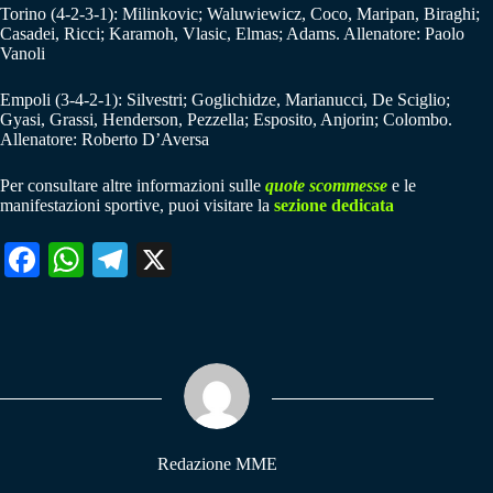
Torino (4-2-3-1): Milinkovic; Waluwiewicz, Coco, Maripan, Biraghi;
Casadei, Ricci; Karamoh, Vlasic, Elmas; Adams. Allenatore: Paolo
Vanoli
Empoli (3-4-2-1): Silvestri; Goglichidze, Marianucci, De Sciglio;
Gyasi, Grassi, Henderson, Pezzella; Esposito, Anjorin; Colombo.
Allenatore: Roberto D’Aversa
Per consultare altre informazioni sulle
quote scommesse
e le
manifestazioni sportive, puoi visitare la
sezione dedicata
Fa
W
Te
X
ce
ha
le
bo
ts
gr
ok
A
a
pp
m
Redazione MME