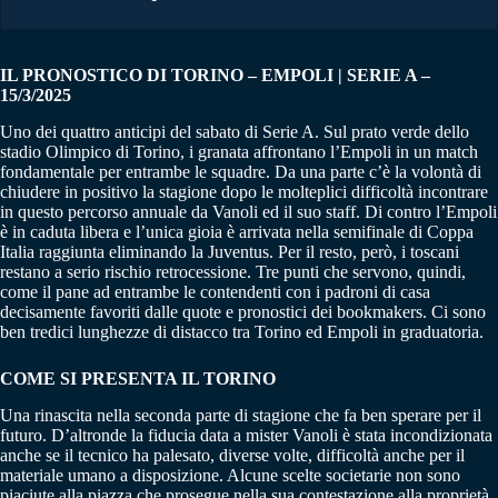
IL PRONOSTICO DI TORINO – EMPOLI | SERIE A –
15/3/2025
Uno dei quattro anticipi del sabato di Serie A. Sul prato verde dello
stadio Olimpico di Torino, i granata affrontano l’Empoli in un match
fondamentale per entrambe le squadre. Da una parte c’è la volontà di
chiudere in positivo la stagione dopo le molteplici difficoltà incontrare
in questo percorso annuale da Vanoli ed il suo staff. Di contro l’Empoli
è in caduta libera e l’unica gioia è arrivata nella semifinale di Coppa
Italia raggiunta eliminando la Juventus. Per il resto, però, i toscani
restano a serio rischio retrocessione. Tre punti che servono, quindi,
come il pane ad entrambe le contendenti con i padroni di casa
decisamente favoriti dalle quote e pronostici dei bookmakers. Ci sono
ben tredici lunghezze di distacco tra Torino ed Empoli in graduatoria.
COME SI PRESENTA IL TORINO
Una rinascita nella seconda parte di stagione che fa ben sperare per il
futuro. D’altronde la fiducia data a mister Vanoli è stata incondizionata
anche se il tecnico ha palesato, diverse volte, difficoltà anche per il
materiale umano a disposizione. Alcune scelte societarie non sono
piaciute alla piazza che prosegue nella sua contestazione alla proprietà