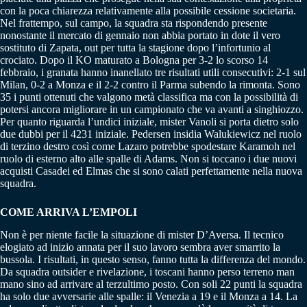
con la poca chiarezza relativamente alla possibile cessione societaria.
Nel frattempo, sul campo, la squadra sta rispondendo presente
nonostante il mercato di gennaio non abbia portato in dote il vero
sostituto di Zapata, out per tutta la stagione dopo l’infortunio al
crociato. Dopo il KO maturato a Bologna per 3-2 lo scorso 14
febbraio, i granata hanno inanellato tre risultati utili consecutivi: 2-1 sul
Milan, 0-2 a Monza e il 2-2 contro il Parma subendo la rimonta. Sono
35 i punti ottenuti che valgono metà classifica ma con la possibilità di
potersi ancora migliorare in un campionato che va avanti a singhiozzo.
Per quanto riguarda l’undici iniziale, mister Vanoli si porta dietro solo
due dubbi per il 4231 iniziale. Pedersen insidia Walukiewicz nel ruolo
di terzino destro così come Lazaro potrebbe spodestare Karamoh nel
ruolo di esterno alto alle spalle di Adams. Non si toccano i due nuovi
acquisti Casadei ed Elmas che si sono calati perfettamente nella nuova
squadra.
COME ARRIVA L’EMPOLI
Non è per niente facile la situazione di mister D’Aversa. Il tecnico
elogiato ad inizio annata per il suo lavoro sembra aver smarrito la
bussola. I risultati, in questo senso, fanno tutta la differenza del mondo.
Da squadra outsider e rivelazione, i toscani hanno perso terreno man
mano sino ad arrivare al terzultimo posto. Con soli 22 punti la squadra
ha solo due avversarie alle spalle: il Venezia a 19 e il Monza a 14. La