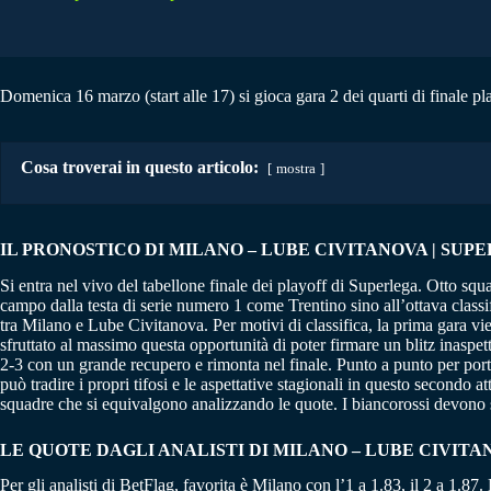
Domenica 16 marzo (start alle 17) si gioca gara 2 dei quarti di finale p
Cosa troverai in questo articolo:
mostra
IL PRONOSTICO DI MILANO – LUBE CIVITANOVA | SUPERL
Si entra nel vivo del tabellone finale dei playoff di Superlega. Otto squa
campo dalla testa di serie numero 1 come Trentino sino all’ottava classi
tra Milano e Lube Civitanova. Per motivi di classifica, la prima gara vi
sfruttato al massimo questa opportunità di poter firmare un blitz inasp
2-3 con un grande recupero e rimonta nel finale. Punto a punto per port
può tradire i propri tifosi e le aspettative stagionali in questo secondo
squadre che si equivalgono analizzando le quote. I biancorossi devono svo
LE QUOTE DAGLI ANALISTI DI MILANO – LUBE CIVITA
Per gli analisti di BetFlag, favorita è Milano con l’1 a 1.83, il 2 a 1.87.