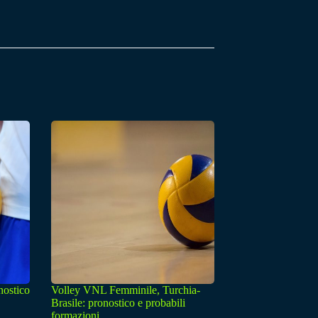
nostico
Volley VNL Femminile, Turchia-
Brasile: pronostico e probabili
formazioni