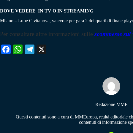
DOVE VEDERE IN TV O IN STREAMING
Milano – Lube Civitanova, valevole per gara 2 dei quarti di finale p
Per consultare altre informazioni sulle
scommesse sul 
Fa
W
Te
X
ce
ha
le
bo
ts
gr
ok
A
a
pp
m
Redazione MME
Questi contenuti sono a cura di MMEuropa, realtà editoriale c
contenuti di informazione spo