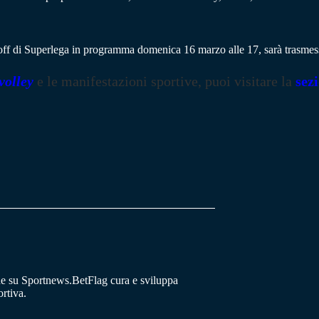
layoff di Superlega in programma domenica 16 marzo alle 17, sarà tras
volley
e le manifestazioni sportive, puoi visitare la
sez
he su Sportnews.BetFlag cura e sviluppa
rtiva.