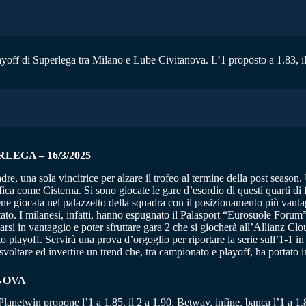
layoff di Superlega tra Milano e Lube Civitanova. L’1 proposto a 1.83, il
EGA – 16/3/2025
dre, una sola vincitrice per alzare il trofeo al termine della post season
fica come Cisterna. Si sono giocate le gare d’esordio di questi quarti di
ene giocata nel palazzetto della squadra con il posizionamento più vanta
ettato. I milanesi, infatti, hanno espugnato il Palasport “Eurosuole For
arsi in vantaggio e poter sfruttare gara 2 che si giocherà all’Allianz C
 atto playoff. Servirà una prova d’orgoglio per riportare la serie sull’1-
ltare ed invertire un trend che, tra campionato e playoff, ha portato in 
NOVA
 Planetwin propone l’1 a 1.85, il 2 a 1.90. Betway, infine, banca l’1 a 1.8