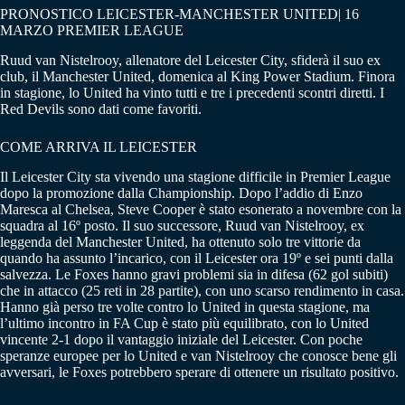
PRONOSTICO LEICESTER-MANCHESTER UNITED| 16
MARZO PREMIER LEAGUE
Ruud van Nistelrooy, allenatore del Leicester City, sfiderà il suo ex
club, il Manchester United, domenica al King Power Stadium. Finora
in stagione, lo United ha vinto tutti e tre i precedenti scontri diretti. I
Red Devils sono dati come favoriti.
COME ARRIVA IL LEICESTER
Il Leicester City sta vivendo una stagione difficile in Premier League
dopo la promozione dalla Championship. Dopo l’addio di Enzo
Maresca al Chelsea, Steve Cooper è stato esonerato a novembre con la
squadra al 16º posto. Il suo successore, Ruud van Nistelrooy, ex
leggenda del Manchester United, ha ottenuto solo tre vittorie da
quando ha assunto l’incarico, con il Leicester ora 19º e sei punti dalla
salvezza. Le Foxes hanno gravi problemi sia in difesa (62 gol subiti)
che in attacco (25 reti in 28 partite), con uno scarso rendimento in casa.
Hanno già perso tre volte contro lo United in questa stagione, ma
l’ultimo incontro in FA Cup è stato più equilibrato, con lo United
vincente 2-1 dopo il vantaggio iniziale del Leicester. Con poche
speranze europee per lo United e van Nistelrooy che conosce bene gli
avversari, le Foxes potrebbero sperare di ottenere un risultato positivo.