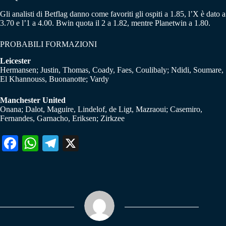
Gli analisti di Betflag danno come favoriti gli ospiti a 1.85, l’X è dato a
3.70 e l’1 a 4.00. Bwin quota il 2 a 1.82, mentre Planetwin a 1.80.
PROBABILI FORMAZIONI
Leicester
Hermansen; Justin, Thomas, Coady, Faes, Coulibaly; Ndidi, Soumare,
El Khannouss, Buonanotte; Vardy
Manchester United
Onana; Dalot, Maguire, Lindelof, de Ligt, Mazraoui; Casemiro,
Fernandes, Garnacho, Eriksen; Zirkzee
Fa
W
Te
X
ce
ha
le
bo
ts
gr
ok
A
a
pp
m