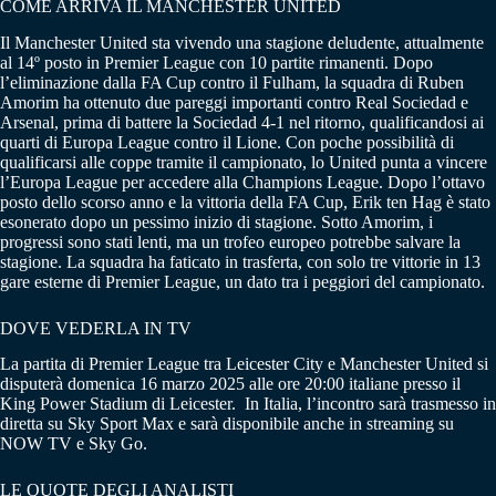
COME ARRIVA IL MANCHESTER UNITED
Il Manchester United sta vivendo una stagione deludente, attualmente
al 14º posto in Premier League con 10 partite rimanenti. Dopo
l’eliminazione dalla FA Cup contro il Fulham, la squadra di Ruben
Amorim ha ottenuto due pareggi importanti contro Real Sociedad e
Arsenal, prima di battere la Sociedad 4-1 nel ritorno, qualificandosi ai
quarti di Europa League contro il Lione. Con poche possibilità di
qualificarsi alle coppe tramite il campionato, lo United punta a vincere
l’Europa League per accedere alla Champions League. Dopo l’ottavo
posto dello scorso anno e la vittoria della FA Cup, Erik ten Hag è stato
esonerato dopo un pessimo inizio di stagione. Sotto Amorim, i
progressi sono stati lenti, ma un trofeo europeo potrebbe salvare la
stagione. La squadra ha faticato in trasferta, con solo tre vittorie in 13
gare esterne di Premier League, un dato tra i peggiori del campionato.
DOVE VEDERLA IN TV
La partita di Premier League tra Leicester City e Manchester United si
disputerà domenica 16 marzo 2025 alle ore 20:00 italiane presso il
King Power Stadium di Leicester.
In Italia, l’incontro sarà trasmesso in
diretta su Sky Sport Max e sarà disponibile anche in streaming su
NOW TV e Sky Go.
LE QUOTE DEGLI ANALISTI