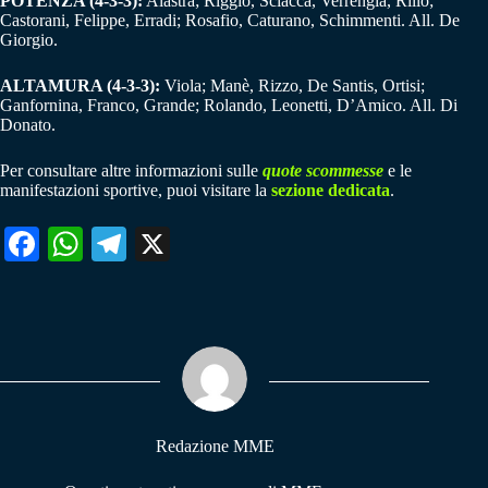
POTENZA (4-3-3):
Alastra; Riggio, Sciacca, Verrengia, Rillo;
Castorani, Felippe, Erradi; Rosafio, Caturano, Schimmenti. All. De
Giorgio.
ALTAMURA (4-3-3):
Viola; Manè, Rizzo, De Santis, Ortisi;
Ganfornina, Franco, Grande; Rolando, Leonetti, D’Amico. All. Di
Donato.
Per consultare altre informazioni sulle
quote scommesse
e le
manifestazioni sportive, puoi visitare la
sezione dedicata
.
Fa
W
Te
X
ce
ha
le
bo
ts
gr
ok
A
a
pp
m
Redazione MME