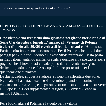
Cosa troverai in questo articolo:
mostra
IL PRONOSTICO DI POTENZA – ALTAMURA
–
SERIE C –
17/3/2025
Il posticipo della trentaduesima giornata nel girone meridionale di
Serie C si disputerà, lunedì 17 marzo, al «Viviani» di Potenza
(calcio d’inizio alle 20.30) e vedrà di fronte i lucani e l’Altamura.
Partita molto importante per entrambe. Per il Potenza che dopo i due
pareggi per 2 a 2 con Picerno e Cavese vuole rafforzare il sesto posto
in graduatoria, tentando magari di scalare qualche altra posizione, per i
pugliesi che si trovano ad un solo punto dalla Juventus nex gen,
decima in graduatoria e che occupa l’ultimo posto utile per la
qualificazione ai playoff.
Le due squadre, in questa stagione, si sono già affrontate due volte.
Nel match di andata, lo scorso 4 novembre, quando l’incontro si
concluse in parità, 2 a 2, e, negli ottavi di finale di Coppa Italia di Serie
C. Dopo l’1 a 1 dei supplementari ai rigori, al «Viviani», ebbe la
meglio l’Altamura.
Per i bookmakers il Potenza è favorito per la vittoria.