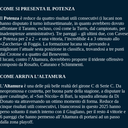
COME SI PRESENTA IL POTENZA
Il
Potenza
è reduce da quattro risultati utili consecutivi (i lucani non
hanno disputato il turno infrasettimanale, in quanto avrebbero dovuto
affrontare il Taranto, escluso, così come la Turris, dal campionato, per
inadempienze amministrative). Tre pareggi – gli ultimi due, con Cavese
e Potenza per 2 a 2 – e una vittoria, l’incredibile 4 a 3 ottenuto allo
«Zaccheria» di Foggia. La formazione lucana sta provando a
migliorare l’attuale sesta posizione in classifica, trovandosi a tre punti
dal Crotone e a quattro dal Benevento.
I lucani, contro l’Altamura, dovrebbero proporre il tridente offensivo
composto da Rosafio, Caturano e Schimmenti.
COME ARRIVA L’ALTAMURA
L’
Altamura
è una delle più belle realtà del girone C di Serie C. Da
neopromossa e costretta, per buona parte della stagione, a disputare la
gare casalinghe, al «San Nicola» di Bari, la squadra allenata da Di
Donato sta attraversando un ottimo momento di forma. Reduce da
cinque risultati utili consecutivi, i biancorossi in questo 2025 hanno
perso soltanto il match interno con il Giugliano, per il resto 4 vittorie e
6 pareggi che hanno permesso all’Altamura di portarsi ad un passo
dalla zona playoff.