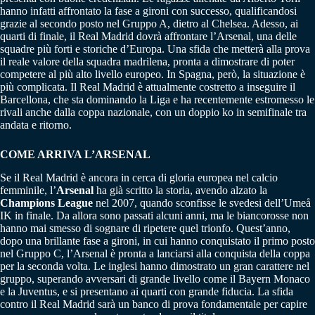
hanno infatti affrontato la fase a gironi con successo, qualificandosi
grazie al secondo posto nel Gruppo A, dietro al Chelsea. Adesso, ai
quarti di finale, il Real Madrid dovrà affrontare l’Arsenal, una delle
squadre più forti e storiche d’Europa. Una sfida che metterà alla prova
il reale valore della squadra madrilena, pronta a dimostrare di poter
competere al più alto livello europeo. In Spagna, però, la situazione è
più complicata. Il Real Madrid è attualmente costretto a inseguire il
Barcellona, che sta dominando la Liga e ha recentemente estromesso le
rivali anche dalla coppa nazionale, con un doppio ko in semifinale tra
andata e ritorno.
COME ARRIVA L’ARSENAL
Se il Real Madrid è ancora in cerca di gloria europea nel calcio
femminile, l’
Arsenal
ha già scritto la storia, avendo alzato la
Champions League
nel 2007, quando sconfisse le svedesi dell’Umeå
IK in finale. Da allora sono passati alcuni anni, ma le biancorosse non
hanno mai smesso di sognare di ripetere quel trionfo. Quest’anno,
dopo una brillante fase a gironi, in cui hanno conquistato il primo posto
nel Gruppo C, l’Arsenal è pronta a lanciarsi alla conquista della coppa
per la seconda volta. Le inglesi hanno dimostrato un gran carattere nel
gruppo, superando avversari di grande livello come il Bayern Monaco
e la Juventus, e si presentano ai quarti con grande fiducia. La sfida
contro il Real Madrid sarà un banco di prova fondamentale per capire