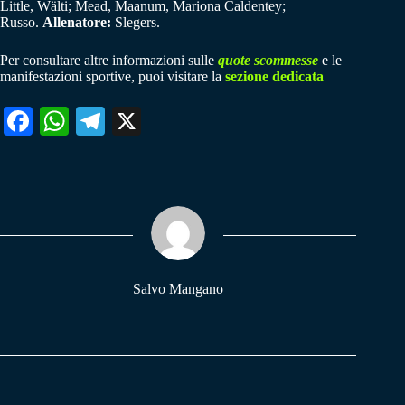
Little, Wälti; Mead, Maanum, Mariona Caldentey;
Russo.
Allenatore:
Slegers.
Per consultare altre informazioni sulle
quote scommesse
e le
manifestazioni sportive, puoi visitare la
sezione dedicata
Fa
W
Te
X
ce
ha
le
bo
ts
gr
ok
A
a
pp
m
Salvo Mangano