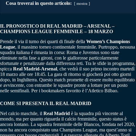
Cosa troverai in questo articolo:
mostra
IL PRONOSTICO DI REAL MADRID – ARSENAL –
CHAMPIONS LEAGUE FEMMINILE – 18 MARZO
Prende il via il turno dei quarti di finale della
Women’s Champions
League
, il massimo torneo continentale femminile. Purtroppo, nessuna
squadra italiana è rimasta in corsa: Roma e Juventus sono state
eliminate nella fase a gironi, con le giallorosse particolarmente
sfortunate e penalizzate dalla differenza reti. Tra le sfide in programma,
spicca
Real Madrid-Arsenal
, che vedrà il suo primo incontro martedì
18 marzo alle ore 18:45. La gara di ritorno si giocherà poi otto giorni
dopo, in Inghilterra. Questo match promette di essere molto equilibrato
e avvincente, con entrambe le squadre pronte a lottare per un posto
nelle semifinali. Per i bookmakers favorito è l’Atletico Bilbao.
COME SI PRESENTA IL REAL MADRID
Nel calcio maschile, il
Real
Madrid
è la squadra più vincente al
mondo, ma per quanto riguarda il calcio femminile, questo status è
ancora lontano. La squadra femminile delle Blancos, fondata nel 2020,
non ha ancora conquistato una Champions League, ma quest’anno si
presenta con buone credenziali. Le ragazze allenate da Alberto Toril