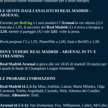
se possono essere realmente contender per il titolo europeo.
LE QUOTE DAGLI ANALISTI DI REAL MADRID –
ARSENAL
Favorito per
BetFlag
e i suoi analisti è l’
Arsenal
la cui vittoria (2) è
bancata a 1,95, il successo del
Real Madrid
(1) si trova a lavagna a
3,10
, mentre il pareggio (X) vale
3,65
volte la posta.
Bwin propone l’2 a 1,95, PlanetWin a 2,00, Snai e Bet365 a 1,90.
DOVE VEDERE REAL MADRID – ARSENAL IN TV E
STREAMING
Real Madrid-Arsenal
si gioca alle ore 18:45 di martedì 18 marzo per
i quarti di finale di Champions League femminile.
LE PROBABILI FORMAZIONI
Real Madrid (4-2-3-1):
Misa; Antônia, Lakrar, María Méndez, Olga
Carmona; Toletti, Angeldahl; Caciedo, Weir, Athenea del Castillo;
Bruun.
Allenatore:
Toril.
Arsenal (4-2-3-1):
Van Domselaar; Fox, Williamson, Catley, McCabe;