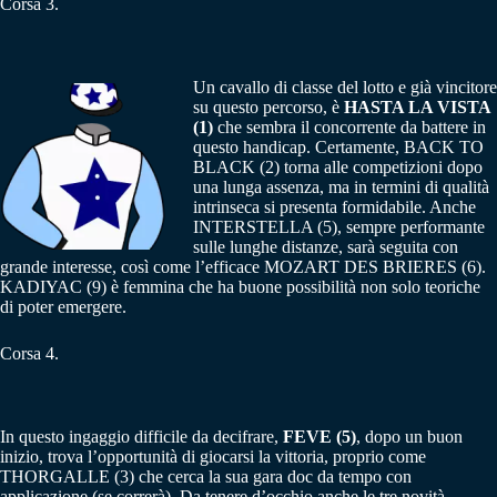
Corsa 3.
Un cavallo di classe del lotto e già vincitore
su questo percorso, è
HASTA LA VISTA
(1)
che sembra il concorrente da battere in
questo handicap. Certamente, BACK TO
BLACK (2) torna alle competizioni dopo
una lunga assenza, ma in termini di qualità
intrinseca si presenta formidabile. Anche
INTERSTELLA (5), sempre performante
sulle lunghe distanze, sarà seguita con
grande interesse, così come l’efficace MOZART DES BRIERES (6).
KADIYAC (9) è femmina che ha buone possibilità non solo teoriche
di poter emergere.
Corsa 4.
In questo ingaggio difficile da decifrare,
FEVE (5)
, dopo un buon
inizio, trova l’opportunità di giocarsi la vittoria, proprio come
THORGALLE (3) che cerca la sua gara doc da tempo con
applicazione (se correrà). Da tenere d’occhio anche le tre novità