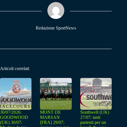
ok
A
a
pp
m
Redazione SportNews
Articoli correlati
30/07/2026:
MONT DE
Southwell (UK)
GOODWOOD
MARSAN
27/07: tanti
(UK) 30/07:
[FRA] 29/07:
partenti per un