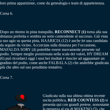
loro prima apparizione, come da genealogia e team di appartenenza.
Corsa 6.
Dopo un ritorno in pista tranquillo,
RECONNECT (1)
torna alla sua
distanza preferita e sembra un serio contendente al successo. Già vista
a suo agio su questa pista, HAARICIA (12) è anche lei una candidata
da seguire da vicino. Accorciata sulla distanza per l’occasione,
MAFALDA SORY (4) potrebbe essere nuovamente presente sul
podio. Sempre meglio posizionata nella scala dei valori, HY DREAM
(6) può ricordarci oggi i suoi bei risultati e riuscire ad agguantare un
gradino del podio, come anche FALBALA (2) che andrebbe giudicata
più che altro sul suo penultimo tentativo.
Corsa 7.
Giudicata sulla sua ultima ottima recente
uscita pubblica,
RED COUNTESS (2)
si
presenta qui con grandi pretese, nonostante
la presenza al via di MAKENO (5), che