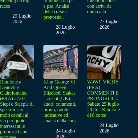
Meeting da top
riunione con psi
lunedì di corse
races
e psa. Analisi
con arrivi da
delle corse e
quota alta
29 Luglio
pronostici.
2026
27 Luglio
28 Luglio
2026
2026
Riunione a
King George VI
WoW!! VICHY
Deauville-
And Queen
(FRA) –
Clairefontaine
Elizabeth Stakes
COMMENTI E
(FRA) 27/07:
– Ascot (UK):
PRONOSTICI:
Siepi e Steeple di
attori, commenti,
Sabato 25 luglio
spessore con
prono, quote
2026 – Riunione
molti cavalli al
indicative ed
di 8 corse
via per quote
analisi della corsa
24 Luglio
interessanti e
24 Luglio
2026
pronostici con
2026
sorprese