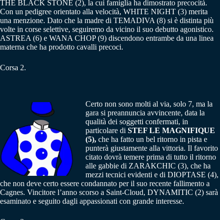
THE BLACK STONE (2), la cui famiglia ha dimostrato precocità.
Con un pedigree orientato alla velocità, WHITE NIGHT (3) merita
una menzione. Dato che la madre di TEMADIVA (8) si è distinta più
volte in corse selettive, seguiremo da vicino il suo debutto agonistico.
ASTREA (6) e WANA CHOP (9) discendono entrambe da una linea
materna che ha prodotto cavalli precoci.
Corsa 2.
Certo non sono molti al via, solo 7, ma la
gara si preannuncia avvincente, data la
qualità dei soggetti confermati, in
particolare di
STEF LE MAGNIFIQUE
(5),
che ha fatto un bel ritorno in pista e
punterà giustamente alla vittoria. Il favorito
citato dovrà temere prima di tutto il ritorno
alle gabbie di ZARAKCHIC (3), che ha
mezzi tecnici evidenti e di DIOPTASE (4),
che non deve certo essere condannato per il suo recente fallimento a
Cagnes. Vincitore l’anno scorso a Saint-Cloud, DYNAMITIC (2) sarà
esaminato e seguito dagli appassionati con grande interesse.