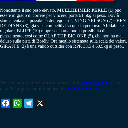
Nonostante il suo peso elevato,
MUELHEIMER PERLE (1)
può
essere in grado di correre per vincere, porta 61.5kg al peso. Dovrà
stare attenta alla possibilità dei regolari LIVING NELSON (7) e BEN
DE DIANE (8), già visti competitivi su questo percorso. Affidabile e
regolare, BLUFF (10) rappresenta una buona possibilità di
piazzamento, così come OLAF THE BIG ONE (5), che non ha mai
deluso sulla pista di Borély. Ora meglio sistemata sulla scala dei valori,
GIRAFFE (2) è una valido outsider con RPR 33.5 e 60.5kg al peso..
Per consultare altre informazioni sulle
corse ippiche
e sui
cavalli in gara, puoi visitare la
sezione dedicata
Fa
W
Te
X
ce
ha
le
bo
ts
gr