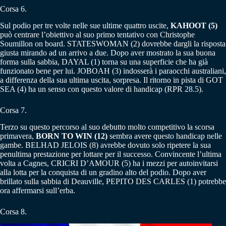
Corsa 6.
Sul podio per tre volte nelle sue ultime quattro uscite,
KAHOOT (5)
può centrare l’obiettivo al suo primo tentativo con Christophe
Soumillon on board. STATESWOMAN (2) dovrebbe dargli la risposta
giusta mirando ad un arrivo a due. Dopo aver mostrato la sua buona
forma sulla sabbia, DAYAL (1) torna su una superficie che ha già
funzionato bene per lui. JOBOAH (3) indosserà i paraocchi australiani,
a differenza della sua ultima uscita, sorpresa. Il ritorno in pista di GOT
SEA (4) ha un senso con questo valore di handicap (RPR 28.5).
Corsa 7.
Terzo su questo percorso al suo debutto molto competitivo la scorsa
primavera,
BORN TO WIN (12)
sembra avere questo handicap nelle
gambe. BELHAD JELOIS (8) avrebbe dovuto solo ripetere la sua
penultima prestazione per lottare per il successo. Convincente l’ultima
volta a Cagnes, CRICRI D’AMOUR (5) ha i mezzi per autoinvitarsi
alla lotta per la conquista di un gradino alto del podio. Dopo aver
brillato sulla sabbia di Deauville, PEPITO DES CARLES (1) potrebbe
ora affermarsi sull’erba.
Corsa 8.