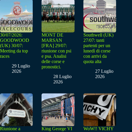
30/07/2026:
MONT DE
Southwell (UK)
GOODWOOD
MARSAN
27/07: tanti
(UK) 30/07:
[FRA] 29/07:
partenti per un
Meeting da top
riunione con psi
lunedì di corse
races
e psa. Analisi
con arrivi da
delle corse e
quota alta
29 Luglio
pronostici.
2026
27 Luglio
28 Luglio
2026
2026
Riunione a
King George VI
WoW!! VICHY