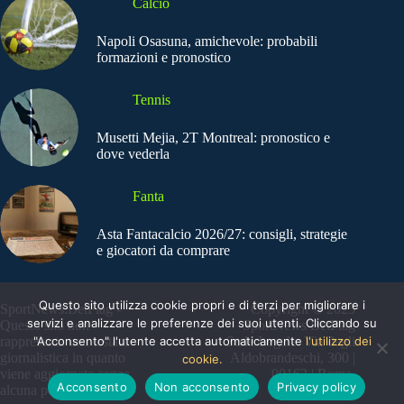
Calcio
Napoli Osasuna, amichevole: probabili
formazioni e pronostico
Tennis
Musetti Mejia, 2T Montreal: pronostico e
dove vederla
Fanta
Asta Fantacalcio 2026/27: consigli, strategie
e giocatori da comprare
Questo sito utilizza cookie propri e di terzi per migliorare i
SportNews.BetFlag -
Copyright © 2025
servizi e analizzare le preferenze dei suoi utenti. Cliccando su
Questo sito non
SportNews BetFlag
rappresenta una testata
"Acconsento" l'utente accetta automaticamente
Sede Legale: Via degli
l'utilizzo dei
giornalistica in quanto
Aldobrandeschi, 300 |
cookie.
viene aggiornato senza
00163 | Roma
Acconsento
Non acconsento
Privacy policy
alcuna periodicità