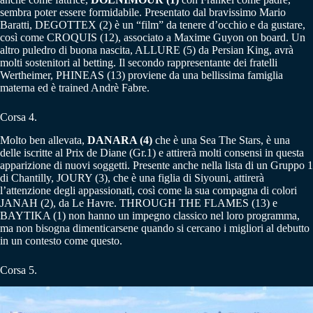
sembra poter essere formidabile. Presentato dal bravissimo Mario
Baratti, DEGOTTEX (2) è un “film” da tenere d’occhio e da gustare,
così come CROQUIS (12), associato a Maxime Guyon on board. Un
altro puledro di buona nascita, ALLURE (5) da Persian King, avrà
molti sostenitori al betting. Il secondo rappresentante dei fratelli
Wertheimer, PHINEAS (13) proviene da una bellissima famiglia
materna ed è trained Andrè Fabre.
Corsa 4.
Molto ben allevata,
DANARA (4)
che è una Sea The Stars, è una
delle iscritte al Prix de Diane (Gr.1) e attirerà molti consensi in questa
apparizione di nuovi soggetti. Presente anche nella lista di un Gruppo 1
di Chantilly, JOURY (3), che è una figlia di Siyouni, attirerà
l’attenzione degli appassionati, così come la sua compagna di colori
JANAH (2), da Le Havre. THROUGH THE FLAMES (13) e
BAYTIKA (1) non hanno un impegno classico nel loro programma,
ma non bisogna dimenticarsene quando si cercano i migliori al debutto
in un contesto come questo.
Corsa 5.