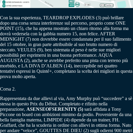
Con la sua esperienza, TEARDROP EXPLODES (3) può brillare
dopo una corsa senza interferenze sul percorso, proprio come ONE
POINT (15), che ha appena mostrato un chiaro ritorno alla forma ma
dovrà vedersela con la gabbia numero 15, non felice. AFTER
MIDNIGHT (7) non dovrebbe essere condannata per il suo fallimento
del 15 ottobre, in gran parte attribuibile al suo brutto numero di
steccato. VEULES (9), ben sistemata al peso è nelle sue migliori
possibilità per esprimersi in una buona performance. AQUA
AUGUSTA (2), anche se avrebbe preferito una pista con terreno più
morbido, e LA DIVA D’ALBEN (14), ineccepibile nei quattro
tentativi espressi in Quinté+, completano la scelta dei migliori in questa
prova molto aperta.
Corsa 2.
Rappresentata da due allievi al via, Amy Murphy può “succedere” a sè
stessa in questo Prix du Début. Completato e rifinito nella
preparazione,
ASENSEOFSERENITY (5)
sarà affidata a Tony
Piccone on board con ambizioni minimo da podio. Proveniente da una
bella famiglia materna, LIMPIDE (4) dipende da un trainer, FH.
Graffard, che ha la scuderia in ordine con allievi in ottima forma. Nato
per andare “veloce”, GOUTTES DE DIEU (2) sugli odierni 900 metri