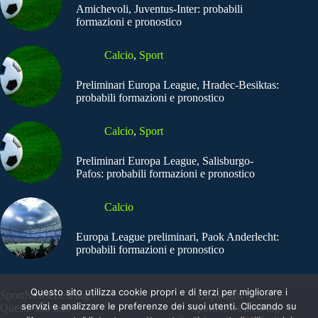
Amichevoli, Juventus-Inter: probabili
formazioni e pronostico
Calcio
,
Sport
Preliminari Europa League, Hradec-Besiktas:
probabili formazioni e pronostico
Calcio
,
Sport
Preliminari Europa League, Salisburgo-
Pafos: probabili formazioni e pronostico
Calcio
Europa League preliminari, Paok Anderlecht:
probabili formazioni e pronostico
Questo sito utilizza cookie propri e di terzi per migliorare i
SportNews.BetFlag -
Copyright © 2025
servizi e analizzare le preferenze dei suoi utenti. Cliccando su
Questo sito non
SportNews BetFlag