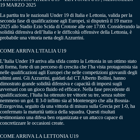
19 MARZO 2025
La partita tra le nazionali Under 19 di Italia e Lettonia, valida per la
seconda fase di qualificazione agli Europei, si disputerà il 19 marzo
2025 allo Stadio Ezio Scida di Crotone alle ore 17:00. Considerando la
solidità difensiva dell’Italia e le difficoltà offensive della Lettonia, è
probabile una vittoria netta degli Azzurrini.
COME ARRIVA L’ITALIA U19
L’Italia Under 19 arriva alla sfida contro la Lettonia in un ottimo stato
di forma, forte di un percorso di crescita che l’ha vista protagonista sia
nelle qualificazioni agli Europei che nelle competizioni giovanili degli
ultimi anni. Gli Azzurrini, guidati dal CT Alberto Bollini, hanno
dimostrato grande solidità difensiva e capacità di imporsi sugli
avversari con un gioco fluido ed efficace. Nella fase precedente di
qualificazione, l’Italia ha ottenuto tre vittorie su tre, senza subire
nemmeno un gol. Il 3-0 inflitto sia al Montenegro che alla Bosnia-
Erzegovina, seguito da una vittoria di misura sulla Grecia per 1-0, ha
confermato la maturità tattica della squadra. Questi risultati
testimoniano una difesa ben organizzata e un attacco capace di
concretizzare le occasioni create.
COME ARRIVA LA LETTONIA U19