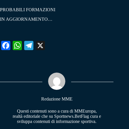
PROBABILI FORMAZIONI
IN AGGIORNAMENTO…
Fa
W
Te
X
ce
ha
le
bo
ts
gr
ok
A
a
pp
m
Redazione MME
Questi contenuti sono a cura di MMEuropa,
realtà editoriale che su Sportnews.BetFlag cura e
sviluppa contenuti di informazione sportiva.