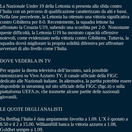
La Nazionale Under 19 della Lettonia si presenta alla sfida contro
l’Italia con un percorso di qualificazione caratterizzato da alti e bassi.
Nella fase precedente, la Lettonia ha ottenuto una vittoria significativa
contro Gibilterra per 8-0. Recentemente, la squadra lettone ha
affrontato la Croazia U19, subendo una sconfitta per 2-0. Nonostante
queste difficoltà, la Lettonia U19 ha mostrato capacità offensive
notevoli, come evidenziato nella vittoria contro Gibilterra. Tuttavia, la
squadra dovrà migliorare la propria solidità difensiva per affrontare
avversari di alto livello come l’Italia.
DOVE VEDERLA IN TV
Per seguire la diretta televisiva dell’incontro, sarà possibile
sintonizzarsi su Vivo Azzurro TV, il canale ufficiale della FIGC
dedicato alle Nazionali italiane.
​
In alternativa, la partita potrebbe essere
disponibile in streaming sul sito ufficiale della FIGC (figc.it) o sulla
piattaforma UEFA.tv, che trasmette alcune partite delle nazionali
giovanili.
​
LE QUOTE DEGLI ANALISTI
Su Betflag l’Italia è data ampiamente favorita a 1.09. L’X è quotato a
8.50 e il 2 a 15.00. WilliamHill banca la vittoria azzurra a 1.08,
Goldbet sempre a 1.09.