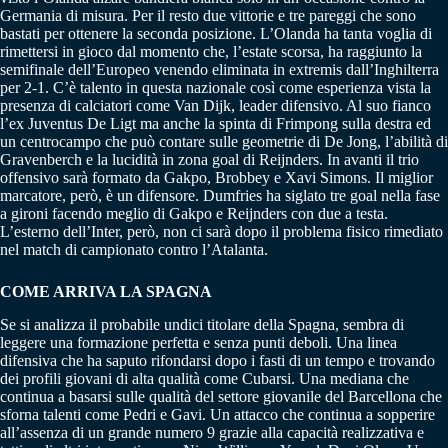
Germania di misura. Per il resto due vittorie e tre pareggi che sono
bastati per ottenere la seconda posizione. L’Olanda ha tanta voglia di
rimettersi in gioco dal momento che, l’estate scorsa, ha raggiunto la
semifinale dell’Europeo venendo eliminata in extremis dall’Inghilterra
per 2-1. C’è talento in questa nazionale così come esperienza vista la
presenza di calciatori come Van Dijk, leader difensivo. Al suo fianco
l’ex Juventus De Ligt ma anche la spinta di Frimpong sulla destra ed
un centrocampo che può contare sulle geometrie di De Jong, l’abilità di
Gravenberch e la lucidità in zona goal di Reijnders. In avanti il trio
offensivo sarà formato da Gakpo, Brobbey e Xavi Simons. Il miglior
marcatore, però, è un difensore. Dumfries ha siglato tre goal nella fase
a gironi facendo meglio di Gakpo e Reijnders con due a testa.
L’esterno dell’Inter, però, non ci sarà dopo il problema fisico rimediato
nel match di campionato contro l’Atalanta.
COME ARRIVA LA SPAGNA
Se si analizza il probabile undici titolare della Spagna, sembra di
leggere una formazione perfetta e senza punti deboli. Una linea
difensiva che ha saputo rifondarsi dopo i fasti di un tempo e trovando
dei profili giovani di alta qualità come Cubarsi. Una mediana che
continua a basarsi sulle qualità del settore giovanile del Barcellona che
sforna talenti come Pedri e Gavi. Un attacco che continua a sopperire
all’assenza di un grande numero 9 grazie alla capacità realizzativa e