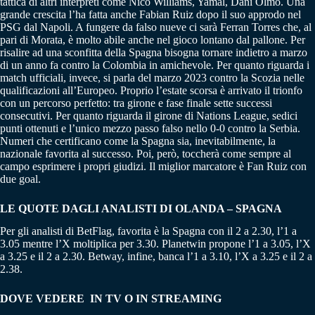
tattica di altri interpreti come Nico Williams, Yamal, Dani Olmo. Una
grande crescita l’ha fatta anche Fabian Ruiz dopo il suo approdo nel
PSG dal Napoli. A fungere da falso nueve ci sarà Ferran Torres che, al
pari di Morata, è molto abile anche nel gioco lontano dal pallone. Per
risalire ad una sconfitta della Spagna bisogna tornare indietro a marzo
di un anno fa contro la Colombia in amichevole. Per quanto riguarda i
match ufficiali, invece, si parla del marzo 2023 contro la Scozia nelle
qualificazioni all’Europeo. Proprio l’estate scorsa è arrivato il trionfo
con un percorso perfetto: tra girone e fase finale sette successi
consecutivi. Per quanto riguarda il girone di Nations League, sedici
punti ottenuti e l’unico mezzo passo falso nello 0-0 contro la Serbia.
Numeri che certificano come la Spagna sia, inevitabilmente, la
nazionale favorita al successo. Poi, però, toccherà come sempre al
campo esprimere i propri giudizi. Il miglior marcatore è Fan Ruiz con
due goal.
LE QUOTE DAGLI ANALISTI DI OLANDA – SPAGNA
Per gli analisti di BetFlag, favorita è la Spagna con il 2 a 2.30, l’1 a
3.05 mentre l’X moltiplica per 3.30. Planetwin propone l’1 a 3.05, l’X
a 3.25 e il 2 a 2.30. Betway, infine, banca l’1 a 3.10, l’X a 3.25 e il 2 a
2.38.
DOVE VEDERE IN TV O IN STREAMING