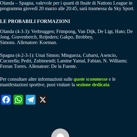
Olanda – Spagna, valevole per i quarti di finale di Nations League in
programma giovedì 20 marzo alle 20:45, sarà trasmessa da Sky Sport.
LE PROBABILI FORMAZIONI
Olanda (4-3-3): Verbruggen; Frimpong, Van Dijk, De Ligt, Hato; De
Jong, Gravenberch, Reijnders; Gakpo, Brobbey,
Simons. Allenatore: Koeman.
Spagna (4-2-3-1): Unai Simon; Mingueza, Cubarsi, Asencio,
Cucurella; Pedri, Zubimendi; Lamine Yamal, Fabian, N. Williams;
Ferran Torres. Allenatore: De la Fuente.
Per consultare altre informazioni sulle
quote scommesse
e le
manifestazioni sportive, puoi visitare la
sezione dedicata
Fa
W
Te
X
ce
ha
le
bo
ts
gr
ok
A
a