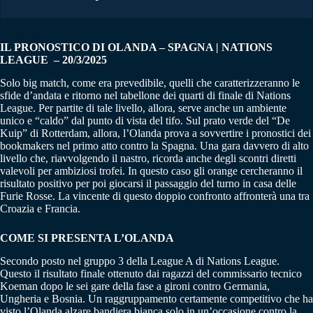
IL PRONOSTICO DI OLANDA – SPAGNA | NATIONS
LEAGUE – 20/3/2025
Solo big match, come era prevedibile, quelli che caratterizzeranno le
sfide d’andata e ritorno nel tabellone dei quarti di finale di Nations
League. Per partite di tale livello, allora, serve anche un ambiente
unico e “caldo” dal punto di vista del tifo. Sul prato verde del “De
Kuip” di Rotterdam, allora, l’Olanda prova a sovvertire i pronostici dei
bookmakers nel primo atto contro la Spagna. Una gara davvero di alto
livello che, riavvolgendo il nastro, ricorda anche degli scontri diretti
valevoli per ambiziosi trofei. In questo caso gli orange cercheranno il
risultato positivo per poi giocarsi il passaggio del turno in casa delle
Furie Rosse. La vincente di questo doppio confronto affronterà una tra
Croazia e Francia.
COME SI PRESENTA L’OLANDA
Secondo posto nel gruppo 3 della League A di Nations League.
Questo il risultato finale ottenuto dai ragazzi del commissario tecnico
Koeman dopo le sei gare della fase a gironi contro Germania,
Ungheria e Bosnia. Un raggruppamento certamente competitivo che ha
visto l’Olanda alzare bandiera bianca solo in un’occasione contro la