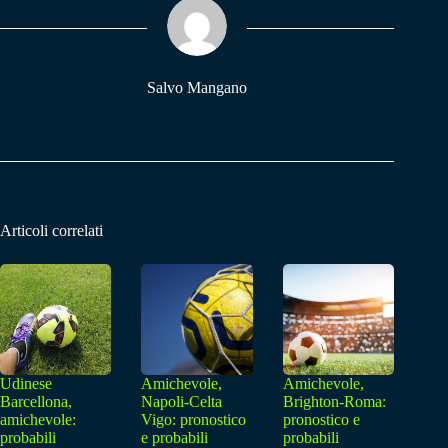
pp
m
Salvo Mangano
Articoli correlati
Udinese
Amichevole,
Amichevole,
Barcellona,
Napoli-Celta
Brighton-Roma:
amichevole:
Vigo: pronostico
pronostico e
probabili
e probabili
probabili