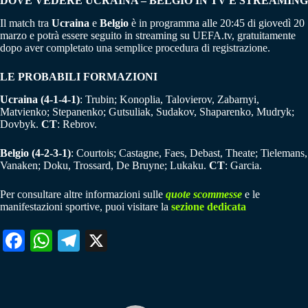
DOVE VEDERE UCRAINA – BELGIO IN TV E STREAMING
Il match tra
Ucraina
e
Belgio
è in programma alle 20:45 di giovedì 20
marzo e potrà essere seguito in streaming su UEFA.tv, gratuitamente
dopo aver completato una semplice procedura di registrazione.
LE PROBABILI FORMAZIONI
Ucraina (4-1-4-1)
: Trubin; Konoplia, Talovierov, Zabarnyi,
Matvienko; Stepanenko; Gutsuliak, Sudakov, Shaparenko, Mudryk;
Dovbyk.
CT
: Rebrov.
Belgio (4-2-3-1)
: Courtois; Castagne, Faes, Debast, Theate; Tielemans,
Vanaken; Doku, Trossard, De Bruyne; Lukaku.
CT
: Garcia.
Per consultare altre informazioni sulle
quote scommesse
e le
manifestazioni sportive, puoi visitare la
sezione dedicata
Fa
W
Te
X
ce
ha
le
bo
ts
gr
ok
A
a