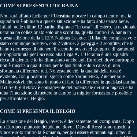
COME SI PRESENTA L’UCRAINA
Non sarà affatto facile per l’
Ucraina
giocare in campo neutro, ma la
squadra si è abituata a questa situazione e ha fatto abbastanza bene.
Infatti, nelle ultime 12 partite disputate “in casa” all’estero, la nazionale
ucraina ha collezionato solo una sconfitta, quella contro l’Albania in
questa edizione della UEFA Nations League. Il bilancio complessivo è
stato comunque positivo, con 2 vittorie, 2 pareggi e 2 sconfitte, che le
hanno permesso di ottenere il secondo posto nel gruppo e di garantirsi
un’opportunità per l’accesso alla Lega A. L’Ucraina è una squadra
ricca di talento, e lo ha dimostrato anche agli Europei, dove purtroppo
non è riuscita a qualificarsi per le fasi finali solo a causa di una
sfortunata differenza reti. Nonostante ciò, la qualità della rosa è
evidente, con giocatori di spicco come Yarmolenko, Zinchenko e
Malinovskyi, che sono in grado di fare la differenza in qualsiasi partita.
Il ct Serhiy Rebrov è consapevole del potenziale dei suoi ragazzi e ha
tutta l’intenzione di mettere in campo la miglior formazione possibile
per affrontare il Belgio.
COME SI PRESENTA IL BELGIO
La situazione del
Belgio
, invece, è decisamente più complicata. Dopo
un Europeo piuttosto deludente, dove i Diavoli Rossi sono riusciti a
vincere solo contro la Romania, per poi essere eliminati agli ottavi di