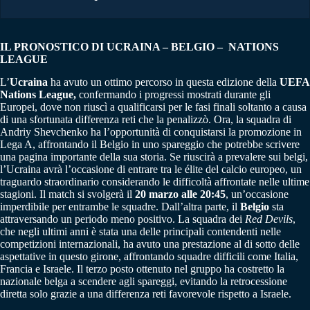
IL PRONOSTICO DI UCRAINA – BELGIO – NATIONS
LEAGUE
L’
Ucraina
ha avuto un ottimo percorso in questa edizione della
UEFA
Nations League,
confermando i progressi mostrati durante gli
Europei, dove non riuscì a qualificarsi per le fasi finali soltanto a causa
di una sfortunata differenza reti che la penalizzò. Ora, la squadra di
Andriy Shevchenko ha l’opportunità di conquistarsi la promozione in
Lega A, affrontando il Belgio in uno spareggio che potrebbe scrivere
una pagina importante della sua storia. Se riuscirà a prevalere sui belgi,
l’Ucraina avrà l’occasione di entrare tra le élite del calcio europeo, un
traguardo straordinario considerando le difficoltà affrontate nelle ultime
stagioni. Il match si svolgerà il
20 marzo alle 20:45
, un’occasione
imperdibile per entrambe le squadre. Dall’altra parte, il
Belgio
sta
attraversando un periodo meno positivo. La squadra dei
Red Devils
,
che negli ultimi anni è stata una delle principali contendenti nelle
competizioni internazionali, ha avuto una prestazione al di sotto delle
aspettative in questo girone, affrontando squadre difficili come Italia,
Francia e Israele. Il terzo posto ottenuto nel gruppo ha costretto la
nazionale belga a scendere agli spareggi, evitando la retrocessione
diretta solo grazie a una differenza reti favorevole rispetto a Israele.