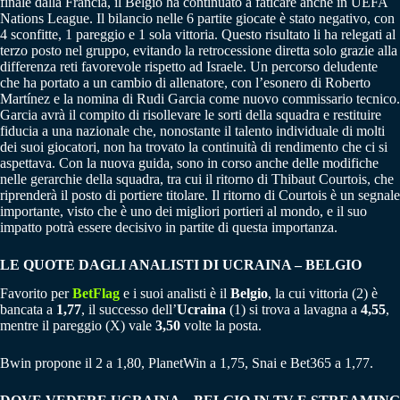
finale dalla Francia, il Belgio ha continuato a faticare anche in UEFA
Nations League. Il bilancio nelle 6 partite giocate è stato negativo, con
4 sconfitte, 1 pareggio e 1 sola vittoria. Questo risultato li ha relegati al
terzo posto nel gruppo, evitando la retrocessione diretta solo grazie alla
differenza reti favorevole rispetto ad Israele. Un percorso deludente
che ha portato a un cambio di allenatore, con l’esonero di Roberto
Martínez e la nomina di Rudi Garcia come nuovo commissario tecnico.
Garcia avrà il compito di risollevare le sorti della squadra e restituire
fiducia a una nazionale che, nonostante il talento individuale di molti
dei suoi giocatori, non ha trovato la continuità di rendimento che ci si
aspettava. Con la nuova guida, sono in corso anche delle modifiche
nelle gerarchie della squadra, tra cui il ritorno di Thibaut Courtois, che
riprenderà il posto di portiere titolare. Il ritorno di Courtois è un segnale
importante, visto che è uno dei migliori portieri al mondo, e il suo
impatto potrà essere decisivo in partite di questa importanza.
LE QUOTE DAGLI ANALISTI DI UCRAINA – BELGIO
Favorito per
BetFlag
e i suoi analisti è il
Belgio
, la cui vittoria (2) è
bancata a
1,77
, il successo dell’
Ucraina
(1) si trova a lavagna a
4,55
,
mentre il pareggio (X) vale
3,50
volte la posta.
Bwin propone il 2 a 1,80, PlanetWin a 1,75, Snai e Bet365 a 1,77.