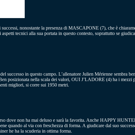
di successi, nonostante la presenza di MASCAPONE (7), che è chiaramen
etti tecnici alla sua portata in questo contesto, soprattutto se giudicat
da del successo in questo campo. L’allenatore Julien Mérienne sem
 Ben posizionata nella scala dei valori, OUI J’LADORE (4) ha i mezzi per 
i migliori, si corre sui 1950 metri.
rso dove non ha mai deluso e sarà la favorita. Anche HAPPY HUNTER (5)
ne quando al via con freschezza di forma. A giudicare dal suo succe
ner he ha la scuderia in ottima forma.