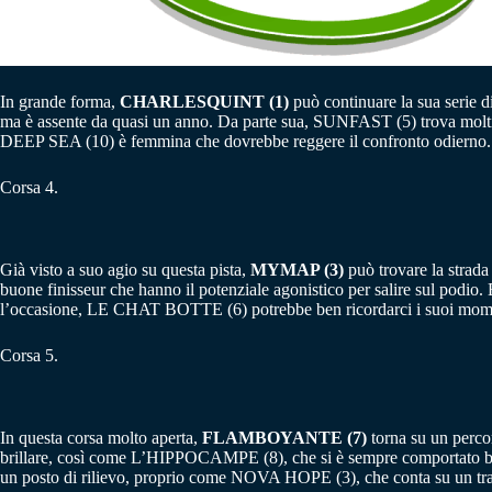
In grande forma,
CHARLESQUINT (1)
può continuare la sua serie 
ma è assente da quasi un anno. Da parte sua, SUNFAST (5) trova molti asp
DEEP SEA (10) è femmina che dovrebbe reggere il confronto odierno.
Corsa 4.
Già visto a suo agio su questa pista,
MYMAP (3)
può trovare la stra
buone finisseur che hanno il potenziale agonistico per salire sul podio.
l’occasione, LE CHAT BOTTE (6) potrebbe ben ricordarci i suoi moment
Corsa 5.
In questa corsa molto aperta,
FLAMBOYANTE (7)
torna su un perco
brillare, così come L’HIPPOCAMPE (8), che si è sempre comportato be
un posto di rilievo, proprio come NOVA HOPE (3), che conta su un trai