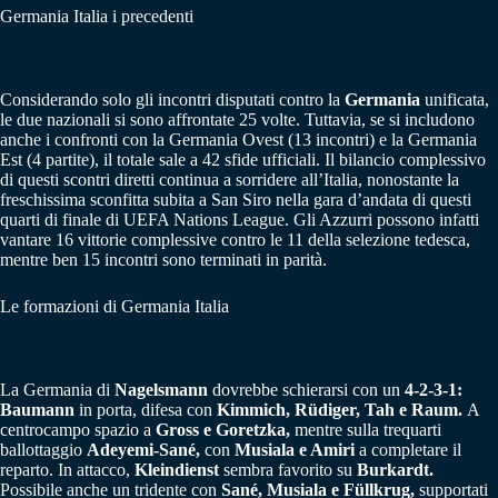
Germania Italia i precedenti
Considerando solo gli incontri disputati contro la
Germania
unificata,
le due nazionali si sono affrontate 25 volte. Tuttavia, se si includono
anche i confronti con la Germania Ovest (13 incontri) e la Germania
Est (4 partite), il totale sale a 42 sfide ufficiali. Il bilancio complessivo
di questi scontri diretti continua a sorridere all’Italia, nonostante la
freschissima sconfitta subita a San Siro nella gara d’andata di questi
quarti di finale di UEFA Nations League. Gli Azzurri possono infatti
vantare 16 vittorie complessive contro le 11 della selezione tedesca,
mentre ben 15 incontri sono terminati in parità.
Le formazioni di Germania Italia
La Germania di
Nagelsmann
dovrebbe schierarsi con un
4-2-3-1
:
Baumann
in porta, difesa con
Kimmich, Rüdiger, Tah e Raum
.
A
centrocampo spazio a
Gross e Goretzka
,
mentre sulla trequarti
ballottaggio
Adeyemi-Sané
,
con
Musiala e Amiri
a completare il
reparto. In attacco,
Kleindienst
sembra favorito su
Burkardt
.
Possibile anche un tridente con
Sané, Musiala e Füllkrug
,
supportati