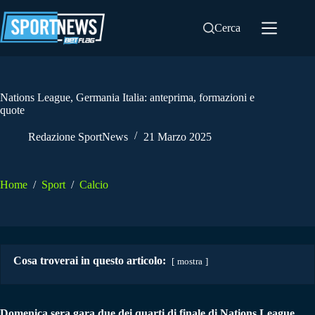
Salta
al
Cerca
contenuto
Nations League, Germania Italia: anteprima, formazioni e
quote
Redazione SportNews
21 Marzo 2025
Home
/
Sport
/
Calcio
Cosa troverai in questo articolo:
mostra
Domenica sera gara due dei quarti di finale di Nations League.