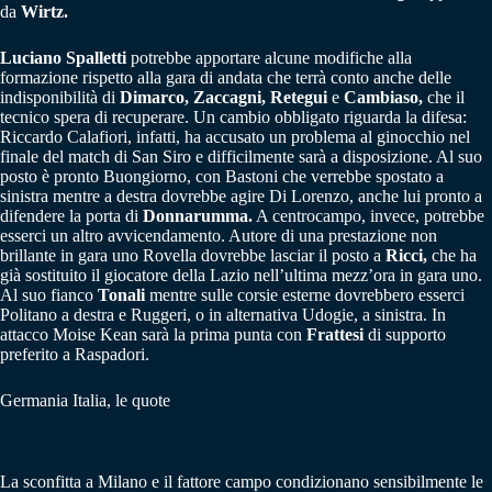
da
Wirtz
.
Luciano Spalletti
potrebbe apportare alcune modifiche alla
formazione rispetto alla gara di andata che terrà conto anche delle
indisponibilità di
Dimarco, Zaccagni, Retegui
e
Cambiaso,
che il
tecnico spera di recuperare. Un cambio obbligato riguarda la difesa:
Riccardo Calafiori, infatti, ha accusato un problema al ginocchio nel
finale del match di San Siro e difficilmente sarà a disposizione. Al suo
posto è pronto Buongiorno, con Bastoni che verrebbe spostato a
sinistra mentre a destra dovrebbe agire Di Lorenzo, anche lui pronto a
difendere la porta di
Donnarumma.
A centrocampo, invece, potrebbe
esserci un altro avvicendamento. Autore di una prestazione non
brillante in gara uno Rovella dovrebbe lasciar il posto a
Ricci,
che ha
già sostituito il giocatore della Lazio nell’ultima mezz’ora in gara uno.
Al suo fianco
Tonali
mentre sulle corsie esterne dovrebbero esserci
Politano a destra e Ruggeri, o in alternativa Udogie, a sinistra. In
attacco Moise Kean sarà la prima punta con
Frattesi
di supporto
preferito a Raspadori.
Germania Italia, le quote
La sconfitta a Milano e il fattore campo condizionano sensibilmente le