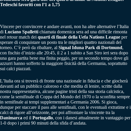
Tedeschi favoriti con l’1 a 1,75
Vincere per convincere e andare avanti, non ha altre alternative l’Italia
di
Luciano Spalletti
chiamata domenica sera ad una difficile rimonta
nel retour match dei
quarti di finale della Uefa Nations
League
per
sperare di conquistare un posto tra le migliori quattro nazionali del
torneo. C’è però da ribaltare, al
Signal Iduna Park di Dortmund
,
con fischio d’inizio alle 20:45, il 2 a 1 subito a San Siro ieri sera dopo
una gara partita bene ma finita peggio, per un secondo tempo dove gli
azzurri hanno sofferto la maggiore fisicità della Germania, soprattutto
sui calci piazzati.
L’Italia ora si troverà di fronte una nazionale in fiducia e che giocherà
davanti ad un pubblico caloroso e che medita di lenire, scritte dalla
nostra rappresentativa, alcune pagine tristi della sua storia calcistica,
come la semifinale di Coppa del Mondo del 1970 o la sconfitta sempre
in semifinale ai tempi supplementari a Germania 2006. Si gioca,
dunque per staccare il pass alle semifinali, con le eventuali extratime e i
calci di rigore all’orizzonte, per poi affrontare la vincente tra la
Danimarca
ed il
Portogallo
, con i danesi attualmente in vantaggio per
1-0 dopo i primi 90 minuti della sfida d’andata.