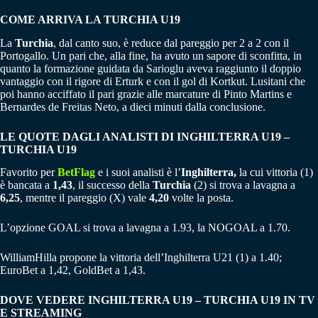
COME ARRIVA LA TURCHIA U19
La
Turchia
, dal canto suo, è reduce dal pareggio per 2 a 2 con il
Portogallo. Un pari che, alla fine, ha avuto un sapore di sconfitta, in
quanto la formazione guidata da Sarioglu aveva raggiunto il doppio
vantaggio con il rigore di Erturk e con il gol di Kortkut. Lusitani che
poi hanno acciffato il pari grazie alle marcature di Pinto Martins e
Bernardes de Freitas Neto, a dieci minuti dalla conclusione.
LE QUOTE DAGLI ANALISTI DI INGHILTERRA U19 –
TURCHIA U19
Favorito per
BetFlag
e i suoi analisti è l’
Inghilterra,
la cui vittoria (1)
è bancata a
1,43
, il successo della
Turchia
(2) si trova a lavagna a
6,25
, mentre il pareggio (X) vale
4,20
volte la posta.
L’opzione GOAL si trova a lavagna a 1.93, la NOGOAL a 1.70.
WilliamHilla propone la vittoria dell’Inghilterra U21 (1) a 1.40;
EuroBet a 1,42, GoldBet a 1,43.
DOVE VEDERE INGHILTERRA U19 – TURCHIA U19 IN TV
E STREAMING