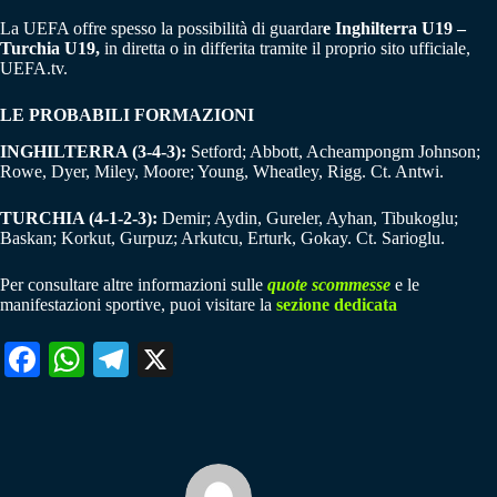
La UEFA offre spesso la possibilità di guardar
e Inghilterra U19 –
Turchia U19,
in diretta o in differita tramite il proprio sito ufficiale,
UEFA.tv.
LE PROBABILI FORMAZIONI
INGHILTERRA (3-4-3):
Setford; Abbott, Acheampongm Johnson;
Rowe, Dyer, Miley, Moore; Young, Wheatley, Rigg. Ct. Antwi.
TURCHIA (4-1-2-3):
Demir; Aydin, Gureler, Ayhan, Tibukoglu;
Baskan; Korkut, Gurpuz; Arkutcu, Erturk, Gokay. Ct. Sarioglu.
Per consultare altre informazioni sulle
quote scommesse
e le
manifestazioni sportive, puoi visitare la
sezione dedicata
Fa
W
Te
X
ce
ha
le
bo
ts
gr
ok
A
a