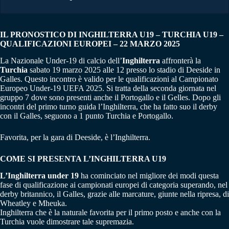
IL PRONOSTICO DI INGHILTERRA U19 – TURCHIA U19 –
QUALIFICAZIONI EUROPEI – 22 MARZO 2025
La Nazionale Under-19 di calcio dell’
Inghilterra
affronterà la
Turchia
sabato 19 marzo 2025 alle 12 presso lo stadio di Deeside in
Galles. Questo incontro è valido per le qualificazioni al Campionato
Europeo Under-19 UEFA 2025. Si tratta della seconda giornata nel
gruppo 7 dove sono presenti anche il Portogallo e il Gelles. Dopo gli
incontri del primo turno guida l’Inghilterra, che ha fatto suo il derby
con il Galles, seguono a 1 punto Turchia e Portogallo.
Favorita, per la gara di Deeside, è l’Inghilterra.
COME SI PRESENTA L’INGHILTERRA U19
L’Inghilterra under 19
ha cominciato nel migliore dei modi questa
fase di qualificazione ai campionati europei di categoria superando, nel
derby britannico, il Galles, grazie alle marcature, giunte nella ripresa, di
Wheatley e Mheuka.
Inghilterra che è la naturale favorita per il primo posto e anche con la
Turchia vuole dimostrare tale supremazia.