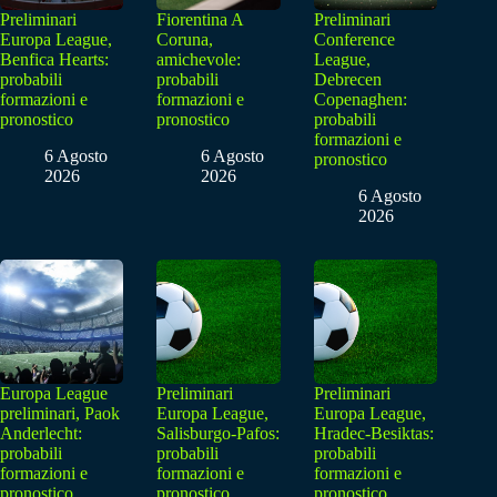
Preliminari
Fiorentina A
Preliminari
Europa League,
Coruna,
Conference
Benfica Hearts:
amichevole:
League,
probabili
probabili
Debrecen
formazioni e
formazioni e
Copenaghen:
pronostico
pronostico
probabili
formazioni e
6 Agosto
6 Agosto
pronostico
2026
2026
6 Agosto
2026
Europa League
Preliminari
Preliminari
preliminari, Paok
Europa League,
Europa League,
Anderlecht:
Salisburgo-Pafos:
Hradec-Besiktas:
probabili
probabili
probabili
formazioni e
formazioni e
formazioni e
pronostico
pronostico
pronostico