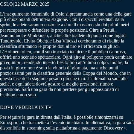
OSLO| 22 MARZO 2025
L’inseguimento femminile di Oslo si preannuncia come una delle gare
più emozionanti dell’intera stagione. Con i distacchi ereditati dalla
sprint, le atlete saranno costrette a dare il massimo sin dai primi metri
per recuperare o difendere le proprie posizioni. Oltre a Preuß,
Jeanmonnot e Minkkinen, anche altre biatlete di punta come Ingrid
Tandrevold, Elvira Öberg e Lisa Vittozzi cercheranno di risalire la
classifica sfruttando le proprie doti al tiro e l’efficienza sugli sci.
L’Holmenkollen, con il suo tracciato tecnico e il pubblico caloroso,
offrirà uno scenario spettacolare. Ogni giro al poligono potrà cambiare
gli equilibri, rendendo incerto l’esito fino all’ultimo colpo. Inoltre, la
posta in gioco non è solo la vittoria di giornata, ma anche punti
preziosissimi per la classifica generale della Coppa del Mondo, che in
questa fase della stagione pesano più che mai. L’adrenalina sarà alle
stelle, e ogni atleta dovrà gestire al meglio pressione, ritmo e
precisione. Sarà una gara da non perdere per gli appassionati di
biathlon e non solo.
DOVE VEDERLA IN TV
Per seguire la gara in diretta dall’Italia, è possibile sintonizzarsi su
Eurosport, che trasmetterà l’evento in chiaro. In alternativa, la gara sarà
disponibile in streaming sulla piattaforma a pagamento Discovery+.