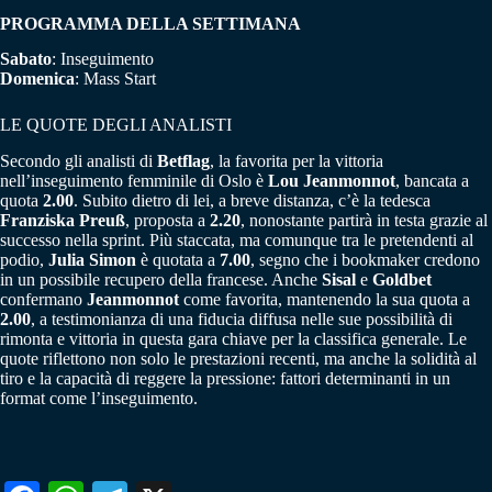
PROGRAMMA DELLA SETTIMANA
Sabato
: Inseguimento
Domenica
: Mass Start
LE QUOTE DEGLI ANALISTI
Secondo gli analisti di
Betflag
, la favorita per la vittoria
nell’inseguimento femminile di Oslo è
Lou Jeanmonnot
, bancata a
quota
2.00
. Subito dietro di lei, a breve distanza, c’è la tedesca
Franziska Preuß
, proposta a
2.20
, nonostante partirà in testa grazie al
successo nella sprint. Più staccata, ma comunque tra le pretendenti al
podio,
Julia Simon
è quotata a
7.00
, segno che i bookmaker credono
in un possibile recupero della francese. Anche
Sisal
e
Goldbet
confermano
Jeanmonnot
come favorita, mantenendo la sua quota a
2.00
, a testimonianza di una fiducia diffusa nelle sue possibilità di
rimonta e vittoria in questa gara chiave per la classifica generale. Le
quote riflettono non solo le prestazioni recenti, ma anche la solidità al
tiro e la capacità di reggere la pressione: fattori determinanti in un
format come l’inseguimento.