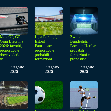
MotoGP, GP
Liga Portugal,
Zweite
Gran Bretagna
Estoril-
Bundesliga,
2026: favoriti,
Famalicao:
Bochum Hertha:
pronostico e
pronostico e
probabili
dove vederlo in
probabili
formazioni e
tv
formazioni
pronostico
7 Agosto
7 Agosto
7 Agosto
2026
2026
2026