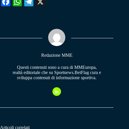
Fa
W
Te
X
ce
ha
le
bo
ts
gr
ok
A
a
pp
m
Redazione MME
Questi contenuti sono a cura di MMEuropa,
realtà editoriale che su Sportnews.BetFlag cura e
sviluppa contenuti di informazione sportiva.
Articoli correlati