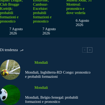
Jupiler League,
Eredivisie,
Musetti Jodar, 3T
Club Brugge
Cambuur-
Montreal:
Kortrijk:
Excelsior:
pronostico e
probabili
probabili
dove vederla
formazioni e
formazioni e
6 Agosto
pronostico
pronostico
2026
7 Agosto
7 Agosto
2026
2026
Di tendenza
Mondiali
Mondiali, Inghilterra-RD Congo: pronostico
e probabili formazioni
Mondiali
Mondiali, Belgio-Senegal: probabili
formazioni e pronostico