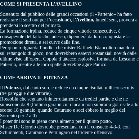
COME SI PRESENTA L’AVELLINO
Sostenuto dal pubblico delle grandi occasioni (il «Partenio» ha fatto
registrare il sold out per l’occasione), l’
Avellino,
lunedì sera, proverà a
prendersi lo scettro del primato.
La formazione irpina, reduce da cinque vittorie consecutive, è
consapevole del fatto che, adesso, dipenderà da loro conquistare la
promozione diretta, a sei curve dalla fine.
Per quanto riguarda l’undici che mister Raffaele Biancolino manderà
sul rettangolo di gioco, non dovrebbero esserci sostanziali novità dalle
ultime viste all’opera. Coppia d’attacco esplosiva formata da Lescano e
Patierno, mentre alle loro spalle dovrebbe agire Panico.
COME ARRIVA IL POTENZA
Il
Potenza
, dal canto suo, è reduce da cinque risultati utili consecutivi
(tre pareggi e due vittorie).
Rossoblù che segnano ininterrottamente da tredici partite e che ne
subiscono da 8 (l’ultima gara in cui i lucani non subirono gol risale allo
scorso 18 gennaio, quando Caturano e soci ebbero la meglio del
Sorrento per 2 a 0).
I potentini sono in piena corsa almeno per il quinto posto.
Mister De Giorgio dovrebbe presentarsi con il consueto 4-3-3, con
Schimmenti, Caturano e Petrungaro nel tridente offensivo.