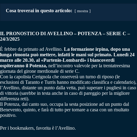
Cosa troverai in questo articolo:
mostra
IL PRONOSTICO DI AVELLINO – POTENZA
–
SERIE C –
24/3/2025
È febbre da primato ad Avellino.
La formazione irpina, dopo una
lunga rimonta può mettere, infatti le mani sul primato. Lunedì 24
marzo alle 20.30, al «Partenio-Lombardi» i biancoverdi
ospiteranno il Potenza,
nell’incontro valevole per la trentatreesima
giornata del girone merdionale di serie C.
Con la capolista Cerignola che osserverà un turno di riposo (le
esclusioni di Taranto e Turris hanno modificato classifica e calendario),
l’Avellino, distante un punto dalla vetta, può superare i pugliesi in caso
di vittoria (sarebbe in testa anche in caso di pareggio per la migliore
differenza reti).
Il Potenza, dal canto suo, occupa la sesta posizione ad un punto dal
Benevento, quinto, e farà di tutto per tornare a casa con un risultato
positivo.
Per i bookmakers, favorita è l’Avellino.