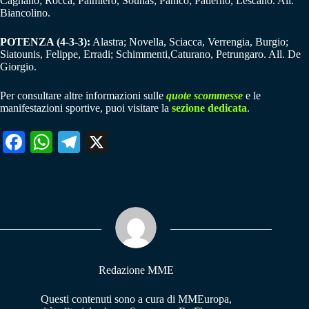
Cagnano; Rocca, Palmiero, Sounas; Panico; Patierno, Lescano. All.
Biancolino.
POTENZA (4-3-3):
Alastra; Novella, Sciacca, Verrengia, Burgio;
Siatounis, Felippe, Erradi; Schimmenti,Caturano, Petrungaro. All. De
Giorgio.
Per consultare altre informazioni sulle
quote scommesse
e le
manifestazioni sportive, puoi visitare la
sezione dedicata
.
Fa
W
Te
X
ce
ha
le
bo
ts
gr
ok
A
a
pp
m
Redazione MME
Questi contenuti sono a cura di MMEuropa,