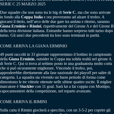
SERIE C 25 MARZO 2025
Due squadre che non sono tra le big di
Serie C
, ma che sono arrivate
in fondo alla
Coppa Italia
e ora proveranno ad alzare il trofeo. A
giocarsi il titolo, nell’arco delle due gare tra andata e ritorno, saranno
Giana Erminio
e
Rimini
, rispettivamente del Girone A e del Girone B
della terza divisione italiana. Entrambe hanno sorpreso tutti turno dopo
turno. Gli unici due precedenti tra loro sono terminati in parità.
COME ARRIVA LA GIANA ERMINIO
49 punti raccolti in 33 giornate rappresentano il bottino in campionato
della
Giana Erminio
, outsider in Coppa ma solida realtà nel girone A
di Serie C. Qui si trova al settimo posto in una graduatoria molto corta
che si può sicuramente migliorare. Vincendo il trofeo, poi,
approderebbe direttamente alla fase nazionale dei playoff per salire di
categoria. La squadra sta vivendo un buon periodo di forma come
dimostrano le tre vittorie ottenute nelle ultime quattro uscite. Il miglior
marcatore è
Stuckler
con 11 goal. Sarà lui a far coppia con Montipo,
capocannoniere della competizione, nel reparto avanzato.
COME ARRIVA IL RIMINI
Sulla carta il Rimini giocherà a specchio, con un 3-5-2 per coprire gli