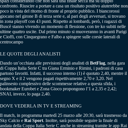
spazi considerando che non sarà una finale secca ma su doppio
confronto. Riuscire a portare a casa un risultato positivo aiuterebbe non
poco in vista del ritorno di fronte al proprio pubblico. I biancorossi
giocano nel girone B di terza serie e, al pari degli avversari, si trovano
in zona playoff con 43 punti. Rispetto ai lombardi, però, i ragazzi di
Buscè stanno vivendo un momento di flessione, con tre ko subiti nelle
ultime quattro uscite. Dal primo minuto si muoveranno in avanti Parigi
e Cioffi, con Cinquegrano e Falbo a spingere sulle corsie laterali di
centrocampo
LE QUOTE DEGLI ANALISTI
Dando un’occhiata alle previsioni degli analisti di
BetFlag
, nella gara
di Coppa Italia Serie C tra Giana Erminio e Rimini, i padroni di casa
partono favoriti. Infatti, il successo interno (1) è quotato 2,40, mentre il
segno X e il 2 vengono pagati rispettivamente 2,70 e 3,20. Nel
palinsesto complessivo delle scommesse relative a questa sfida, i
bookmaker Eurobet e Zona Gioco propongono l’1 a 2,35 e 2,42;
SNAI, invece, lo paga 2,40.
DOVE VEDERLA IN TV E STREAMING
Il match, in programma martedì 25 marzo alle 20:30, sarà trasmesso da
Sky Calcio e
Rai Sport
. Inoltre, sarà possibile seguire la finale di
andata della Coppa Italia Serie C anche in streaming tramite le app Rai