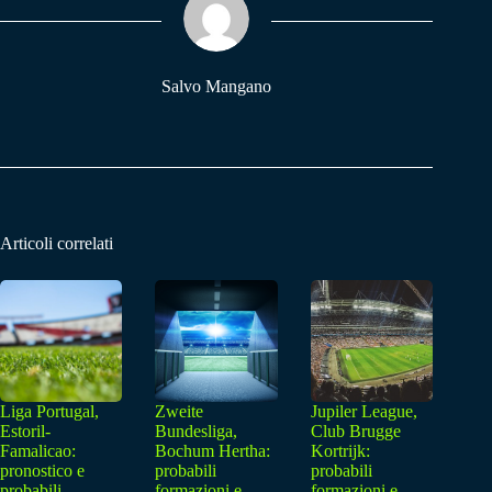
pp
m
Salvo Mangano
Articoli correlati
Liga Portugal,
Zweite
Jupiler League,
Estoril-
Bundesliga,
Club Brugge
Famalicao:
Bochum Hertha:
Kortrijk:
pronostico e
probabili
probabili
probabili
formazioni e
formazioni e