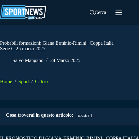
Salta
al
Cerca
contenuto
Probabili formazioni: Giana Erminio-Rimini | Coppa Italia
Serie C 25 marzo 2025
Salvo Mangano
24 Marzo 2025
Home
/
Sport
/
Calcio
Cosa troverai in questo articolo:
mostra
IL PRONOSTICO DI GIANA-ERMINIO-RIMINI | COPPA ITALIA