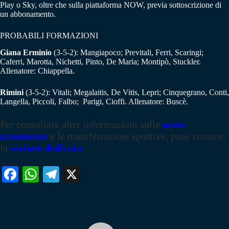
Play o Sky, oltre che sulla piattaforma NOW, previa sottoscrizione di
un abbonamento.
PROBABILI FORMAZIONI
Giana Erminio
(3-5-2): Mangiapoco; Previtali, Ferri, Scaringi;
Caferri, Marotta, Nichetti, Pinto, De Maria; Montipò, Stuckler.
Allenatore: Chiappella.
Rimini
(3-5-2): Vitali; Megalaitis, De Vitis, Lepri; Cinquegrano, Conti,
Langella, Piccoli, Falbo; Parigi, Cioffi. Allenatore: Buscè.
Per consultare altre informazioni sulle
quote
scommesse
e le manifestazioni sportive, puoi visitare
la
sezione dedicata
Fa
W
Te
X
ce
ha
le
bo
ts
gr
ok
A
a