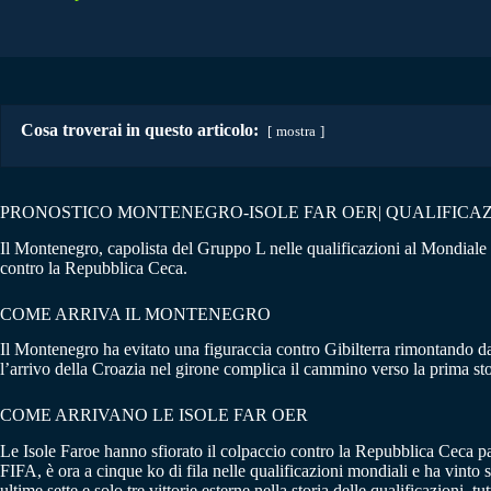
Cosa troverai in questo articolo:
mostra
PRONOSTICO MONTENEGRO-ISOLE FAR OER| QUALIFICAZ
Il Montenegro, capolista del Gruppo L nelle qualificazioni al Mondiale 20
contro la Repubblica Ceca.
COME ARRIVA IL MONTENEGRO
Il Montenegro ha evitato una figuraccia contro Gibilterra rimontando d
l’arrivo della Croazia nel girone complica il cammino verso la prima st
COME ARRIVANO LE ISOLE FAR OER
Le Isole Faroe hanno sfiorato il colpaccio contro la Repubblica Ceca p
FIFA, è ora a cinque ko di fila nelle qualificazioni mondiali e ha vinto 
ultime sette e solo tre vittorie esterne nella storia delle qualificazioni,