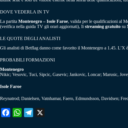
DOVE VEDERLA IN TV
La partita
Montenegro – Isole Faroe
, valida per le qualificazioni a
(verifica nella guida TV gli orari aggiornati), Ii
streaming gratuito
su
LE QUOTE DEGLI ANALISTI
Gli analisti di Betflag danno come favorito il Montenegro a 1.45. L’X è
PROBABILI FORMAZIONI
Montenegro
Nikic; Vesovic, Tuci, Sipcic, Gasevic; Jankovic, Loncar; Marusic, Jov
Isole Faroe
Reynatrod; Danielsen, Vatnhamar, Faero, Edmundsson, Davidsen; Fre
Fa
W
Te
X
ce
ha
le