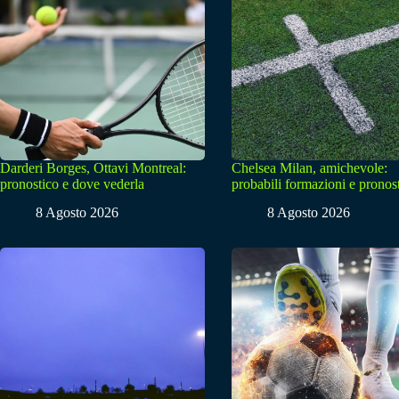
Darderi Borges, Ottavi Montreal:
Chelsea Milan, amichevole:
pronostico e dove vederla
probabili formazioni e pronos
8 Agosto 2026
8 Agosto 2026