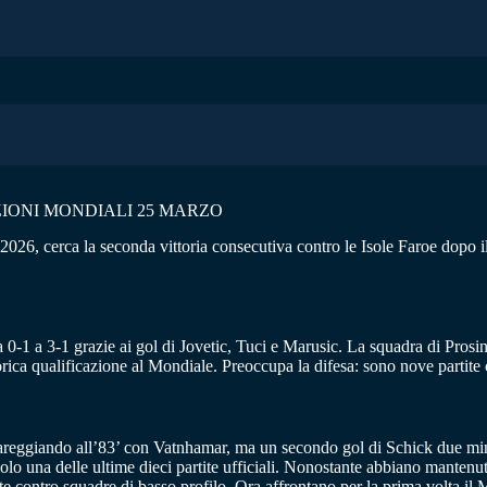
IONI MONDIALI 25 MARZO
26, cerca la seconda vittoria consecutiva contro le Isole Faroe dopo il 3
a 0-1 a 3-1 grazie ai gol di Jovetic, Tuci e Marusic. La squadra di Pro
orica qualificazione al Mondiale. Preoccupa la difesa: sono nove partite
areggiando all’83’ con Vatnhamar, ma un secondo gol di Schick due minu
solo una delle ultime dieci partite ufficiali. Nonostante abbiano mantenut
 tutte contro squadre di basso profilo. Ora affrontano per la prima volta i