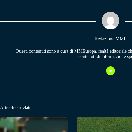
bo
ts
gr
ok
A
a
pp
m
Redazione MME
Questi contenuti sono a cura di MMEuropa, realtà editoriale c
contenuti di informazione spo
Articoli correlati