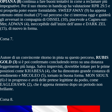
OPIANA (8)
continua a fare buoni tentativi in ​​corse a reclamare più
impegnative. Per il suo ritorno in handicap ha valutazione RPR 29.5 e
si prospetta poter essere formidabile. SWEEP AWAY (9) ha appena
ottenuto ottimi risultati (3°) sul percorso che ci interessa oggi e guiderà
gli avversari in compagnia di OISSEL (10), piacevole a Cagnes-sur-
Mer, ADWAN (4), ineccepibile dall’inizio dell’anno e DARK ZEL
(15), di nuovo in forma.
Corsa 7.
Autore di un convincente ritorno in pista su questo percorso,
RUBIS
GOLD (3)
si è poi confermato concludendo terzo su una distanza
leggermente più lunga. Salvo imprevisti, dovrebbe lottare per le prime
posizioni come KHABESA (4), che ha dimostrato grande costanza di
rendimento e MICOLEO (5), tornato in buona forma. MON SIOUX
(6) è in progresso e avrà delle pretese legittime da podio, come
EAGLEHAWK (2), che è appena riemerso dopo un periodo non
brillante.
Corsa 8.