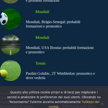
e probabili formazioni
Mondiali
Mondiali, Belgio-Senegal: probabili
formazioni e pronostico
Mondiali
Mondiali, USA Bosnia: probabili formazioni
e pronostico
Tennis
Paolini Golubic, 2T Wimbledon: pronostico e
dove vederla
Questo sito utilizza cookie propri e di terzi per migliorare i
SportNews.BetFlag -
Copyright © 2025
servizi e analizzare le preferenze dei suoi utenti. Cliccando su
Questo sito non
SportNews BetFlag
"Acconsento" l'utente accetta automaticamente
l'utilizzo dei
rappresenta una testata
Sede Legale: Via degli
giornalistica in quanto
Aldobrandeschi, 300 |
cookie.