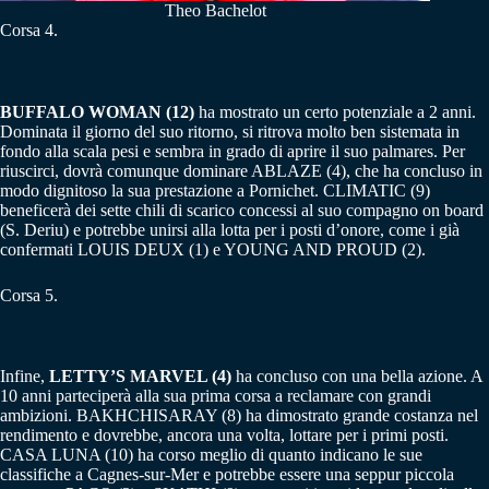
Theo Bachelot
Corsa 4.
BUFFALO WOMAN (12)
ha mostrato un certo potenziale a 2 anni.
Dominata il giorno del suo ritorno, si ritrova molto ben sistemata in
fondo alla scala pesi e sembra in grado di aprire il suo palmares. Per
riuscirci, dovrà comunque dominare ABLAZE (4), che ha concluso in
modo dignitoso la sua prestazione a Pornichet. CLIMATIC (9)
beneficerà dei sette chili di scarico concessi al suo compagno on board
(S. Deriu) e potrebbe unirsi alla lotta per i posti d’onore, come i già
confermati LOUIS DEUX (1) e YOUNG AND PROUD (2).
Corsa 5.
Infine,
LETTY’S MARVEL (4)
ha concluso con una bella azione. A
10 anni parteciperà alla sua prima corsa a reclamare con grandi
ambizioni. BAKHCHISARAY (8) ha dimostrato grande costanza nel
rendimento e dovrebbe, ancora una volta, lottare per i primi posti.
CASA LUNA (10) ha corso meglio di quanto indicano le sue
classifiche a Cagnes-sur-Mer e potrebbe essere una seppur piccola