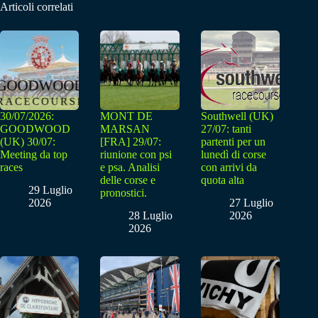
Articoli correlati
30/07/2026:
MONT DE
Southwell (UK)
GOODWOOD
MARSAN
27/07: tanti
(UK) 30/07:
[FRA] 29/07:
partenti per un
Meeting da top
riunione con psi
lunedì di corse
races
e psa. Analisi
con arrivi da
delle corse e
quota alta
29 Luglio
pronostici.
2026
27 Luglio
28 Luglio
2026
2026