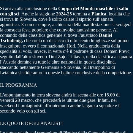
Si arriva alla conclusione della
Coppa del Mondo maschile
di
salto
con gli sci
. Anche la stagione
2024-25
termina a
Planica
, località che
si trova in Slovenia, dove è solito calare il sipario sull’annata
agonistica. E come sempre, a chiusura della manifestazione si svolgerà
la consueta festa popolare che coinvolge tantissime persone. Al
comando della classifica generale si trova l’austriaco
Daniel
Tschofenig,
che conta un distacco di oltre cento lunghezze sul primo
inseguitore, ovvero il connazionale Horl. Nella graduatoria della
specialità al volo, invece, in vetta c’è il padrone di casa Domen Prevc,
seguito dall’altro sloveno Timi Zajc. Tuttavia, nella classifica a squadra
l’Austria domina su tutte le altre nazionali in questa disciplina,
staccando nettamente Germania e Slovenia. Sul trampolino di
Letalnica si sfideranno in queste battute conclusive della competizione.
IL PROGRAMMA
L’appuntamento in terra slovena andrà in scena alle ore 15.00 di
venerdì 28 marzo, che precederà le ultime due gare. Infatti, nel
weekend i protagonisti affronteranno anche la gara a squadre e il
secondo volo con gli sci.
LE QUOTE DEGLI ANALISTI
Le quote relative al trampolino di Planica della Coppa del mondo di