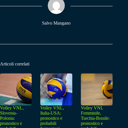
pp
m
Salvo Mangano
Articoli correlati
Volley VNL,
Volley VNL,
Volley VNL
Slovenia-
Italia-USA:
Femminile,
Polonia:
pronostico e
Turchia-Brasile:
pronostico e
probabili
pronostico e