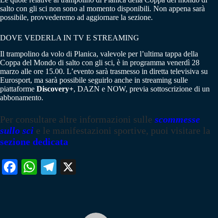
salto con gli sci non sono al momento disponibili. Non appena sarà
possibile, provvederemo ad aggiornare la sezione.
DOVE VEDERLA IN TV E STREAMING
Il trampolino da volo di Planica, valevole per l’ultima tappa della
Coppa del Mondo di salto con gli sci, è in programma venerdì 28
marzo alle ore 15.00. L’evento sarà trasmesso in diretta televisiva su
Eurosport, ma sarà possibile seguirlo anche in streaming sulle
piattaforme
Discovery+
, DAZN e NOW, previa sottoscrizione di un
abbonamento.
Per consultare altre informazioni sulle
scommesse
sullo sci
e le manifestazioni sportive, puoi visitare la
sezione dedicata
Fa
W
Te
X
ce
ha
le
bo
ts
gr
ok
A
a