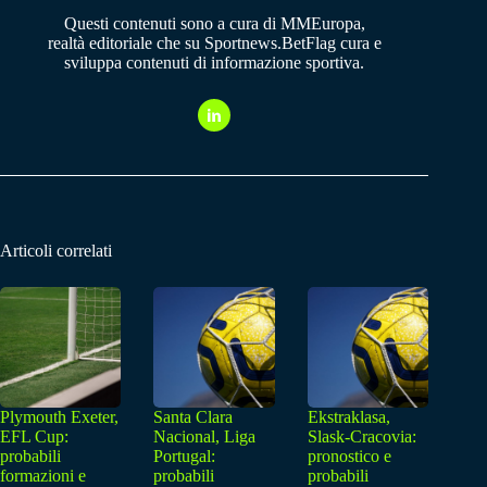
Questi contenuti sono a cura di MMEuropa,
realtà editoriale che su Sportnews.BetFlag cura e
sviluppa contenuti di informazione sportiva.
Articoli correlati
Plymouth Exeter,
Santa Clara
Ekstraklasa,
EFL Cup:
Nacional, Liga
Slask-Cracovia:
probabili
Portugal:
pronostico e
formazioni e
probabili
probabili