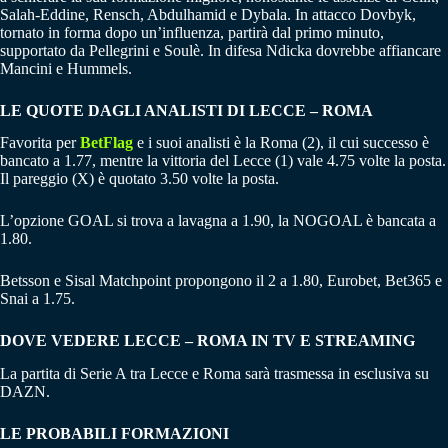
Salah-Eddine, Rensch, Abdulhamid e Dybala. In attacco Dovbyk,
tornato in forma dopo un’influenza, partirà dal primo minuto,
supportato da Pellegrini e Soulè. In difesa Ndicka dovrebbe affiancare
Mancini e Hummels.
LE QUOTE DAGLI ANALISTI DI LECCE – ROMA
Favorita per
BetFlag
e i suoi analisti è la Roma (2), il cui successo è
bancato a 1.77, mentre la vittoria del Lecce (1) vale 4.75 volte la posta.
Il pareggio (X) è quotato 3.50 volte la posta.
L’opzione GOAL si trova a lavagna a 1.90, la NOGOAL è bancata a
1.80.
Betsson e Sisal Matchpoint propongono il 2 a 1.80, Eurobet, Bet365 e
Snai a 1.75.
DOVE VEDERE LECCE – ROMA IN TV E STREAMING
La partita di Serie A tra Lecce e Roma sarà trasmessa in esclusiva su
DAZN.
LE PROBABILI FORMAZIONI