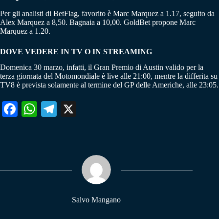
Per gli analisti di BetFlag, favorito è Marc Marquez a 1.17, seguito da
Alex Marquez a 8,50. Bagnaia a 10,00. GoldBet propone Marc
Marquez a 1.20.
DOVE VEDERE IN TV O IN STREAMING
Domenica 30 marzo, infatti, il Gran Premio di Austin valido per la
terza giornata del Motomondiale è live alle 21:00, mentre la differita su
TV8 è prevista solamente al termine del GP delle Americhe, alle 23:05.
Fa
W
Te
X
ce
ha
le
bo
ts
gr
ok
A
a
pp
m
Salvo Mangano