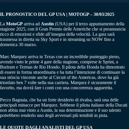
IL PRONOSTICO DEL GP USA | MOTOGP – 30/03/2025
La
MotoGP
arriva ad
Austin
(USA) per il terzo appuntamento della
stagione 2025, con il Gran Premio delle Americhe che si preannuncia
ricco di emozioni e sfide all’insegna della velocità. La gara sarà
trasmessa in diretta su Sky Sport e in streaming su NOW fino a
domenica 30 marzo.
Marc Marquez arriva in Texas con un incredibile punteggio pieno,
avendo vinto le prime 4 gare della stagione, comprese le Sprint, a
Buriram e Termas de Rio Hondo. Il pilota della Honda ha dimostrato
di essere in forma straordinaria e ha tutta l’intenzione di continuare la
sua striscia vincente anche al Circuit of the Americas, dove ha già
trionfato ben 7 volte nella sua carriera. Marquez è sicuramente il
favorito, ma dovrà fare i conti con una concorrenza agguerrita.
Pecco Bagnaia, che ha un forte desiderio di rivalsa, sarà una delle
principali minacce per Marquez. Sebbene il pilota italiano della Ducati
non abbia mai vinto a Austin, la sua determinazione e il suo talento
potrebbero renderlo uno degli avversari più temibili in pista.
LE QUOTE DAGLI ANALISTI DEL GP USA