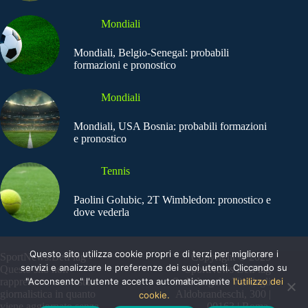
Mondiali
Mondiali, Belgio-Senegal: probabili
formazioni e pronostico
Mondiali
Mondiali, USA Bosnia: probabili formazioni
e pronostico
Tennis
Paolini Golubic, 2T Wimbledon: pronostico e
dove vederla
Questo sito utilizza cookie propri e di terzi per migliorare i
SportNews.BetFlag -
Copyright © 2025
servizi e analizzare le preferenze dei suoi utenti. Cliccando su
Questo sito non
SportNews BetFlag
rappresenta una testata
"Acconsento" l'utente accetta automaticamente
Sede Legale: Via degli
l'utilizzo dei
giornalistica in quanto
Aldobrandeschi, 300 |
cookie.
viene aggiornato senza
00163 | Roma