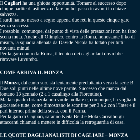
Il
Cagliari
ha una ghiotta opportunità. Tornare al successo dopo
cinque partite di astinenza e fare un bel passo in avanti in chiave
salvezza.
I sardi hanno messo a segno appena due reti in queste cinque gare
senza successi.
I rossoblu, comunque, dal punto di vista delle prestazioni non ha fatto
scena muta. Anche all’Olimpico, contro la Roma, nonostante il ko di
misuta, la squadra allenata da Davide Nicola ha lottato per tutti i
novanta minuti.
Per la gara contro la Roma, il tecnico dei cagliaritani dovrebbe
ritrovare Luvumbo.
COME ARRIVA IL MONZA
Il
Monza
, dal canto suo, sta lentamente precipitanto verso la serie B.
Due soli punti nelle ultime nove partite. Successo che manca dal
lontano 13 gennaio (2 a 1 casalingo alla Fiorentina).
Ma la squadra brianzola non vuole mollare e, comunque, ha voglia di
giocarsele tutte, come dimostrano le sconfitte per 3 a 2 con l’Inter e il
pari interno, prima della sosta, con il Parma.
Per la gara di Cagliari, saranno Keita Beld e Mota Carvalho gli
attaccanti chiamati a mettere in difficoltà la retroguardia di casa.
LE QUOTE DAGLI ANALISTI DI CAGLIARI – MONZA