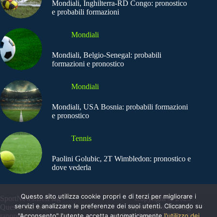
Mondiali, Inghilterra-RD Congo: pronostico
e probabili formazioni
Mondiali
Mondiali, Belgio-Senegal: probabili
formazioni e pronostico
Mondiali
Mondiali, USA Bosnia: probabili formazioni
e pronostico
Tennis
Paolini Golubic, 2T Wimbledon: pronostico e
dove vederla
Questo sito utilizza cookie propri e di terzi per migliorare i
SportNews.BetFlag -
Copyright © 2025
servizi e analizzare le preferenze dei suoi utenti. Cliccando su
Questo sito non
SportNews BetFlag
"Acconsento" l'utente accetta automaticamente
l'utilizzo dei
rappresenta una testata
Sede Legale: Via degli