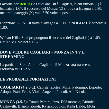
Favorita per
BetFlag
e i suoi analisti è Cagliari, la cui vittoria (1) è
bancata a 1.67, il successo del Monza (2) si trova a lavagna a 5.80,
mentre il pareggio (X) vale 3.50 volte la posta.
L’opzione GOAL si trova a lavagna a 1.90, la NOGOAL è bancata a
1.80.
Willian Hill e Snai propongono il successo del Cagliari (1) a 1.65,
Bet365 e GoldBet a 1.67.
DOVE VEDERE CAGLIARI – MONZA IN TV E
STREAMING
La partita di Serie A tra il Cagliari e il Monza sarà trasmessa in
esclusiva su DAZN.
LE PROBABILI FORMAZIONI
CAGLIARI (4-2-3-1):
Caprile; Zortea, Mina, Palomino, Luperto;
Adopo, Prati; Felici, Viola, Augello; Piccoli. All. Nicola.
MONZA (3-5-2):
Turati; Pereira, Izzo, D’Ambrosio; Birindelli,
Castrovilli, Bianco, Zeroli, Kyriakopoulos; Keita Balde, Mota