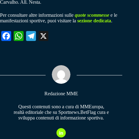
Carvalho. All. Nesta.
Per consultare altre informazioni sulle
quote scommesse
e le
manifestazioni sportive, puoi visitare la
sezione dedicata
.
Fa
W
Te
X
ce
ha
le
bo
ts
gr
ok
A
a
pp
m
Redazione MME
Questi contenuti sono a cura di MMEuropa,
realtà editoriale che su Sportnews.BetFlag cura e
sviluppa contenuti di informazione sportiva.