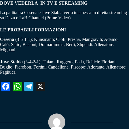
DOVE VEDERLA IN TV E STREAMING
La partita tra Cesena e Juve Stabia verrà trasmessa in diretta streaming
su Dazn e LaB Channel (Prime Video).
LE PROBABILI FORMAZIONI
Cesena
(3-5-1-1): Klinsmann; Ciofi, Prestia, Mangraviti; Adamo,
Calò, Saric, Bastoni, Donnarumma; Berti; Shpendi. Allenatore:
Mignani
Juve Stabia
(3-4-2-1): Thiam; Ruggero, Peda, Bellich; Floriani,
Buglio, Pierobon, Fortini; Candellone, Piscopo; Adorante. Allenatore:
Pagliuca
Fa
W
Te
X
ce
ha
le
bo
ts
gr
ok
A
a
pp
m