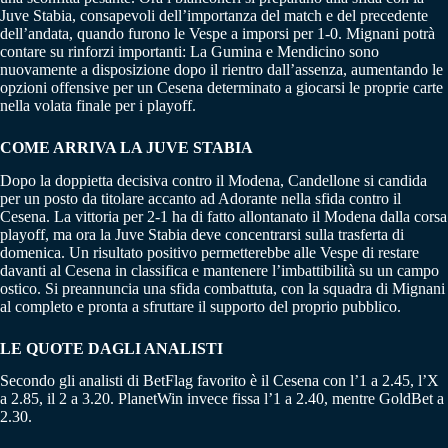
Juve Stabia, consapevoli dell’importanza del match e del precedente
dell’andata, quando furono le Vespe a imporsi per 1-0. Mignani potrà
contare su rinforzi importanti: La Gumina e Mendicino sono
nuovamente a disposizione dopo il rientro dall’assenza, aumentando le
opzioni offensive per un Cesena determinato a giocarsi le proprie carte
nella volata finale per i playoff.
COME ARRIVA LA JUVE STABIA
Dopo la doppietta decisiva contro il Modena, Candellone si candida
per un posto da titolare accanto ad Adorante nella sfida contro il
Cesena. La vittoria per 2-1 ha di fatto allontanato il Modena dalla corsa
playoff, ma ora la Juve Stabia deve concentrarsi sulla trasferta di
domenica. Un risultato positivo permetterebbe alle Vespe di restare
davanti al Cesena in classifica e mantenere l’imbattibilità su un campo
ostico. Si preannuncia una sfida combattuta, con la squadra di Mignani
al completo e pronta a sfruttare il supporto del proprio pubblico.
LE QUOTE DAGLI ANALISTI
Secondo gli analisti di BetFlag favorito è il Cesena con l’1 a 2.45, l’X
a 2.85, il 2 a 3.20. PlanetWin invece fissa l’1 a 2.40, mentre GoldBet a
2.30.