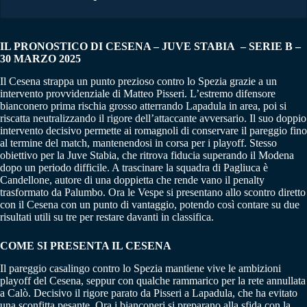
IL PRONOSTICO DI CESENA – JUVE STABIA – SERIE B –
30 MARZO 2025
Il Cesena strappa un punto prezioso contro lo Spezia grazie a un
intervento provvidenziale di Matteo Pisseri. L’estremo difensore
bianconero prima rischia grosso atterrando Lapadula in area, poi si
riscatta neutralizzando il rigore dell’attaccante avversario. Il suo doppio
intervento decisivo permette ai romagnoli di conservare il pareggio fino
al termine del match, mantenendosi in corsa per i playoff. Stesso
obiettivo per la Juve Stabia, che ritrova fiducia superando il Modena
dopo un periodo difficile. A trascinare la squadra di Pagliuca è
Candellone, autore di una doppietta che rende vano il penalty
trasformato da Palumbo. Ora le Vespe si presentano allo scontro diretto
con il Cesena con un punto di vantaggio, potendo così contare su due
risultati utili su tre per restare davanti in classifica.
COME SI PRESENTA IL CESENA
Il pareggio casalingo contro lo Spezia mantiene vive le ambizioni
playoff del Cesena, seppur con qualche rammarico per la rete annullata
a Calò. Decisivo il rigore parato da Pisseri a Lapadula, che ha evitato
una sconfitta pesante. Ora i bianconeri si preparano alla sfida con la