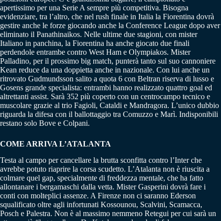
apertissimo per una Serie A sempre più competitiva. Bisogna
evidenziare, tra l’altro, che nel rush finale in Italia la Fiorentina dovrà
gestire anche le forze giocando anche la Conference League dopo aver
eliminato il Panathinaikos. Nelle ultime due stagioni, con mister
Italiano in panchina, la Fiorentina ha anche giocato due finali
perdendole entrambe contro West Ham e Olympiakos. Mister
Palladino, per il prossimo big match, punterà tanto sul suo cannoniere
Kean reduce da una doppietta anche in nazionale. Con lui anche un
ritrovato Gudmundsson salito a quota 6 con Beltran riserva di lusso e
Gosens grande specialista: entrambi hanno realizzato quattro goal ed
altrettanti assist. Sarà 352 più coperto con un centrocampo tecnico e
muscolare grazie al trio Fagioli, Cataldi e Mandragora. L’unico dubbio
riguarda la difesa con il ballottaggio tra Comuzzo e Marì. Indisponibili
restano solo Bove e Colpani.
COME ARRIVA L’ATALANTA
Testa al campo per cancellare la brutta sconfitta contro l’Inter che
avrebbe potuto riaprire la corsa scudetto. L’Atalanta non è riuscita a
colmare quel gap, specialmente di freddezza mentale, che ha fatto
allontanare i bergamaschi dalla vetta. Mister Gasperini dovrà fare i
conti con molteplici assenze. A Firenze non ci saranno Ederson
squalificato oltre agli infortunati Kossounou, Scalvini, Scamacca,
Posch e Palestra. Non è al massimo nemmeno Retegui per cui sarà un