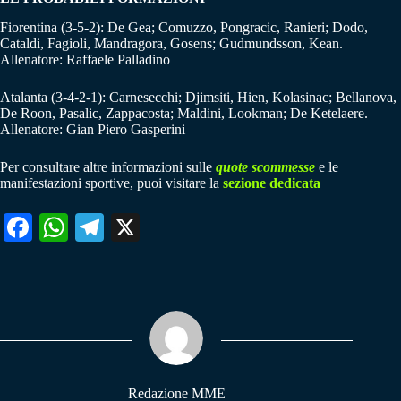
Fiorentina (3-5-2): De Gea; Comuzzo, Pongracic, Ranieri; Dodo,
Cataldi, Fagioli, Mandragora, Gosens; Gudmundsson, Kean.
Allenatore: Raffaele Palladino
Atalanta (3-4-2-1): Carnesecchi; Djimsiti, Hien, Kolasinac; Bellanova,
De Roon, Pasalic, Zappacosta; Maldini, Lookman; De Ketelaere.
Allenatore: Gian Piero Gasperini
Per consultare altre informazioni sulle
quote scommesse
e le
manifestazioni sportive, puoi visitare la
sezione dedicata
Fa
W
Te
X
ce
ha
le
bo
ts
gr
ok
A
a
pp
m
Redazione MME