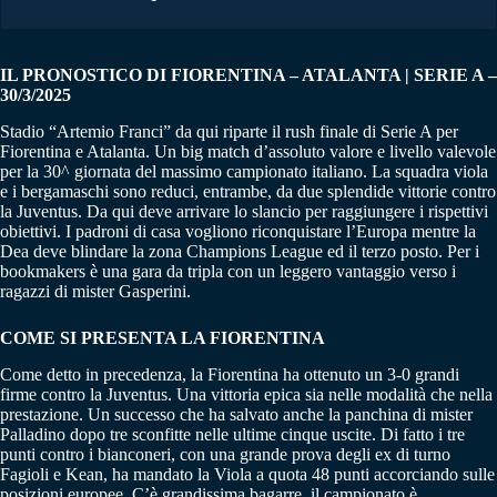
IL PRONOSTICO DI FIORENTINA – ATALANTA | SERIE A –
30/3/2025
Stadio “Artemio Franci” da qui riparte il rush finale di Serie A per
Fiorentina e Atalanta. Un big match d’assoluto valore e livello valevole
per la 30^ giornata del massimo campionato italiano. La squadra viola
e i bergamaschi sono reduci, entrambe, da due splendide vittorie contro
la Juventus. Da qui deve arrivare lo slancio per raggiungere i rispettivi
obiettivi. I padroni di casa vogliono riconquistare l’Europa mentre la
Dea deve blindare la zona Champions League ed il terzo posto. Per i
bookmakers è una gara da tripla con un leggero vantaggio verso i
ragazzi di mister Gasperini.
COME SI PRESENTA LA FIORENTINA
Come detto in precedenza, la Fiorentina ha ottenuto un 3-0 grandi
firme contro la Juventus. Una vittoria epica sia nelle modalità che nella
prestazione. Un successo che ha salvato anche la panchina di mister
Palladino dopo tre sconfitte nelle ultime cinque uscite. Di fatto i tre
punti contro i bianconeri, con una grande prova degli ex di turno
Fagioli e Kean, ha mandato la Viola a quota 48 punti accorciando sulle
posizioni europee. C’è grandissima bagarre, il campionato è