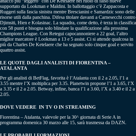
attacco più “leggero” con De Ketelaere nel ruolo di falso nueve
supportato da Lookman e Maldini. In ballottaggio c’è Zappacosta e
Ruggeri sulla fascia sinistra mentre Brescianini e Samardzic sono delle
risorse utili dalla panchina. Difesa titolare davanti a Carnesecchi contro
Djimsiti, Hien e Kolasinac. La squadra, come detto, è terza in classifica
con 58 punti e bisogna solo blindare la qualificazione alla prossima
Champions League. Con Retegui capocannoniere a 22 goal, l’altro
miglior marcatore è Lookman a 13 e 5 assist. Ci si attende qualcosa in
più da Charles De Ketelaere che ha segnato solo cinque goal e servito
quattro assist.
LE QUOTE DAGLI ANALISTI DI FIORENTINA –
ATALANTA
Per gli analisti di BetFlag, favorita è l’Atalanta con il 2 a 2.05, l’1 a
3.55 mentre l’X moltiplica per 3.35. Planetwin propone l’1 a 3.65, l’X
a 3.35 e il 2 a 2.05. Betway, infine, banca l’1 a 3.60, l’X a 3.40 e il 2 a
2.05.
DOVE VEDERE IN TV O IN STREAMING
Fiorentina – Atalanta, valevole per la 30^ giornata di Serie A in
programma domenica 30 marzo alle 15, sarà trasmessa da DAZN.
LE PROBABILI FORMAZIONI