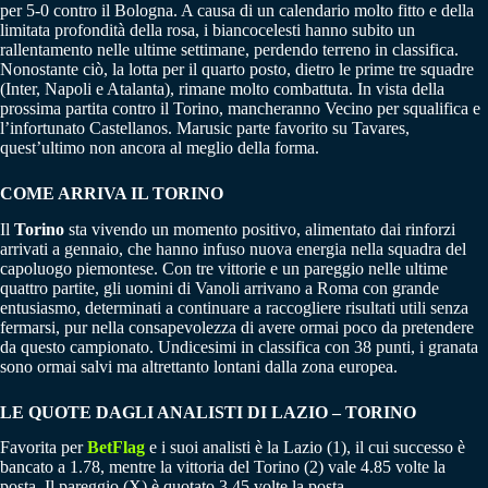
per 5-0 contro il Bologna. A causa di un calendario molto fitto e della
limitata profondità della rosa, i biancocelesti hanno subito un
rallentamento nelle ultime settimane, perdendo terreno in classifica.
Nonostante ciò, la lotta per il quarto posto, dietro le prime tre squadre
(Inter, Napoli e Atalanta), rimane molto combattuta. In vista della
prossima partita contro il Torino, mancheranno Vecino per squalifica e
l’infortunato Castellanos. Marusic parte favorito su Tavares,
quest’ultimo non ancora al meglio della forma.
COME ARRIVA IL TORINO
Il
Torino
sta vivendo un momento positivo, alimentato dai rinforzi
arrivati a gennaio, che hanno infuso nuova energia nella squadra del
capoluogo piemontese. Con tre vittorie e un pareggio nelle ultime
quattro partite, gli uomini di Vanoli arrivano a Roma con grande
entusiasmo, determinati a continuare a raccogliere risultati utili senza
fermarsi, pur nella consapevolezza di avere ormai poco da pretendere
da questo campionato. Undicesimi in classifica con 38 punti, i granata
sono ormai salvi ma altrettanto lontani dalla zona europea.
LE QUOTE DAGLI ANALISTI DI LAZIO – TORINO
Favorita per
BetFlag
e i suoi analisti è la Lazio (1), il cui successo è
bancato a 1.78, mentre la vittoria del Torino (2) vale 4.85 volte la
posta. Il pareggio (X) è quotato 3.45 volte la posta.