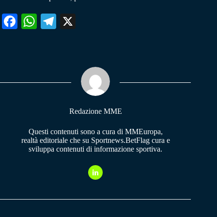
Fa
W
Te
X
ce
ha
le
bo
ts
gr
ok
A
a
pp
m
Redazione MME
Questi contenuti sono a cura di MMEuropa,
realtà editoriale che su Sportnews.BetFlag cura e
sviluppa contenuti di informazione sportiva.