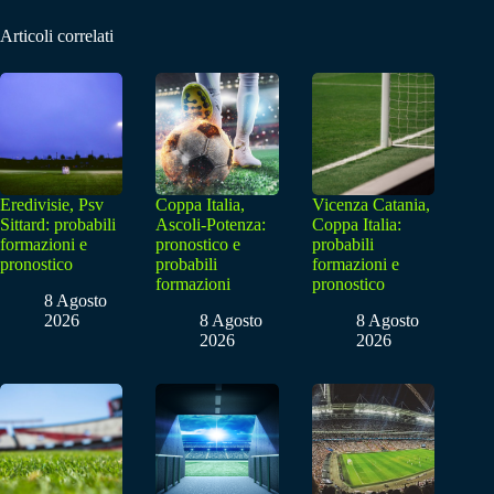
Articoli correlati
Eredivisie, Psv
Coppa Italia,
Vicenza Catania,
Sittard: probabili
Ascoli-Potenza:
Coppa Italia:
formazioni e
pronostico e
probabili
pronostico
probabili
formazioni e
formazioni
pronostico
8 Agosto
2026
8 Agosto
8 Agosto
2026
2026