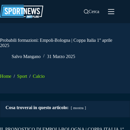
Salta
al
Cerca
contenuto
Probabili formazioni: Empoli-Bologna | Coppa Italia 1° aprile
2025
Salvo Mangano
31 Marzo 2025
Home
/
Sport
/
Calcio
Cosa troverai in questo articolo:
mostra
IL PRONOSTICO DI EMPOLI-BOLOGNA | COPPA ITALIA 1°