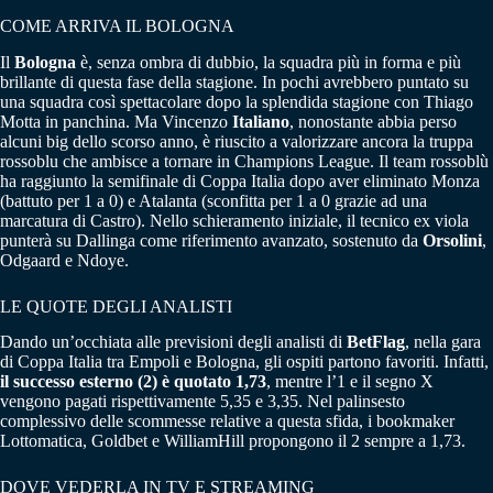
COME ARRIVA IL BOLOGNA
Il
Bologna
è, senza ombra di dubbio, la squadra più in forma e più
brillante di questa fase della stagione. In pochi avrebbero puntato su
una squadra così spettacolare dopo la splendida stagione con Thiago
Motta in panchina. Ma Vincenzo
Italiano
, nonostante abbia perso
alcuni big dello scorso anno, è riuscito a valorizzare ancora la truppa
rossoblu che ambisce a tornare in Champions League. Il team rossoblù
ha raggiunto la semifinale di Coppa Italia dopo aver eliminato Monza
(battuto per 1 a 0) e Atalanta (sconfitta per 1 a 0 grazie ad una
marcatura di Castro). Nello schieramento iniziale, il tecnico ex viola
punterà su Dallinga come riferimento avanzato, sostenuto da
Orsolini
,
Odgaard e Ndoye.
LE QUOTE DEGLI ANALISTI
Dando un’occhiata alle previsioni degli analisti di
BetFlag
, nella gara
di Coppa Italia tra Empoli e Bologna, gli ospiti partono favoriti. Infatti,
il successo esterno (2) è quotato 1,73
, mentre l’1 e il segno X
vengono pagati rispettivamente 5,35 e 3,35. Nel palinsesto
complessivo delle scommesse relative a questa sfida, i bookmaker
Lottomatica, Goldbet e WilliamHill propongono il 2 sempre a 1,73.
DOVE VEDERLA IN TV E STREAMING