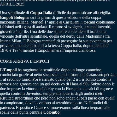
APRILE 2025
Una semifinale di
Coppa Italia
difficile da pronosticare alla vigilia.
Empoli-Bologna
sarà la prima di questa edizione della coppa
nazionale italiana. Martedì 1° aprile al Castellani, i toscani ospiteranno
i felsinei nella gara di andata. Il ritorno si svolgerà, a campi invertiti,
giovedì 24 aprile. Una delle due squadre contenderà il trofeo alla
vincente dell’altra semifinale, quella del derby della Madonnina fra
Inter e Milan. Il Bologna cercherà di proseguire la sua avventura per
provare a mettere in bacheca la terza Coppa Italia, dopo quelle del
1970 e 1974, mentre l’Empoli tenterà l’impresa clamorosa.
COME ARRIVA L’EMPOLI
L’Empoli
ha raggiunto la semifinale dopo un lungo cammino,
cominciato grazie al netto successo nei confronti del Catanzaro per 4 a
1 al secondo turno. Poi è arrivato quello per 2 a 1 a Torino contro la
formazione granata con un gol decisivo di Haas al 90′. Subito dopo le
due imprese: la vittoria nel derby con la Fiorentina ai calci di rigore e
quella contro la Juventus, sempre alla lotteria dagli undici metri.
Risultati straordinari che però non sono andati di pari passo con quelli
in campionato, dove lo vedono al terzultimo posto. Nell’undici di
partenza, Esposito e Cacace si muoveranno sulla linea trequarti alle
spalle della punta centrale
Colombo
.