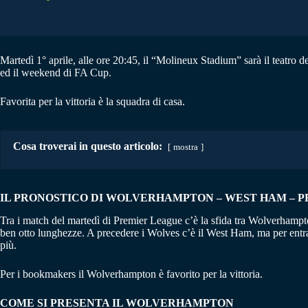
Martedì 1° aprile, alle ore 20:45, il “Molineux Stadium” sarà il teatro
ed il weekend di FA Cup.
Favorita per la vittoria è la squadra di casa.
Cosa troverai in questo articolo:
mostra
IL PRONOSTICO DI WOLVERHAMPTON – WEST HAM
–
PR
Tra i match del martedì di Premier League c’è la sfida tra Wolverhampton
ben otto lunghezze. A precedere i Wolves c’è il West Ham, ma per entram
più.
Per i bookmakers il Wolverhampton è favorito per la vittoria.
COME SI PRESENTA IL WOLVERHAMPTON