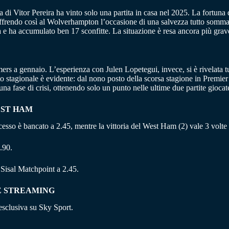
 di Vitor Pereira ha vinto solo una partita in casa nel 2025. La fortu
frendo così al Wolverhampton l’occasione di una salvezza tutto sommato
ica e ha accumulato ben 17 sconfitte. La situazione è resa ancora più gra
 a gennaio. L’esperienza con Julen Lopetegui, invece, si è rivelata tut
ento stagionale è evidente: dal nono posto della scorsa stagione in Prem
n una fase di crisi, ottenendo solo un punto nelle ultime due partite gio
EST HAM
ccesso è bancato a 2.45, mentre la vittoria del West Ham (2) vale 3 volte 
.90.
Sisal Matchpoint a 2.45.
E STREAMING
esclusiva su Sky Sport.