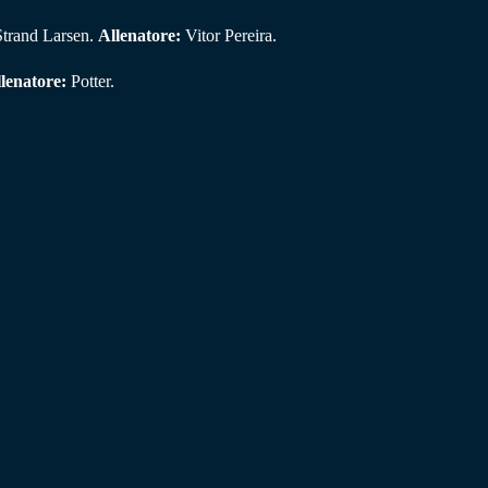
Strand Larsen.
Allenatore:
Vitor Pereira.
lenatore:
Potter.