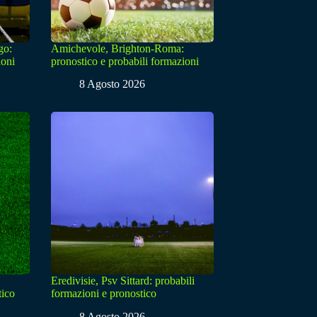
go:
Amichevole, Brighton-Roma:
ioni
pronostico e probabili formazioni
8 Agosto 2026
Eredivisie, Psv Sittard: probabili
tico
formazioni e pronostico
8 Agosto 2026