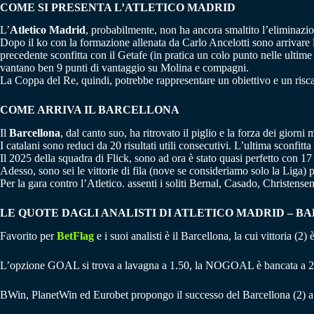
COME SI PRESENTA L’ATLETICO MADRID
L’
Atletico Madrid
, probabilmente, non ha ancora smaltito l’eliminazione
Dopo il ko con la formazione allenata da Carlo Ancelotti sono arrivare le
precedente sconfitta con il Getafe (in pratica un colo punto nelle ultim
vantano ben 9 punti di vantaggio su Molina e compagni.
La Coppa del Re, quindi, potrebbe rappresentare un obiettivo e un risc
COME ARRIVA IL BARCELLONA
Il
Barcellona
, dal canto suo, ha ritrovato il piglio e la forza dei giorni m
I catalani sono reduci da 20 risultati utili consecutivi. L’ultima sconfit
Il 2025 della squadra di Flick, sono ad ora è stato quasi perfetto con 17 
Adesso, sono sei le vittorie di fila (nove se consideriamo solo la Liga)
Per la gara contro l’Atletico. assenti i soliti Bernal, Casado, Christen
LE QUOTE DAGLI ANALISTI DI ATLETICO MADRID – 
Favorito per
BetFlag
e i suoi analisti è il Barcellona, la cui vittoria (
L’opzione GOAL si trova a lavagna a 1.50, la NOGOAL è bancata a 2
BWin, PlanetWin ed Eurobet propongo il successo del Barcellona (2) a