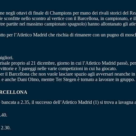
 negli ottavi di finale di Champions per mano dei rivali storici del Real M
 sconfitte nello scontro al vertice con il Barcellona, in campionato, e i
e tre partite nel massimo campionato spagnolo) hanno allontanato gli atle
atto per l’Atletico Madrid che rischia di rimanere con un pugno di mos
igliori.
ta risale proprio al 21 dicembre, giorno in cui l’Atletico Madrid passò, pe
vittorie e 3 pareggi nelle varie competizioni in cui ha giocato.
 per il Barcellona che non vuole lasciare spazio agli avversari neanche i
sen e anche Dani Olmo, mentre Ter Stegen è tornato a lavorare in gruppo.
BARCELLONA
2) è bancata a 2.35, il successo dell’Atletico Madrid (1) si trova a lavagna
.40.
 2.30.