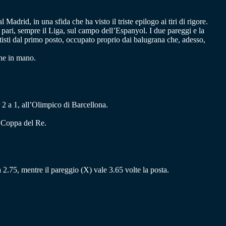
adrid, in una sfida che ha visto il triste epilogo ai tiri di rigore.
l pari, sempre il Liga, sul campo dell’Espanyol. I due pareggi e la
tisti dal primo posto, occupato proprio dai balugrana che, adesso,
che in mano.
r 2 a 1, all’Olimpico di Barcellona.
n Coppa del Re.
 a 2.75, mentre il pareggio (X) vale 3.65 volte la posta.