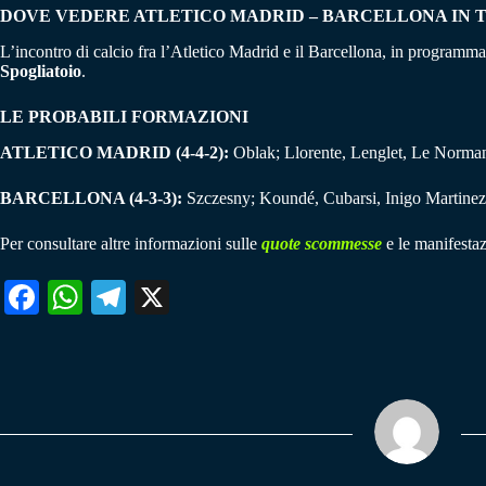
DOVE VEDERE ATLETICO MADRID – BARCELLONA IN 
L’incontro di calcio fra l’Atletico Madrid e il Barcellona, in programma
Spogliatoio
.
LE PROBABILI FORMAZIONI
ATLETICO MADRID (4-4-2):
Oblak; Llorente, Lenglet, Le Norman
BARCELLONA (4-3-3):
Szczesny; Koundé, Cubarsi, Inigo Martinez,
Per consultare altre informazioni sulle
quote scommesse
e le manifestaz
Fa
W
Te
X
ce
ha
le
bo
ts
gr
ok
A
a
pp
m