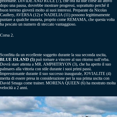
prioritarie. DIVIDE AND RULE (7), che ora ha due corse all’attivo
dopo una pausa, dovrebbe mostrare progressi, soprattutto perché il
buon terreno gioverà molto ai suoi interessi. Preparate da Nicolas
Caullery, AVERSA (12) e NADELIA (11) possono legittimamente
puntare a qualche moneta, proprio come REMAMA, che questa volta
ha pescato un numero di steccato vantaggioso.
Corsa 2.
Sconfitta da un eccellente soggetto durante la sua seconda uscita,
BLUE ISLAND (5)
può tornare a vincere al suo ritorno sull’erba.
Dovrà stare attenta a MR. AMPHITRYON (3), che ha aperto il suo
palmares alla vittoria con stile durante i suoi primi passi.
Impressionante durante il suo successo inaugurale, JOVIALITE (4)
merita di essere presa in considerazione per la sua prima uscita con
David Smaga come trainer. MORENA QUEEN (6) ha mostrato molta
velocità a 2 anni.