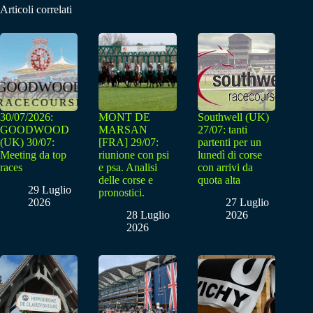
Articoli correlati
30/07/2026:
MONT DE
Southwell (UK)
GOODWOOD
MARSAN
27/07: tanti
(UK) 30/07:
[FRA] 29/07:
partenti per un
Meeting da top
riunione con psi
lunedì di corse
races
e psa. Analisi
con arrivi da
delle corse e
quota alta
29 Luglio
pronostici.
2026
27 Luglio
28 Luglio
2026
2026