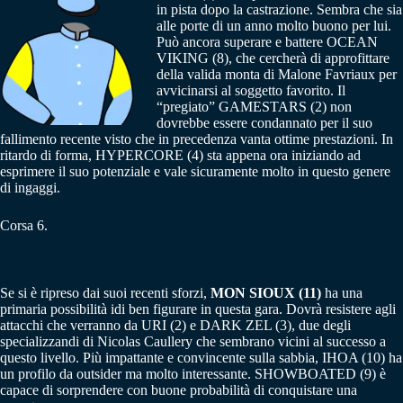
in pista dopo la castrazione. Sembra che sia
alle porte di un anno molto buono per lui.
Può ancora superare e battere OCEAN
VIKING (8), che cercherà di approfittare
della valida monta di Malone Favriaux per
avvicinarsi al soggetto favorito. Il
“pregiato” GAMESTARS (2) non
dovrebbe essere condannato per il suo
fallimento recente visto che in precedenza vanta ottime prestazioni. In
ritardo di forma, HYPERCORE (4) sta appena ora iniziando ad
esprimere il suo potenziale e vale sicuramente molto in questo genere
di ingaggi.
Corsa 6.
Se si è ripreso dai suoi recenti sforzi,
MON SIOUX (11)
ha una
primaria possibilità idi ben figurare in questa gara. Dovrà resistere agli
attacchi che verranno da URI (2) e DARK ZEL (3), due degli
specializzandi di Nicolas Caullery che sembrano vicini al successo a
questo livello. Più impattante e convincente sulla sabbia, IHOA (10) ha
un profilo da outsider ma molto interessante. SHOWBOATED (9) è
capace di sorprendere con buone probabilità di conquistare una