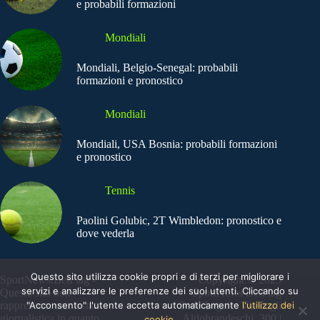
e probabili formazioni
Mondiali
Mondiali, Belgio-Senegal: probabili
formazioni e pronostico
Mondiali
Mondiali, USA Bosnia: probabili formazioni
e pronostico
Tennis
Paolini Golubic, 2T Wimbledon: pronostico e
dove vederla
Questo sito utilizza cookie propri e di terzi per migliorare i
SportNews.BetFlag -
Copyright © 2025
servizi e analizzare le preferenze dei suoi utenti. Cliccando su
Questo sito non
SportNews BetFlag
rappresenta una testata
"Acconsento" l'utente accetta automaticamente
Sede Legale: Via degli
l'utilizzo dei
giornalistica in quanto
Aldobrandeschi, 300 |
cookie.