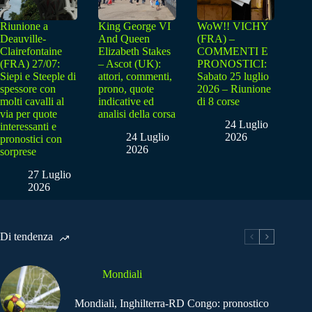
Riunione a
King George VI
WoW!! VICHY
Deauville-
And Queen
(FRA) –
Clairefontaine
Elizabeth Stakes
COMMENTI E
(FRA) 27/07:
– Ascot (UK):
PRONOSTICI:
Siepi e Steeple di
attori, commenti,
Sabato 25 luglio
spessore con
prono, quote
2026 – Riunione
molti cavalli al
indicative ed
di 8 corse
via per quote
analisi della corsa
24 Luglio
interessanti e
24 Luglio
2026
pronostici con
2026
sorprese
27 Luglio
2026
Di tendenza
Mondiali
Mondiali, Inghilterra-RD Congo: pronostico