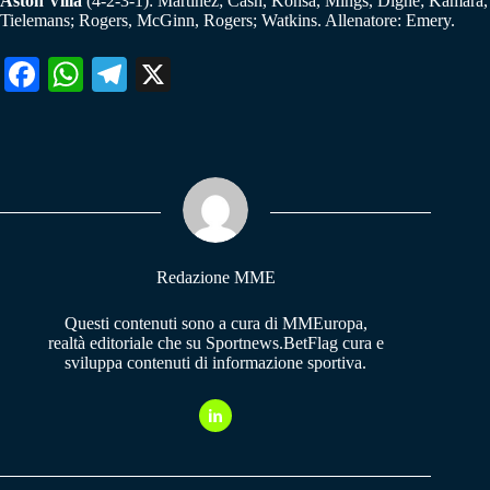
Aston Villa
(4-2-3-1): Martinez; Cash, Konsa, Mings, Digne; Kamara,
Tielemans; Rogers, McGinn, Rogers; Watkins. Allenatore: Emery.
Fa
W
Te
X
ce
ha
le
bo
ts
gr
ok
A
a
pp
m
Redazione MME
Questi contenuti sono a cura di MMEuropa,
realtà editoriale che su Sportnews.BetFlag cura e
sviluppa contenuti di informazione sportiva.