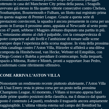
ottenuto in casa del Manchester City prima della pausa, i Seagulls
avevano già messo in fila quattro vittorie consecutive contro Chelsea,
Southampton, Bournemouth e Fulham, un filotto mai registrato prima
in questa stagione di Premier League. Grazie a questa serie di
prestazioni convincenti, la squadra è ancora pienamente in corsa per un
posto in Europa il prossimo anno, appaiata al Newcastle al sesto posto
con 47 punti, sebbene i Magpies abbiano disputato una partita in più.
L’entusiasmo attorno al club è palpabile, con la consapevolezza di
poter competere ad alti livelli e l’ambizione di tornare sulle scene
europee dopo l’esperienza della scorsa stagione. In vista della prossima
sfida casalinga contro l’Aston Villa, Hürzeler si affiderà a una difesa
composta da Hinshelwood, van Hecke, Webster ed Estupiñán, con
Diego Gomez e Baleba a presidiare il centrocampo. Sulla trequarti,
spazio a Mitoma, Rutter e Minteh, pronti a supportare Joao Pedro,
confermato come riferimento offensivo.
COME ARRIVA L’ASTON VILLA
Nonostante un rendimento recente piuttosto altalenante, l’Aston Villa
di Unai Emery resta in piena corsa per un posto nella prossima
Champions League. Al momento, i Villans si trovano appena fuori
dalle prime quattro posizioni della classifica, ma il distacco dal quarto
posto è contenuto (-4 punti), rendendo il traguardo ancora ampiamente
raggiungibile. L’ultima vittoria esterna sul campo del Brentford ha