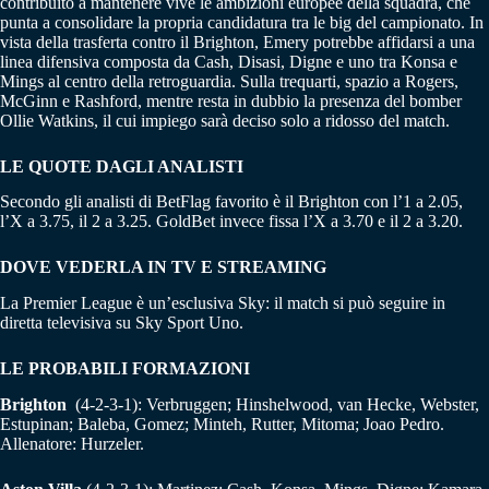
contribuito a mantenere vive le ambizioni europee della squadra, che
punta a consolidare la propria candidatura tra le big del campionato. In
vista della trasferta contro il Brighton, Emery potrebbe affidarsi a una
linea difensiva composta da Cash, Disasi, Digne e uno tra Konsa e
Mings al centro della retroguardia. Sulla trequarti, spazio a Rogers,
McGinn e Rashford, mentre resta in dubbio la presenza del bomber
Ollie Watkins, il cui impiego sarà deciso solo a ridosso del match.
LE QUOTE DAGLI ANALISTI
Secondo gli analisti di BetFlag favorito è il Brighton con l’1 a 2.05,
l’X a 3.75, il 2 a 3.25. GoldBet invece fissa l’X a 3.70 e il 2 a 3.20.
DOVE VEDERLA IN TV E STREAMING
La Premier League è un’esclusiva Sky: il match si può seguire in
diretta televisiva su Sky Sport Uno.
LE PROBABILI FORMAZIONI
Brighton
(4-2-3-1): Verbruggen; Hinshelwood, van Hecke, Webster,
Estupinan; Baleba, Gomez; Minteh, Rutter, Mitoma; Joao Pedro.
Allenatore: Hurzeler.