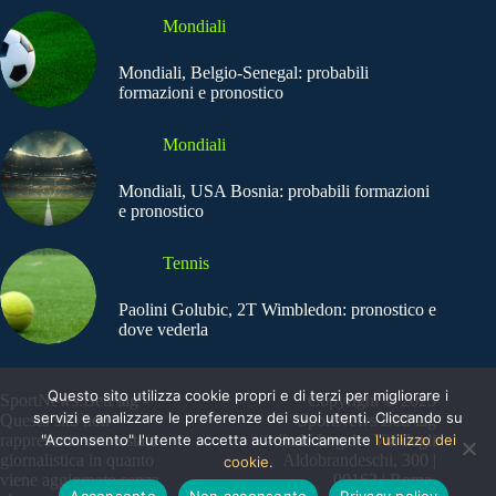
Mondiali
Mondiali, Belgio-Senegal: probabili
formazioni e pronostico
Mondiali
Mondiali, USA Bosnia: probabili formazioni
e pronostico
Tennis
Paolini Golubic, 2T Wimbledon: pronostico e
dove vederla
Questo sito utilizza cookie propri e di terzi per migliorare i
SportNews.BetFlag -
Copyright © 2025
servizi e analizzare le preferenze dei suoi utenti. Cliccando su
Questo sito non
SportNews BetFlag
"Acconsento" l'utente accetta automaticamente
l'utilizzo dei
rappresenta una testata
Sede Legale: Via degli
giornalistica in quanto
Aldobrandeschi, 300 |
cookie.
viene aggiornato senza
00163 | Roma
Acconsento
Non acconsento
Privacy policy