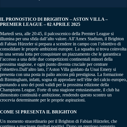
IL PRONOSTICO DI BRIGHTON – ASTON VILLA –
PREMIER LEAGUE – 02 APRILE 2025
Martedì sera, alle 20:45, il palcoscenico della Premier League si
illumina per una sfida dall’alto valore. All’Amex Stadium, il Brighton
di Fabian Hürzeler si prepara a scendere in campo con l’obiettivo di
consolidare le proprie ambizioni europee. La squadra si trova coinvolta
in una serrata lotta per conquistare un piazzamento che le garantisca
l’accesso a una delle due competizioni continentali minori della
prossima stagione, e ogni punto diventa cruciale per centrare
l’obiettivo.Dall’altro lato, l’Aston Villa guidato da Unai Emery si
presenta con una posta in palio ancora più prestigiosa. La formazione
di Birmingham, infatti, sogna di approdare nell’élite del calcio europeo,
puntando a uno dei posti validi per la prossima edizione della
Champions League. Forte di una stagione entusiasmante, il club ha
dimostrato continuità e ambizione, rendendo questo scontro un
crocevia determinante per le proprie aspirazioni.
COME SI PRESENTA IL BRIGHTON
Un momento straordinario per il Brighton di Fabian Hürzeler, che
continua a macinare risultati positivi. Dopo un prezioso pareggio