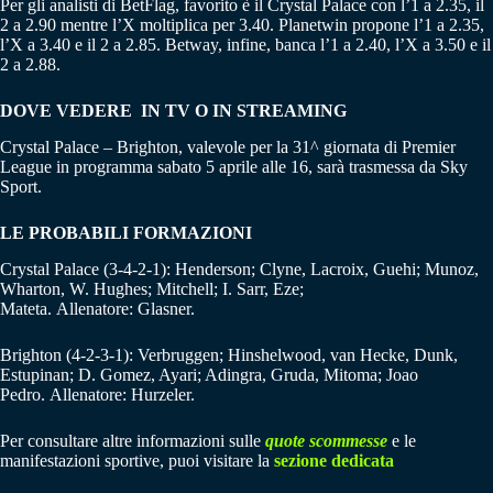
Per gli analisti di BetFlag, favorito è il Crystal Palace con l’1 a 2.35, il
2 a 2.90 mentre l’X moltiplica per 3.40. Planetwin propone l’1 a 2.35,
l’X a 3.40 e il 2 a 2.85. Betway, infine, banca l’1 a 2.40, l’X a 3.50 e il
2 a 2.88.
DOVE VEDERE IN TV O IN STREAMING
Crystal Palace – Brighton, valevole per la 31^ giornata di Premier
League in programma sabato 5 aprile alle 16, sarà trasmessa da Sky
Sport.
LE PROBABILI FORMAZIONI
Crystal Palace (3-4-2-1): Henderson; Clyne, Lacroix, Guehi; Munoz,
Wharton, W. Hughes; Mitchell; I. Sarr, Eze;
Mateta. Allenatore: Glasner.
Brighton (4-2-3-1): Verbruggen; Hinshelwood, van Hecke, Dunk,
Estupinan; D. Gomez, Ayari; Adingra, Gruda, Mitoma; Joao
Pedro. Allenatore: Hurzeler.
Per consultare altre informazioni sulle
quote scommesse
e le
manifestazioni sportive, puoi visitare la
sezione dedicata