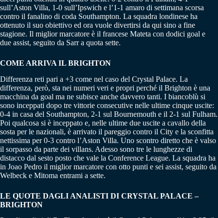
sull’Aston Villa, 1-0 sull’Ipswich e l’1-1 amaro di settimana scorsa
contro il fanalino di coda Southampton. La squadra londinese ha
ottenuto il suo obiettivo ed ora vuole divertirsi da qui sino a fine
stagione. Il miglior marcatore è il francese Mateta con dodici goal e
due assist, seguito da Sarr a quota sette.
COME ARRIVA IL BRIGHTON
Differenza reti pari a +3 come nel caso del Crystal Palace. La
differenza, però, sta nei numeri veri e propri perché il Brighton è una
macchina da goal ma ne subisce anche davvero tanti. I biancoblù si
sono inceppati dopo tre vittorie consecutive nelle ultime cinque uscite:
0-4 in casa del Southampton, 2-1 sul Bournemouth e il 2-1 sul Fulham.
Poi qualcosa si è inceppato e, nelle ultime due uscite a cavallo della
sosta per le nazionali, è arrivato il pareggio contro il City e la sconfitta
nettissima per 0-3 contro l’Aston Villa. Uno scontro diretto che è valso
il sorpasso da parte dei villans. Adesso sono tre le lunghezze di
distacco dal sesto posto che vale la Conference League. La squadra ha
in Joao Pedro il miglior marcatore con otto punti e sei assist, seguito da
Welbeck e Mitoma entrami a sette.
LE QUOTE DAGLI ANALISTI DI CRYSTAL PALACE –
BRIGHTON