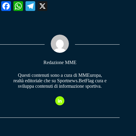
Fa
W
Te
X
ce
ha
le
bo
ts
gr
ok
A
a
pp
m
Redazione MME
Questi contenuti sono a cura di MMEuropa,
realtà editoriale che su Sportnews.BetFlag cura e
sviluppa contenuti di informazione sportiva.