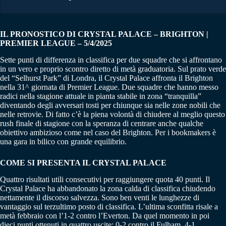
IL PRONOSTICO DI CRYSTAL PALACE – BRIGHTON |
PREMIER LEAGUE – 5/4/2025
Sette punti di differenza in classifica per due squadre che si affrontano
in un vero e proprio scontro diretto di metà graduatoria. Sul prato verde
del “Selhurst Park” di Londra, il Crystal Palace affronta il Brighton
nella 31^ giornata di Premier League. Due squadre che hanno messo
radici nella stagione attuale in pianta stabile in zona “tranquilla”
diventando degli avversari tosti per chiunque sia nelle zone nobili che
nelle retrovie. Di fatto c’è la piena volontà di chiudere al meglio questo
rush finale di stagione con la speranza di centrare anche qualche
obiettivo ambizioso come nel caso del Brighton. Per i bookmakers è
una gara in bilico con grande equilibrio.
COME SI PRESENTA IL CRYSTAL PALACE
Quattro risultati utili consecutivi per raggiungere quota 40 punti. Il
Crystal Palace ha abbandonato la zona calda di classifica chiudendo
nettamente il discorso salvezza. Sono ben venti le lunghezze di
vantaggio sul terzultimo posto di classifica. L’ultima sconfitta risale a
metà febbraio con l’1-2 contro l’Everton. Da quel momento in poi
dieci punti ottenuti in quattro uscite: 0-2 contro il Fulham, 4-1