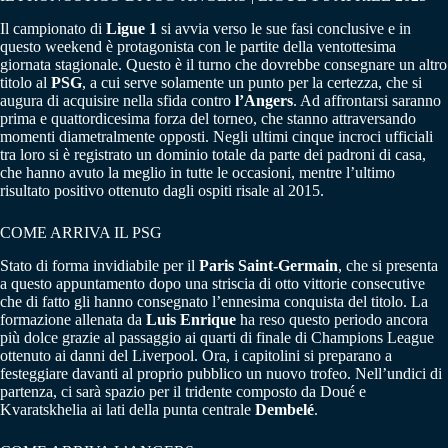
Il campionato di
Ligue 1
si avvia verso le sue fasi conclusive e in
questo weekend è protagonista con le partite della ventottesima
giornata stagionale. Questo è il turno che dovrebbe consegnare un altro
titolo al
PSG
, a cui serve solamente un punto per la certezza, che si
augura di acquisire nella sfida contro
l’Angers
. Ad affrontarsi saranno
prima e quattordicesima forza del torneo, che stanno attraversando
momenti diametralmente opposti. Negli ultimi cinque incroci ufficiali
tra loro si è registrato un dominio totale da parte dei padroni di casa,
che hanno avuto la meglio in tutte le occasioni, mentre l’ultimo
risultato positivo ottenuto dagli ospiti risale al 2015.
COME ARRIVA IL PSG
Stato di forma invidiabile per il
Paris Saint-Germain
, che si presenta
a questo appuntamento dopo una striscia di otto vittorie consecutive
che di fatto gli hanno consegnato l’ennesima conquista del titolo. La
formazione allenata da
Luis Enrique
ha reso questo periodo ancora
più dolce grazie al passaggio ai quarti di finale di Champions League
ottenuto ai danni del Liverpool. Ora, i capitolini si preparano a
festeggiare davanti al proprio pubblico un nuovo trofeo. Nell’undici di
partenza, ci sarà spazio per il tridente composto da Doué e
Kvaratskhelia ai lati della punta centrale
Dembelé
.