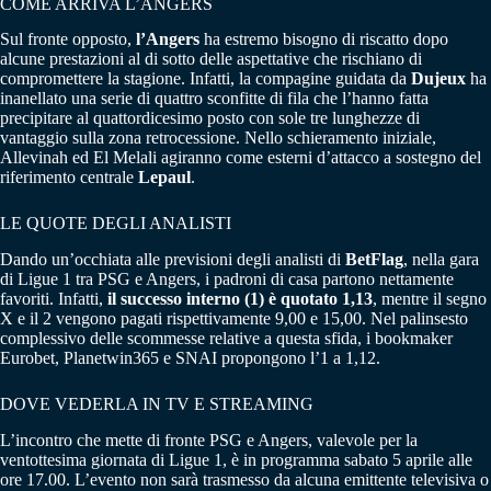
COME ARRIVA L’ANGERS
Sul fronte opposto,
l’Angers
ha estremo bisogno di riscatto dopo
alcune prestazioni al di sotto delle aspettative che rischiano di
compromettere la stagione. Infatti, la compagine guidata da
Dujeux
ha
inanellato una serie di quattro sconfitte di fila che l’hanno fatta
precipitare al quattordicesimo posto con sole tre lunghezze di
vantaggio sulla zona retrocessione. Nello schieramento iniziale,
Allevinah ed El Melali agiranno come esterni d’attacco a sostegno del
riferimento centrale
Lepaul
.
LE QUOTE DEGLI ANALISTI
Dando un’occhiata alle previsioni degli analisti di
BetFlag
, nella gara
di Ligue 1 tra PSG e Angers, i padroni di casa partono nettamente
favoriti. Infatti,
il successo interno (1) è quotato 1,13
, mentre il segno
X e il 2 vengono pagati rispettivamente 9,00 e 15,00. Nel palinsesto
complessivo delle scommesse relative a questa sfida, i bookmaker
Eurobet, Planetwin365 e SNAI propongono l’1 a 1,12.
DOVE VEDERLA IN TV E STREAMING
L’incontro che mette di fronte PSG e Angers, valevole per la
ventottesima giornata di Ligue 1, è in programma sabato 5 aprile alle
ore 17.00. L’evento non sarà trasmesso da alcuna emittente televisiva o