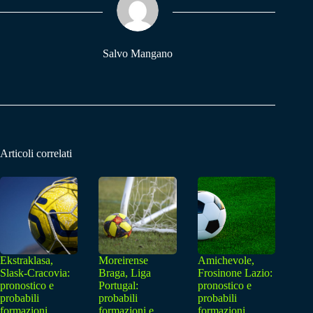
pp
m
Salvo Mangano
Articoli correlati
Ekstraklasa,
Moreirense
Amichevole,
Slask-Cracovia:
Braga, Liga
Frosinone Lazio:
pronostico e
Portugal:
pronostico e
probabili
probabili
probabili
formazioni
formazioni e
formazioni