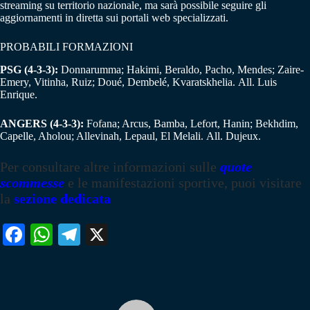
streaming su territorio nazionale, ma sarà possibile seguire gli
aggiornamenti in diretta sui portali web specializzati.
PROBABILI FORMAZIONI
PSG (4-3-3):
Donnarumma; Hakimi, Beraldo, Pacho, Mendes; Zaire-
Emery, Vitinha, Ruiz; Doué, Dembelé, Kvaratskhelia. All. Luis
Enrique.
ANGERS (4-3-3):
Fofana; Arcus, Bamba, Lefort, Hanin; Bekhdim,
Capelle, Aholou; Allevinah, Lepaul, El Melali. All. Dujeux.
Per consultare altre informazioni sulle
quote
scommesse
e le manifestazioni sportive, puoi visitare
la
sezione dedicata
Fa
W
Te
X
ce
ha
le
bo
ts
gr
ok
A
a