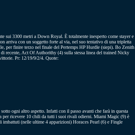
te sui 3300 metri a Down Royal. È totalmente inesperto come stayer e
 arriva con un soggetto forte al via, nel suo tentativo di una tripletta
e, per finire terzo nel finale del Pertemps HP Hurdle (siepi). Bo Zenith
i recente, Act Of Authorithy (4) sulla stessa linea del trained Nicky
vittorie. Pr: 12/19/9/2/4. Quote:
to ogni altro aspetto. Infatti con il passo avanti che farà in questa
 per ricevere 10 chili da tutti i suoi rivali odierni. Miami Magic (9) è
i imbattuti (nelle ultime 4 apparizioni) Horaces Pearl (6) e Fingle