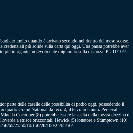
bagliato molto quando è arrivato secondo nel rientro del mese scorso,
 credenziali più solide sulla carta qui oggi. Una pausa potrebbe aver
o più intrigante, notevolmente migliorato sulla distanza. Pr: 11/10/7.
r parte delle caselle delle possibilità di podio oggi, possedendo il
un quarto Grand National da record, il terzo in 5 anni. Perceval
re Minella Cocooner (8) potrebbe essere la scelta della mezza dozzina di
lloverde a strisce orizzontali, Hewick (5) lottatore e Stumptown (10)
/65/50/65/25/50/10/150/20/100/25/65/50/