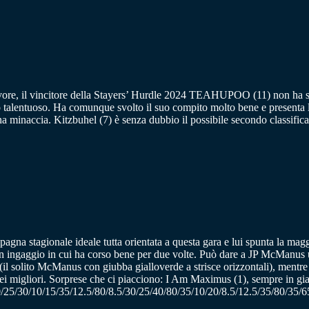
 favore, il vincitore della Stayers’ Hurdle 2024 TEAHUPOO (11) non ha s
talentuoso. Ha comunque svolto il suo compito molto bene e presenta le
a minaccia. Kitzbuhel (7) è senza dubbio il possibile secondo classificat
a stagionale ideale tutta orientata a questa gara e lui spunta la maggio
 un ingaggio in cui ha corso bene per due volte. Può dare a JP McManus 
e (il solito McManus con giubba gialloverde a strisce orizzontali), ment
dei migliori. Sorprese che ci piacciono: I Am Maximus (1), sempre in gia
5/80/25/30/10/15/35/12.5/80/8.5/30/25/40/80/35/10/20/8.5/12.5/35/80/35