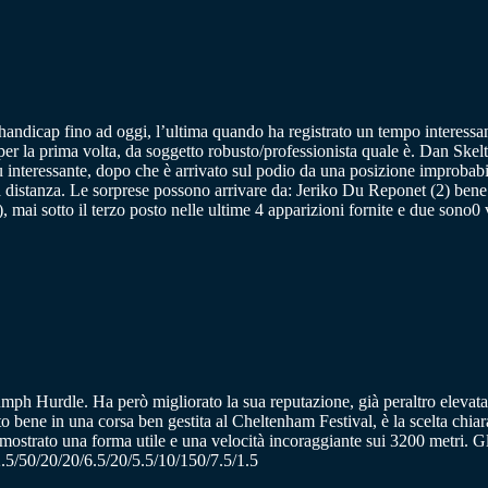
icap fino ad oggi, l’ultima quando ha registrato un tempo interessan
r la prima volta, da soggetto robusto/professionista quale è. Dan Skelton
 interessante, dopo che è arrivato sul podio da una posizione improbabil
distanza. Le sorprese possono arrivare da: Jeriko Du Reponet (2) bene d
, mai sotto il terzo posto nelle ultime 4 apparizioni fornite e due sono0 
 Hurdle. Ha però migliorato la sua reputazione, già peraltro elevata sot
to bene in una corsa ben gestita al Cheltenham Festival, è la scelta chiara
 mostrato una forma utile e una velocità incoraggiante sui 3200 metri. Gl
12.5/50/20/20/6.5/20/5.5/10/150/7.5/1.5