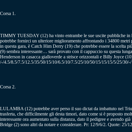
Corsa 1.
TIMMY TUESDAY (12) ha vinto entrambe le sue uscite pubbliche in hand
potrebbe fornirci un ulteriore miglioramento affrontando i 34800 metri pe
in questa gara, è Catch Him Derry (19) che potrebbe essere la scelta più
(9) sembra interessante… sarà provato con il cappuccio su questa lunga 
Henderson in casacca gialloverde a strisce orizzontali e Billy Joyce (10)
/-/4.5/8.5/7.5/12.5/35/50/15/10/6.5/10/7.5/25/10/50/15/15/15/5/25/30/-/
Corsa 2.
LULAMBA (12) potrebbe aver perso il suo dictat da imbattuto nel Triumph
trasferta, che difficilmente gli desta timori, dato come si è proposto mol
interessante ora aumentato sulla distanza, dato il pedigree e avendo già
Bridge (2) sono altri da notare e considerare. Pr: 12/9/6/2. Quote: 25/