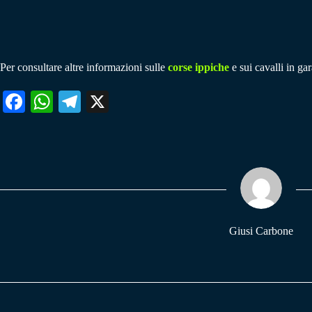
Per consultare altre informazioni sulle
corse ippiche
e sui cavalli in gar
Fa
W
Te
X
ce
ha
le
bo
ts
gr
ok
A
a
pp
m
Giusi Carbone