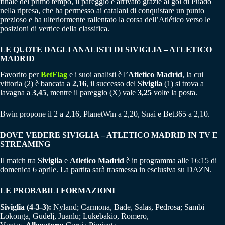
finale del primo tempo, il pareggio è arrivato grazie al gol di Puado
nella ripresa, che ha permesso ai catalani di conquistare un punto
prezioso e ha ulteriormente rallentato la corsa dell’Atlético verso le
posizioni di vertice della classifica.
LE QUOTE DAGLI ANALISTI DI
SIVIGLIA – ATLETICO
MADRID
Favorito per
BetFlag
e i suoi analisti è l’
Atletico Madrid
, la cui
vittoria (2) è bancata a
2,16
, il successo del
Siviglia
(1) si trova a
lavagna a
3,45
, mentre il pareggio (X) vale
3,25
volte la posta.
Bwin propone il 2 a 2,16, PlanetWin a 2,20, Snai e Bet365 a 2,10.
DOVE VEDERE SIVIGLIA – ATLETICO MADRID IN TV E
STREAMING
Il match tra
Siviglia
e
Atletico Madrid
è in programma alle 16:15 di
domenica 6 aprile. La partita sarà trasmessa in esclusiva su DAZN.
LE PROBABILI FORMAZIONI
Siviglia (4-3-3):
Nyland; Carmona, Bade, Salas, Pedrosa; Sambi
Lokonga, Gudelj, Juanlu; Lukebakio, Romero,