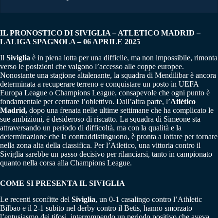
IL PRONOSTICO DI SIVIGLIA – ATLETICO MADRID –
LALIGA SPAGNOLA – 06 APRILE 2025
Il
Siviglia
è in piena lotta per una difficile, ma non impossibile, rimonta
verso le posizioni che valgono l’accesso alle coppe europee.
Nonostante una stagione altalenante, la squadra di Mendilibar è ancora
determinata a recuperare terreno e conquistare un posto in UEFA
Europa League o Champions League, consapevole che ogni punto è
fondamentale per centrare l’obiettivo. Dall’altra parte, l’
Atlético
Madrid,
dopo una frenata nelle ultime settimane che ha complicato le
sue ambizioni, è desideroso di riscatto. La squadra di Simeone sta
attraversando un periodo di difficoltà, ma con la qualità e la
determinazione che la contraddistinguono, è pronta a lottare per tornare
nella zona alta della classifica. Per l’Atletico, una vittoria contro il
Siviglia sarebbe un passo decisivo per rilanciarsi, tanto in campionato
quanto nella corsa alla Champions League.
COME SI PRESENTA IL SIVIGLIA
Le recenti sconfitte del
Siviglia
, un 0-1 casalingo contro l’Athletic
Bilbao e il 2-1 subito nel derby contro il Betis, hanno smorzato
l’entusiasmo dei tifosi, interrompendo un periodo positivo che aveva