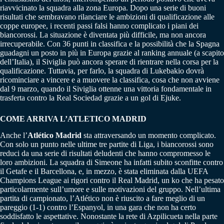
riavvicinato la squadra alla zona Europa. Dopo una serie di buoni
risultati che sembravano rilanciare le ambizioni di qualificazione alle
coppe europee, i recenti passi falsi hanno complicato i piani dei
biancorossi. La situazione è diventata più difficile, ma non ancora
irrecuperabile. Con 36 punti in classifica e la possibilità che la Spagna
guadagni un posto in più in Europa grazie al ranking annuale (a scapito
dell’Italia), il Siviglia può ancora sperare di rientrare nella corsa per la
qualificazione. Tuttavia, per farlo, la squadra di Lukebakio dovrà
ricominciare a vincere e a muovere la classifica, cosa che non avviene
dal 9 marzo, quando il Siviglia ottenne una vittoria fondamentale in
trasferta contro la Real Sociedad grazie a un gol di Ejuke.
COME ARRIVA L’
ATLETICO MADRID
Anche l’
Atlético Madrid
sta attraversando un momento complicato.
Con solo un punto nelle ultime tre partite di Liga, i biancorossi sono
reduci da una serie di risultati deludenti che hanno compromesso le
loro ambizioni. La squadra di Simeone ha infatti subito sconfitte contro
il Getafe e il Barcellona, e, in mezzo, è stata eliminata dalla UEFA
Champions League ai rigori contro il Real Madrid, un ko che ha pesato
particolarmente sull’umore e sulle motivazioni del gruppo. Nell’ultima
partita di campionato, l’Atlético non è riuscito a fare meglio di un
pareggio (1-1) contro l’Espanyol, in una gara che non ha certo
soddisfatto le aspettative. Nonostante la rete di Azpilicueta nella parte