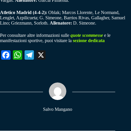
Vargas.
Allenatore:
Garcia Pimienta.
Atletico Madrid (4-4-2):
Oblak; Marcos Llorente, Le Normand,
Lenglet, Azpilicueta; G. Simeone, Barrios Rivas, Gallagher, Samuel
Lino; Griezmann, Sorloth.
Allenatore:
D. Simeone.
Per consultare altre informazioni sulle
quote scommesse
e le
manifestazioni sportive, puoi visitare la
sezione dedicata
Fa
W
Te
X
ce
ha
le
bo
ts
gr
ok
A
a
pp
m
Salvo Mangano