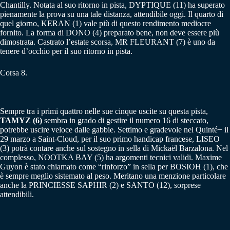
Chantilly. Notata al suo ritorno in pista, DYPTIQUE (11) ha superato
pienamente la prova su una tale distanza, attendibile oggi. Il quarto di
quel giorno, KERAN (1) vale più di questo rendimento mediocre
fornito. La forma di DONO (4) preparato bene, non deve essere più
dimostrata. Castrato l’estate scorsa, MR FLEURANT (7) è uno da
tenere d’occhio per il suo ritorno in pista.
Corsa 8.
Sempre tra i primi quattro nelle sue cinque uscite su questa pista,
TAMYZ (6)
sembra in grado di gestire il numero 16 di steccato,
potrebbe uscire veloce dalle gabbie. Settimo e gradevole nel Quinté+ il
29 marzo a Saint-Cloud, per il suo primo handicap francese, LISEO
(3) potrà contare anche sul sostegno in sella di Mickaël Barzalona. Nel
complesso, NOOTKA BAY (5) ha argomenti tecnici validi. Maxime
Guyon è stato chiamato come “rinforzo” in sella per BOSIOH (1), che
è sempre meglio sistemato al peso. Meritano una menzione particolare
anche la PRINCIESSE SAPHIR (2) e SANTO (12), sorprese
attendibili.