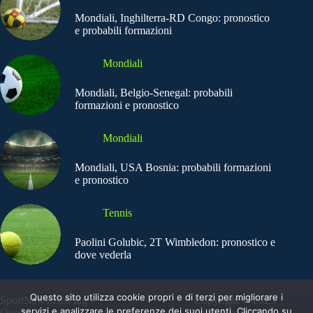
Mondiali, Inghilterra-RD Congo: pronostico
e probabili formazioni
Mondiali
Mondiali, Belgio-Senegal: probabili
formazioni e pronostico
Mondiali
Mondiali, USA Bosnia: probabili formazioni
e pronostico
Tennis
Paolini Golubic, 2T Wimbledon: pronostico e
dove vederla
Questo sito utilizza cookie propri e di terzi per migliorare i
SportNews.BetFlag -
Copyright © 2025
servizi e analizzare le preferenze dei suoi utenti. Cliccando su
Questo sito non
SportNews BetFlag