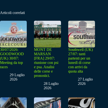
Articoli correlati
30/07/2026:
MONT DE
Southwell (UK)
GOODWOOD
MARSAN
27/07: tanti
(UK) 30/07:
[FRA] 29/07:
partenti per un
Meeting da top
riunione con psi
lunedì di corse
races
e psa. Analisi
con arrivi da
delle corse e
quota alta
29 Luglio
pronostici.
2026
27 Luglio
28 Luglio
2026
2026