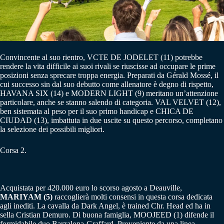
Convincente al suo rientro, VCTE DE JODELET (11) potrebbe
rendere la vita difficile ai suoi rivali se riuscisse ad occupare le prime
posizioni senza sprecare troppa energia. Preparati da Gérald Mossé, il
cui successo sin dal suo debutto come allenatore è degno di rispetto,
HAVANA SIX (14) e MODERN LIGHT (9) meritano un’attenzione
particolare, anche se stanno salendo di categoria. VAL VELVET (12),
ben sistemata al peso per il suo primo handicap e CHICA DE
CIUDAD (13), imbattuta in due uscite su questo percorso, completano
la selezione dei possibili migliori.
Corsa 2.
Acquistata per 420.000 euro lo scorso agosto a Deauville,
MARIYAM (5)
raccoglierà molti consensi in questa corsa dedicata
agli inediti. La cavalla da Dark Angel, è trained Chr. Head ed ha in
sella Cristian Demuro. Di buona famiglia, MOOJEED (1) difende il
formidabile duo Barzalona-Graffard. Proveniente da una linea