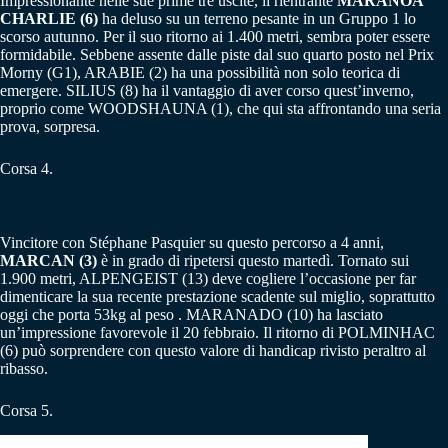
Impressionante nelle sue prime tre uscite, il rientrante
MARANOA
CHARLIE (6)
ha deluso su un terreno pesante in un Gruppo 1 lo
scorso autunno. Per il suo ritorno ai 1.400 metri, sembra poter essere
formidabile. Sebbene assente dalle piste dal suo quarto posto nel Prix
Morny (G1), ARABIE (2) ha una possibilità non solo teorica di
emergere. SILIUS (8) ha il vantaggio di aver corso quest’inverno,
proprio come WOODSHAUNA (1), che qui sta affrontando una seria
prova, sorpresa.
Corsa 4.
Vincitore con Stéphane Pasquier su questo percorso a 4 anni,
MARCAN (3)
è in grado di ripetersi questo martedì. Tornato sui
1.900 metri, ALPENGEIST (13) deve cogliere l’occasione per far
dimenticare la sua recente prestazione scadente sul miglio, soprattutto
oggi che porta 53kg al peso . MARANADO (10) ha lasciato
un’impressione favorevole il 20 febbraio. Il ritorno di POLMINHAC
(6) può sorprendere con questo valore di handicap rivisto peraltro al
ribasso.
Corsa 5.