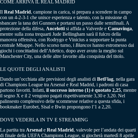
COME ARRIVA IL REAL MADRID
Il
Real Madrid
, campione in carica, si prepara a scendere in campo
con un 4-2-3-1 che unisce esperienza e talento, con la missione di
sbancare la tana dei Gunners e portarsi un passo dalle semifinali. A
protezione della difesa,
Ancelotti
si affida a Valverde e
Camavinga
,
mentre sulla zona trequarti Jude Bellingham sarà il fulcro della
manovra offensiva, con Rodrygo e Vinicius a supportare la punta
centrale Mbappe. Nello scorso turno, i
Blancos
hanno estromesso dai
giochi i concittadini dell’Atletico, dopo aver avuto la meglio sul
Manchester City, una delle altre favorite alla conquista del titolo.
LE QUOTE DEGLI ANALISTI
Dando un’occhiata alle previsioni degli analisti di
BetFlag
, nella gara
di Champions League tra Arsenal e Real Madrid, i padroni di casa
partono favoriti. Infatti,
il successo interno (1) è quotato 2,25
, mentre
il segno X e il 2 vengono pagati rispettivamente 3,30 e 3,20. Nel
palinsesto complessivo delle scommesse relative a questa sfida, i
bookmaker Eurobet, Sisal e Bwin propongono l’1 a 2,20.
DOVE VEDERLA IN TV E STREAMING
La partita tra
Arsenal
e
Real Madrid
, valevole per l’andata dei quarti
di finale della UEFA Champions League, si giocherà martedì 8 aprile