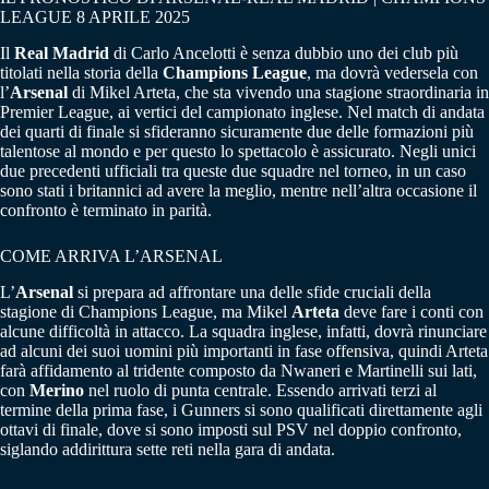
LEAGUE 8 APRILE 2025
Il
Real Madrid
di Carlo Ancelotti è senza dubbio uno dei club più
titolati nella storia della
Champions League
, ma dovrà vedersela con
l’
Arsenal
di Mikel Arteta, che sta vivendo una stagione straordinaria in
Premier League, ai vertici del campionato inglese. Nel match di andata
dei quarti di finale si sfideranno sicuramente due delle formazioni più
talentose al mondo e per questo lo spettacolo è assicurato. Negli unici
due precedenti ufficiali tra queste due squadre nel torneo, in un caso
sono stati i britannici ad avere la meglio, mentre nell’altra occasione il
confronto è terminato in parità.
COME ARRIVA L’ARSENAL
L’
Arsenal
si prepara ad affrontare una delle sfide cruciali della
stagione di Champions League, ma Mikel
Arteta
deve fare i conti con
alcune difficoltà in attacco. La squadra inglese, infatti, dovrà rinunciare
ad alcuni dei suoi uomini più importanti in fase offensiva, quindi Arteta
farà affidamento al tridente composto da Nwaneri e Martinelli sui lati,
con
Merino
nel ruolo di punta centrale. Essendo arrivati terzi al
termine della prima fase, i Gunners si sono qualificati direttamente agli
ottavi di finale, dove si sono imposti sul PSV nel doppio confronto,
siglando addirittura sette reti nella gara di andata.