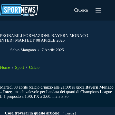
Salta
al
Cerca
contenuto
PROBABILI FORMAZIONI: BAYERN MONACO –
INTER | MARTEDI’ 08 APRILE 2025
Salvo Mangano
7 Aprile 2025
Home
/
Sport
/
Calcio
Martedì 08 aprile (calcio d’inizio alle 21:00) si gioca
Bayern Monaco
– Inter,
match valevole per l’andata dei quarti di Champions League.
L’1 proposto a 1,90, l’X a 3,60, il 2 a 3,80.
Cosa troverai in questo articolo:
mostra