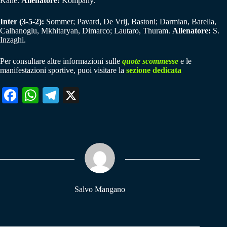
Kane.
Allenatore:
Kompany.
Inter (3-5-2):
Sommer; Pavard, De Vrij, Bastoni; Darmian, Barella,
Calhanoglu, Mkhitaryan, Dimarco; Lautaro, Thuram.
Allenatore:
S.
Inzaghi.
Per consultare altre informazioni sulle
quote scommesse
e le
manifestazioni sportive, puoi visitare la
sezione dedicata
Fa
W
Te
X
ce
ha
le
bo
ts
gr
ok
A
a
pp
m
Salvo Mangano