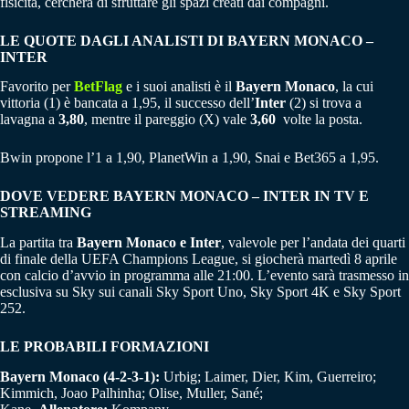
fisicità, cercherà di sfruttare gli spazi creati dai compagni.
LE QUOTE DAGLI ANALISTI DI BAYERN MONACO –
INTER
Favorito per
BetFlag
e i suoi analisti è il
Bayern Monaco
, la cui
vittoria (1) è bancata a 1,95, il successo dell’
Inter
(2) si trova a
lavagna a
3,80
, mentre il pareggio (X) vale
3,60
volte la posta.
Bwin propone l’1 a 1,90, PlanetWin a 1,90, Snai e Bet365 a 1,95.
DOVE VEDERE BAYERN MONACO – INTER IN TV E
STREAMING
La partita tra
Bayern Monaco e Inter
, valevole per l’andata dei quarti
di finale della UEFA Champions League, si giocherà martedì 8 aprile
con calcio d’avvio in programma alle 21:00. L’evento sarà trasmesso in
esclusiva su Sky sui canali Sky Sport Uno, Sky Sport 4K e Sky Sport
252.
LE PROBABILI FORMAZIONI
Bayern Monaco (4-2-3-1):
Urbig; Laimer, Dier, Kim, Guerreiro;
Kimmich, Joao Palhinha; Olise, Muller, Sané;