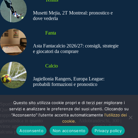
Musetti Mejia, 2T Montreal: pronostico e
dove vederla
Fanta
Asta Fantacalcio 2026/27: consigli, strategie
e giocatori da comprare
Calcio
Jagiellonia Rangers, Europa League:
probabili formazioni e pronostico
Questo sito utilizza cookie propri e di terzi per migliorare i
SportNews.BetFlag -
Copyright © 2025
servizi e analizzare le preferenze dei suoi utenti. Cliccando su
Questo sito non
SportNews BetFlag
"Acconsento" l'utente accetta automaticamente
l'utilizzo dei
rappresenta una testata
Sede Legale: Via degli
giornalistica in quanto
Aldobrandeschi, 300 |
cookie.
viene aggiornato senza
00163 | Roma
Acconsento
Non acconsento
Privacy policy
alcuna periodicità