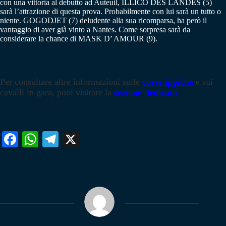
con una vittoria al debutto ad Auteuil, ILLICO DES LANDES (5)
sarà l’attrazione di questa prova. Probabilmente con lui sarà un tutto o
niente. GOGODJET (7) deludente alla sua ricomparsa, ha però il
vantaggio di aver già vinto a Nantes. Come sorpresa sarà da
considerare la chance di MASK D’ AMOUR (9).
Per consultare altre informazioni sulle
corse ippiche
e sui
cavalli in gara, puoi visitare la
sezione dedicata
Fa
W
Te
X
ce
ha
le
bo
ts
gr
ok
A
a
pp
m