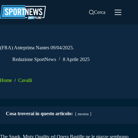
Salta
al
Cerca
contenuto
(FRA) Anteprima Nantes 09/04/2025.
Redazione SportNews
8 Aprile 2025
Home
/
Cavalli
Cosa troverai in questo articolo:
mostra
The Snark, Misty Quality ed Opera Bastille pe le piazze sembrano