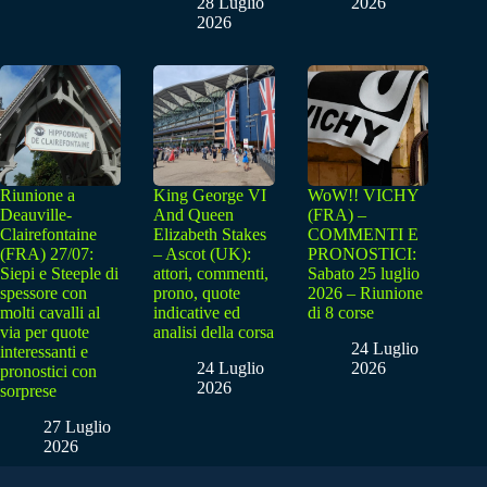
28 Luglio
2026
2026
Riunione a
King George VI
WoW!! VICHY
Deauville-
And Queen
(FRA) –
Clairefontaine
Elizabeth Stakes
COMMENTI E
(FRA) 27/07:
– Ascot (UK):
PRONOSTICI:
Siepi e Steeple di
attori, commenti,
Sabato 25 luglio
spessore con
prono, quote
2026 – Riunione
molti cavalli al
indicative ed
di 8 corse
via per quote
analisi della corsa
24 Luglio
interessanti e
24 Luglio
2026
pronostici con
2026
sorprese
27 Luglio
2026