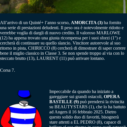
All’arrivo di un Quinté+ l’anno scorso,
AMORCITA (3)
ha fornito
una serie di prestazioni deludenti. Il peso ora è notevolmente ridotto e
verrebbe voglia di dargli di nuovo credito. Il valoroso MARLOWE
(12) ha appena trovato una giusta ricompensa per i suoi sforzi (1°) e
cercherà di continuare su quello slancio. Vincitore autorevole al suo
ritorno in pista, CHIRICCO (8) cercherà di dimostrare di saper correre
bene il miglio classico in Classe 3. Se non spende troppo al via con lo
steccato brutto (13), LAURENT (11) può arrivare lontano.
Corsa 7.
Impeccabile da quando ha iniziato a
gareggiare sui grandi ostacoli,
OPERA
BASTILLE (9)
può prendersi la rivincita
su BEAUTYSTARS (1), che lo ha battuto
ad Angers il 16 febbraio 2025. Dietro
questo solido duo di favoriti, bisognerà
stare attenti a EL PEDRO (8), capace di